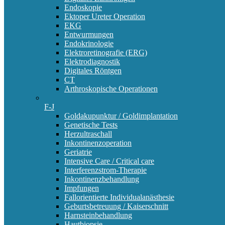
Endoskopie
Ektoper Ureter Operation
EKG
Entwurmungen
Endokrinologie
Elektroretinografie (ERG)
Elektrodiagnostik
Digitales Röntgen
CT
Arthroskopische Operationen
F-J
Goldakupunktur / Goldimplantation
Genetische Tests
Herzultraschall
Inkontinenzoperation
Geriatrie
Intensive Care / Critical care
Interferenzstrom-Therapie
Inkontinenzbehandlung
Impfungen
Fallorientierte Individualanästhesie
Geburtsbetreuung / Kaiserschnitt
Harnsteinbehandlung
Hautbiopsie