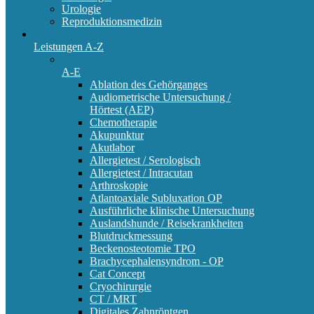
Urologie
Reproduktionsmedizin
Leistungen A-Z
A-E
Ablation des Gehörganges
Audiometrische Untersuchung /
Hörtest (AEP)
Chemotherapie
Akupunktur
Akutlabor
Allergietest / Serologisch
Allergietest / Intracutan
Arthroskopie
Atlantoaxiale Subluxation OP
Ausführliche klinische Untersuchung
Auslandshunde / Reisekrankheiten
Blutdruckmessung
Beckenosteotomie TPO
Brachycephalensyndrom - OP
Cat Concept
Cryochirurgie
CT / MRT
Digitales Zahnröntgen