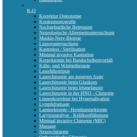
K-O
Korrektur Osteotomie
Kontrastsonografie
Nachgeburtliche Betreuung
Neurologische Allgemeinuntersuchung
Muskle-Nerv-Biopsie
Liquoruntersuchung
Kastration / Sterilisation
Minimal invasive Kastration
Korpektomie bei Bandscheibenvorfall
Kälte- und Wärmetherapie
Laserlithotripsie
Laserchirurgie am äusseren Auge
Laserchirurgie beim Glaukom
Laserchirurgie beim Irismelanom
Laserchirurgie in der HNO - Chirurgie
Lippenkorrektur bei Hypersalivation
Lymphdrainage
Laminektomie / Hemilaminektomie
Larynxparalyse - Kehlkopflähmung
Minimal invasive Chirurgie (MIC)
Massage
Neurochirurgie