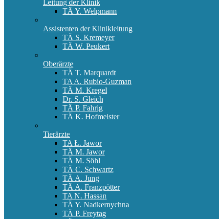
Leitung der Klinik
TÄ Y. Welpmann
Assistenten der Klinikleitung
TÄ S. Kremeyer
TÄ W. Peukert
Oberärzte
TÄ T. Marquardt
TA A. Rubio-Guzman
TÄ M. Kregel
Dr. S. Gleich
TÄ P. Fahrig
TÄ K. Hofmeister
Tierärzte
TA Ł. Jawor
TÄ M. Jawor
TÄ M. Söhl
TÄ C. Schwartz
TÄ A. Jung
TÄ A. Franzpötter
TA N. Hassan
TÄ Y. Nadkernychna
TÄ P. Freytag