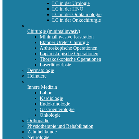
LC in der Urologie
LC in der HNO
LC in der Ophtalmologie
LC in der Onkochirurgie
Chirurgie (minimalinvasiv)
Minimalinvasive Kastration
Ektoper Ureter Chirurgie
Arthroskopische Operationen
Laparoskopische Operationen
Thorakoskopische Operationen
Laserlithotripsie
Dermatologie
Heimtiere
Innere Medizin
Labor
Kardiologie
Endokrinologie
Gastroenterologie
Onkologie
Orthopädie
Physiotherapie und Rehabilitation
Zahnheilkunde
Neurologie