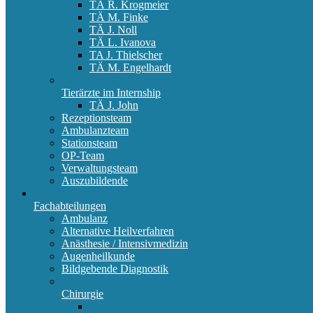
TÄ R. Krogmeier
TÄ M. Finke
TÄ J. Noll
TÄ L. Ivanova
TA J. Thielscher
TÄ M. Engelhardt
Tierärzte im Internship
TÄ J. John
Rezeptionsteam
Ambulanzteam
Stationsteam
OP-Team
Verwaltungsteam
Auszubildende
Fachabteilungen
Ambulanz
Alternative Heilverfahren
Anästhesie / Intensivmedizin
Augenheilkunde
Bildgebende Diagnostik
Chirurgie