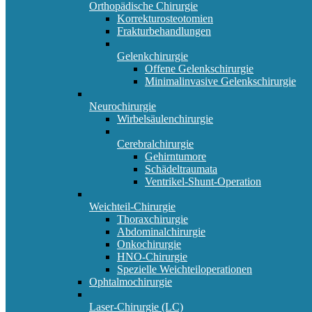
Orthopädische Chirurgie
Korrekturosteotomien
Frakturbehandlungen
Gelenkchirurgie
Offene Gelenkschirurgie
Minimalinvasive Gelenkschirurgie
Neurochirurgie
Wirbelsäulenchirurgie
Cerebralchirurgie
Gehirntumore
Schädeltraumata
Ventrikel-Shunt-Operation
Weichteil-Chirurgie
Thoraxchirurgie
Abdominalchirurgie
Onkochirurgie
HNO-Chirurgie
Spezielle Weichteiloperationen
Ophtalmochirurgie
Laser-Chirurgie (LC)