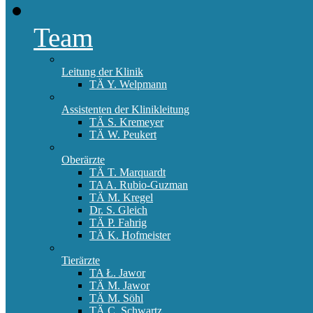
Team
Leitung der Klinik
TÄ Y. Welpmann
Assistenten der Klinikleitung
TÄ S. Kremeyer
TÄ W. Peukert
Oberärzte
TÄ T. Marquardt
TA A. Rubio-Guzman
TÄ M. Kregel
Dr. S. Gleich
TÄ P. Fahrig
TÄ K. Hofmeister
Tierärzte
TA Ł. Jawor
TÄ M. Jawor
TÄ M. Söhl
TÄ C. Schwartz