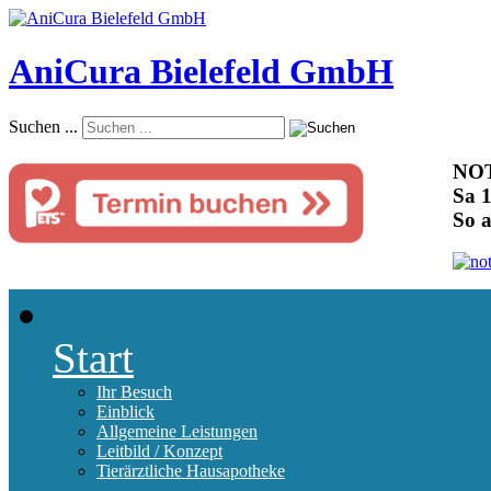
AniCura Bielefeld GmbH
Suchen ...
NOT
Sa 1
So 
Start
Ihr Besuch
Einblick
Allgemeine Leistungen
Leitbild / Konzept
Tierärztliche Hausapotheke