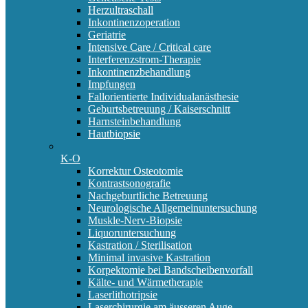
Herzultraschall
Inkontinenzoperation
Geriatrie
Intensive Care / Critical care
Interferenzstrom-Therapie
Inkontinenzbehandlung
Impfungen
Fallorientierte Individualanästhesie
Geburtsbetreuung / Kaiserschnitt
Harnsteinbehandlung
Hautbiopsie
K-O
Korrektur Osteotomie
Kontrastsonografie
Nachgeburtliche Betreuung
Neurologische Allgemeinuntersuchung
Muskle-Nerv-Biopsie
Liquoruntersuchung
Kastration / Sterilisation
Minimal invasive Kastration
Korpektomie bei Bandscheibenvorfall
Kälte- und Wärmetherapie
Laserlithotripsie
Laserchirurgie am äusseren Auge