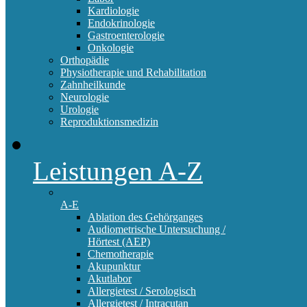
Kardiologie
Endokrinologie
Gastroenterologie
Onkologie
Orthopädie
Physiotherapie und Rehabilitation
Zahnheilkunde
Neurologie
Urologie
Reproduktionsmedizin
Leistungen A-Z
A-E
Ablation des Gehörganges
Audiometrische Untersuchung /
Hörtest (AEP)
Chemotherapie
Akupunktur
Akutlabor
Allergietest / Serologisch
Allergietest / Intracutan