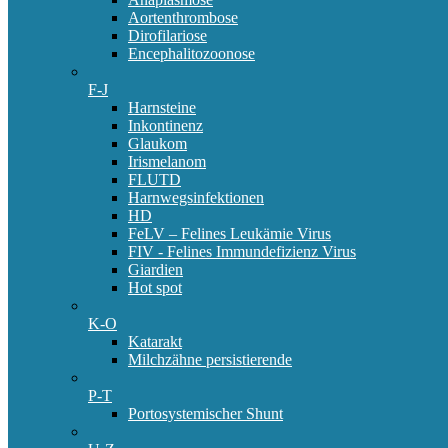
Aortenthrombose
Dirofilariose
Encephalitozoonose
F-J
Harnsteine
Inkontinenz
Glaukom
Irismelanom
FLUTD
Harnwegsinfektionen
HD
FeLV – Felines Leukämie Virus
FIV - Felines Immundefizienz Virus
Giardien
Hot spot
K-O
Katarakt
Milchzähne persistierende
P-T
Portosystemischer Shunt