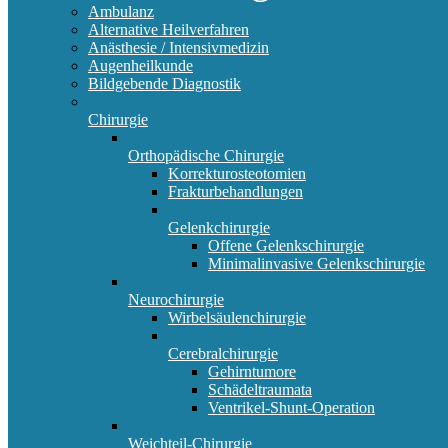
Ambulanz
Alternative Heilverfahren
Anästhesie / Intensivmedizin
Augenheilkunde
Bildgebende Diagnostik
Chirurgie
Orthopädische Chirurgie
Korrekturosteotomien
Frakturbehandlungen
Gelenkchirurgie
Offene Gelenkschirurgie
Minimalinvasive Gelenkschirurgie
Neurochirurgie
Wirbelsäulenchirurgie
Cerebralchirurgie
Gehirntumore
Schädeltraumata
Ventrikel-Shunt-Operation
Weichteil-Chirurgie