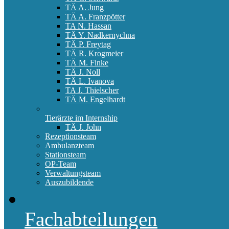
TÄ A. Jung
TÄ A. Franzpötter
TA N. Hassan
TÄ Y. Nadkernychna
TÄ P. Freytag
TÄ R. Krogmeier
TÄ M. Finke
TÄ J. Noll
TÄ L. Ivanova
TA J. Thielscher
TÄ M. Engelhardt
Tierärzte im Internship
TÄ J. John
Rezeptionsteam
Ambulanzteam
Stationsteam
OP-Team
Verwaltungsteam
Auszubildende
Fachabteilungen