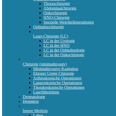
Thoraxchirurgie
Abdominalchirurgie
Onkochirurgie
HNO-Chirurgie
Spezielle Weichteiloperationen
Ophtalmochirurgie
Laser-Chirurgie (LC)
LC in der Urologie
LC in der HNO
LC in der Ophtalmologie
LC in der Onkochirurgie
Chirurgie (minimalinvasiv)
Minimalinvasive Kastration
Ektoper Ureter Chirurgie
Arthroskopische Operationen
Laparoskopische Operationen
Thorakoskopische Operationen
Laserlithotripsie
Dermatologie
Heimtiere
Innere Medizin
Labor