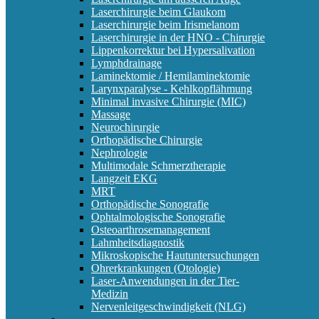
Laserchirurgie beim Glaukom
Laserchirurgie beim Irismelanom
Laserchirurgie in der HNO - Chirurgie
Lippenkorrektur bei Hypersalivation
Lymphdrainage
Laminektomie / Hemilaminektomie
Larynxparalyse - Kehlkopflähmung
Minimal invasive Chirurgie (MIC)
Massage
Neurochirurgie
Orthopädische Chirurgie
Nephrologie
Multimodale Schmerztherapie
Langzeit EKG
MRT
Orthopädische Sonografie
Ophtalmologische Sonografie
Osteoarthrosemanagement
Lahmheitsdiagnostik
Mikroskopische Hautuntersuchungen
Ohrerkrankungen (Otologie)
Laser-Anwendungen in der Tier-
Medizin
Nervenleitgeschwindigkeit (NLG)