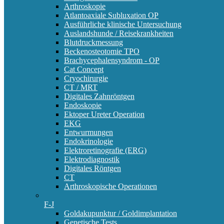
Arthroskopie
Atlantoaxiale Subluxation OP
Ausführliche klinische Untersuchung
Auslandshunde / Reisekrankheiten
Blutdruckmessung
Beckenosteotomie TPO
Brachycephalensyndrom - OP
Cat Concept
Cryochirurgie
CT / MRT
Digitales Zahnröntgen
Endoskopie
Ektoper Ureter Operation
EKG
Entwurmungen
Endokrinologie
Elektroretinografie (ERG)
Elektrodiagnostik
Digitales Röntgen
CT
Arthroskopische Operationen
F-J
Goldakupunktur / Goldimplantation
Genetische Tests