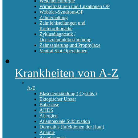
Weichteilchirurgie
Wirbelfrakturen und Luxationen OP
Wobbler-Syndrom-OP
Zahnerhaltung
Zahnfehlstellungen und
Kieferorthopädie
Zyklusdiagnostik /
Deckzeitpunktbestimmung
Zahnsanierung und Prophylaxe
Ventral Slot Operationen
Krankheiten von A-Z
A-E
Blasenentzündung ( Cystitis )
Ektopischer Ureter
Babesiose
AHDS
Allergien
Atlantoaxiale Subluxation
Dermatitis (Infektionen der Haut)
Anämie
Anaplasmose