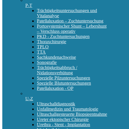
P-T
Trächtigkeitsuntersuchungen und
Vitalanalyse
Patellaluxation – Zuchtuntersuchung
Portosystemischer Shunt – Lebershunt
– Verschluss operativ
PKD - Zuchtuntersuchungen
Thoraxchirurgie
TPLO
TTA
Sachkundenachweise
Sonografie
Trächtigkeitsabbruch /
Nidationsverhütung
Spezielle Pilzuntersuchungen
Spezielle Blutuntersuchungen
Patellaluxation - OP
U-Z
Ultraschalldiagnostik
Unfallmedizin und Traumatologie
Ultraschallgesteuerte Biopsieentnahme
Ureter ektopischer Chirurgie
Urethra - Stent - Implantation