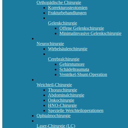
Orthopädische Chirurgie
Korrekturosteotomien
Frakturbehandlungen
Gelenkchirurgie
Offene Gelenkschirurgie
Minimalinvasive Gelenkschirurgie
Neurochirurgie
Wirbelsäulenchirurgie
Cerebralchirurgie
Gehirntumore
Schädeltraumata
Ventrikel-Shunt-Operation
Weichteil-Chirurgie
Thoraxchirurgie
Abdominalchirurgie
Onkochirurgie
HNO-Chirurgie
Spezielle Weichteiloperationen
Ophtalmochirurgie
Laser-Chirurgie (LC)