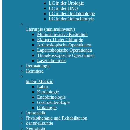
LC in der Urologie
LC in der HNO
LC in der Ophtalmologie
LC in der Onkochirurgie
Chirurgie (minimalinvasiv)
Minimalinvasive Kastration
Ektoper Ureter Chirurgie
Arthroskopische Operationen
Laparoskopische Operationen
Thorakoskopische Operationen
Laserlithotripsie
Dermatologie
Heimtiere
Innere Medizin
Labor
Kardiologie
Endokrinologie
Gastroenterologie
Onkologie
Orthopädie
Physiotherapie und Rehabilitation
Zahnheilkunde
Neurologie