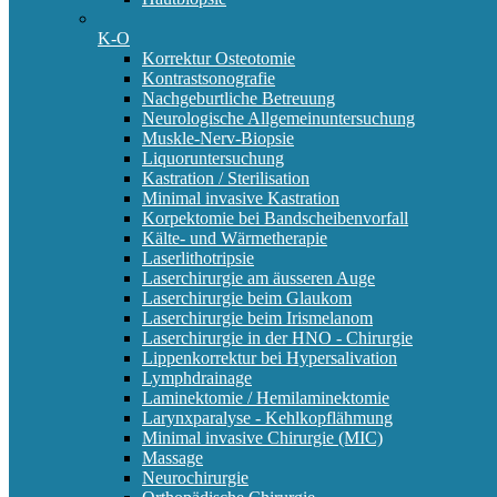
K-O
Korrektur Osteotomie
Kontrastsonografie
Nachgeburtliche Betreuung
Neurologische Allgemeinuntersuchung
Muskle-Nerv-Biopsie
Liquoruntersuchung
Kastration / Sterilisation
Minimal invasive Kastration
Korpektomie bei Bandscheibenvorfall
Kälte- und Wärmetherapie
Laserlithotripsie
Laserchirurgie am äusseren Auge
Laserchirurgie beim Glaukom
Laserchirurgie beim Irismelanom
Laserchirurgie in der HNO - Chirurgie
Lippenkorrektur bei Hypersalivation
Lymphdrainage
Laminektomie / Hemilaminektomie
Larynxparalyse - Kehlkopflähmung
Minimal invasive Chirurgie (MIC)
Massage
Neurochirurgie