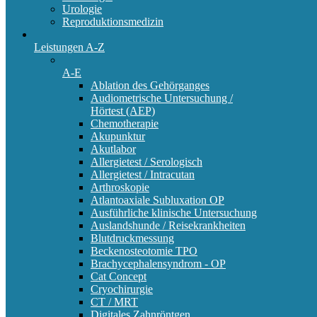
Urologie
Reproduktionsmedizin
Leistungen A-Z
A-E
Ablation des Gehörganges
Audiometrische Untersuchung /
Hörtest (AEP)
Chemotherapie
Akupunktur
Akutlabor
Allergietest / Serologisch
Allergietest / Intracutan
Arthroskopie
Atlantoaxiale Subluxation OP
Ausführliche klinische Untersuchung
Auslandshunde / Reisekrankheiten
Blutdruckmessung
Beckenosteotomie TPO
Brachycephalensyndrom - OP
Cat Concept
Cryochirurgie
CT / MRT
Digitales Zahnröntgen