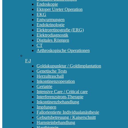
Endoskopie
Ektoper Ureter Operation
EKG
Entwurmungen
Endokrinologie
Elektroretinografie (ERG)
Elektrodiagnostik
Digitales Röntgen
CT
Arthroskopische Operationen
F-J
Goldakupunktur / Goldimplantation
Genetische Tests
Herzultraschall
Inkontinenzoperation
Geriatrie
Intensive Care / Critical care
Interferenzstrom-Therapie
Inkontinenzbehandlung
Impfungen
Fallorientierte Individualanästhesie
Geburtsbetreuung / Kaiserschnitt
Harnsteinbehandlung
Hautbiopsie