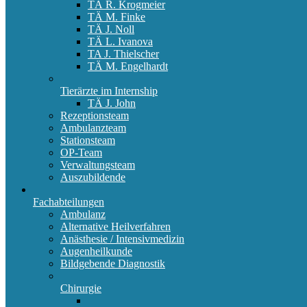
TÄ R. Krogmeier
TÄ M. Finke
TÄ J. Noll
TÄ L. Ivanova
TA J. Thielscher
TÄ M. Engelhardt
Tierärzte im Internship
TÄ J. John
Rezeptionsteam
Ambulanzteam
Stationsteam
OP-Team
Verwaltungsteam
Auszubildende
Fachabteilungen
Ambulanz
Alternative Heilverfahren
Anästhesie / Intensivmedizin
Augenheilkunde
Bildgebende Diagnostik
Chirurgie