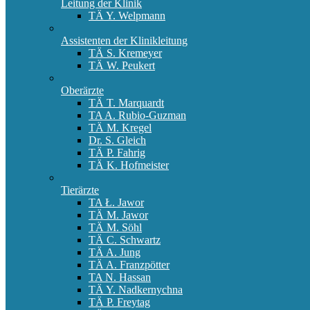
Leitung der Klinik
TÄ Y. Welpmann
Assistenten der Klinikleitung
TÄ S. Kremeyer
TÄ W. Peukert
Oberärzte
TÄ T. Marquardt
TA A. Rubio-Guzman
TÄ M. Kregel
Dr. S. Gleich
TÄ P. Fahrig
TÄ K. Hofmeister
Tierärzte
TA Ł. Jawor
TÄ M. Jawor
TÄ M. Söhl
TÄ C. Schwartz
TÄ A. Jung
TÄ A. Franzpötter
TA N. Hassan
TÄ Y. Nadkernychna
TÄ P. Freytag