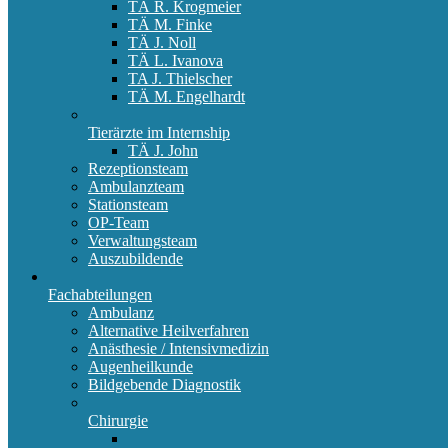
TÄ R. Krogmeier
TÄ M. Finke
TÄ J. Noll
TÄ L. Ivanova
TA J. Thielscher
TÄ M. Engelhardt
Tierärzte im Internship
TÄ J. John
Rezeptionsteam
Ambulanzteam
Stationsteam
OP-Team
Verwaltungsteam
Auszubildende
Fachabteilungen
Ambulanz
Alternative Heilverfahren
Anästhesie / Intensivmedizin
Augenheilkunde
Bildgebende Diagnostik
Chirurgie