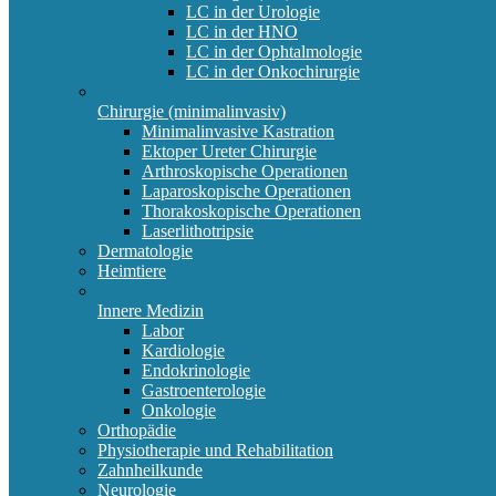
LC in der Urologie
LC in der HNO
LC in der Ophtalmologie
LC in der Onkochirurgie
Chirurgie (minimalinvasiv)
Minimalinvasive Kastration
Ektoper Ureter Chirurgie
Arthroskopische Operationen
Laparoskopische Operationen
Thorakoskopische Operationen
Laserlithotripsie
Dermatologie
Heimtiere
Innere Medizin
Labor
Kardiologie
Endokrinologie
Gastroenterologie
Onkologie
Orthopädie
Physiotherapie und Rehabilitation
Zahnheilkunde
Neurologie