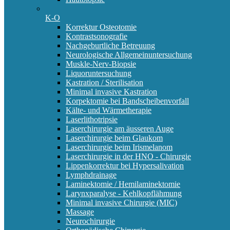
K-O
Korrektur Osteotomie
Kontrastsonografie
Nachgeburtliche Betreuung
Neurologische Allgemeinuntersuchung
Muskle-Nerv-Biopsie
Liquoruntersuchung
Kastration / Sterilisation
Minimal invasive Kastration
Korpektomie bei Bandscheibenvorfall
Kälte- und Wärmetherapie
Laserlithotripsie
Laserchirurgie am äusseren Auge
Laserchirurgie beim Glaukom
Laserchirurgie beim Irismelanom
Laserchirurgie in der HNO - Chirurgie
Lippenkorrektur bei Hypersalivation
Lymphdrainage
Laminektomie / Hemilaminektomie
Larynxparalyse - Kehlkopflähmung
Minimal invasive Chirurgie (MIC)
Massage
Neurochirurgie