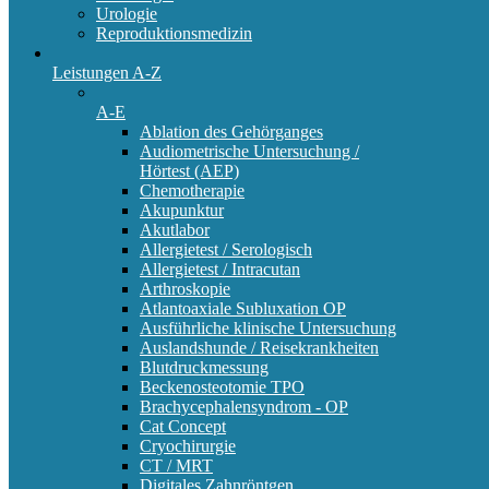
Urologie
Reproduktionsmedizin
Leistungen A-Z
A-E
Ablation des Gehörganges
Audiometrische Untersuchung /
Hörtest (AEP)
Chemotherapie
Akupunktur
Akutlabor
Allergietest / Serologisch
Allergietest / Intracutan
Arthroskopie
Atlantoaxiale Subluxation OP
Ausführliche klinische Untersuchung
Auslandshunde / Reisekrankheiten
Blutdruckmessung
Beckenosteotomie TPO
Brachycephalensyndrom - OP
Cat Concept
Cryochirurgie
CT / MRT
Digitales Zahnröntgen