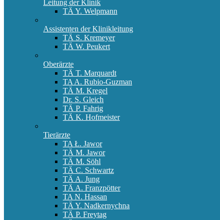
Leitung der Klinik
TÄ Y. Welpmann
Assistenten der Klinikleitung
TÄ S. Kremeyer
TÄ W. Peukert
Oberärzte
TÄ T. Marquardt
TA A. Rubio-Guzman
TÄ M. Kregel
Dr. S. Gleich
TÄ P. Fahrig
TÄ K. Hofmeister
Tierärzte
TA Ł. Jawor
TÄ M. Jawor
TÄ M. Söhl
TÄ C. Schwartz
TÄ A. Jung
TÄ A. Franzpötter
TA N. Hassan
TÄ Y. Nadkernychna
TÄ P. Freytag