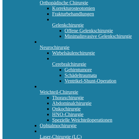
Orthopädische Chirurgie
Korrekturosteotomien
Frakturbehandlungen
Gelenkchirurgie
Offene Gelenkschirurgie
Minimalinvasive Gelenkschirurgie
Neurochirurgie
Wirbelsäulenchirurgie
Cerebralchirurgie
Gehirntumore
Schädeltraumata
Ventrikel-Shunt-Operation
Weichteil-Chirurgie
Thoraxchirurgie
Abdominalchirurgie
Onkochirurgie
HNO-Chirurgie
Spezielle Weichteiloperationen
Ophtalmochirurgie
Laser-Chirurgie (LC)