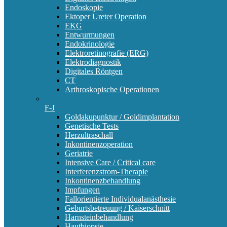
Endoskopie
Ektoper Ureter Operation
EKG
Entwurmungen
Endokrinologie
Elektroretinografie (ERG)
Elektrodiagnostik
Digitales Röntgen
CT
Arthroskopische Operationen
F-J
Goldakupunktur / Goldimplantation
Genetische Tests
Herzultraschall
Inkontinenzoperation
Geriatrie
Intensive Care / Critical care
Interferenzstrom-Therapie
Inkontinenzbehandlung
Impfungen
Fallorientierte Individualanästhesie
Geburtsbetreuung / Kaiserschnitt
Harnsteinbehandlung
Hautbiopsie