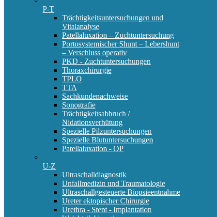
P-T
Trächtigkeitsuntersuchungen und
Vitalanalyse
Patellaluxation – Zuchtuntersuchung
Portosystemischer Shunt – Lebershunt
– Verschluss operativ
PKD - Zuchtuntersuchungen
Thoraxchirurgie
TPLO
TTA
Sachkundenachweise
Sonografie
Trächtigkeitsabbruch /
Nidationsverhütung
Spezielle Pilzuntersuchungen
Spezielle Blutuntersuchungen
Patellaluxation - OP
U-Z
Ultraschalldiagnostik
Unfallmedizin und Traumatologie
Ultraschallgesteuerte Biopsieentnahme
Ureter ektopischer Chirurgie
Urethra - Stent - Implantation