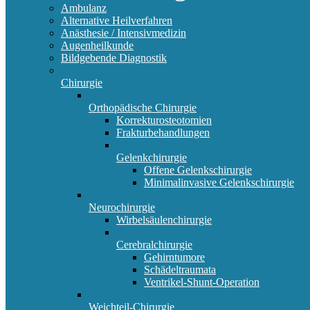
Ambulanz
Alternative Heilverfahren
Anästhesie / Intensivmedizin
Augenheilkunde
Bildgebende Diagnostik
Chirurgie
Orthopädische Chirurgie
Korrekturosteotomien
Frakturbehandlungen
Gelenkchirurgie
Offene Gelenkschirurgie
Minimalinvasive Gelenkschirurgie
Neurochirurgie
Wirbelsäulenchirurgie
Cerebralchirurgie
Gehirntumore
Schädeltraumata
Ventrikel-Shunt-Operation
Weichteil-Chirurgie