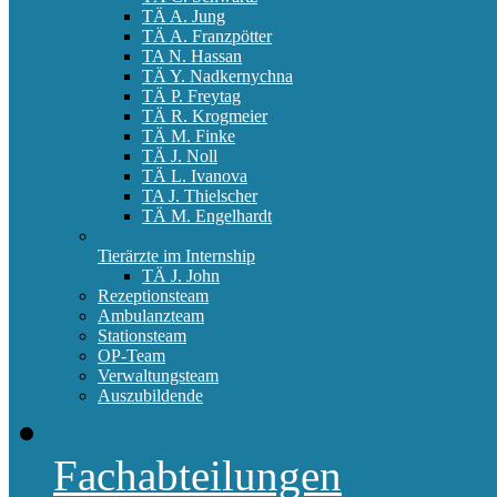
TÄ A. Jung
TÄ A. Franzpötter
TA N. Hassan
TÄ Y. Nadkernychna
TÄ P. Freytag
TÄ R. Krogmeier
TÄ M. Finke
TÄ J. Noll
TÄ L. Ivanova
TA J. Thielscher
TÄ M. Engelhardt
Tierärzte im Internship
TÄ J. John
Rezeptionsteam
Ambulanzteam
Stationsteam
OP-Team
Verwaltungsteam
Auszubildende
Fachabteilungen