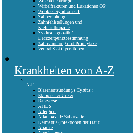
Weichteilchirurgie
Wirbelfrakturen und Luxationen OP
Wobbler-Syndrom-OP
Zahnerhaltung
Zahnfehlstellungen und
Kieferorthopädie
Zyklusdiagnostik /
Deckzeitpunktbestimmung
Zahnsanierung und Prophylaxe
Ventral Slot Operationen
Krankheiten von A-Z
A-E
Blasenentzündung ( Cystitis )
Ektopischer Ureter
Babesiose
AHDS
Allergien
Atlantoaxiale Subluxation
Dermatitis (Infektionen der Haut)
Anämie
Anaplasmose