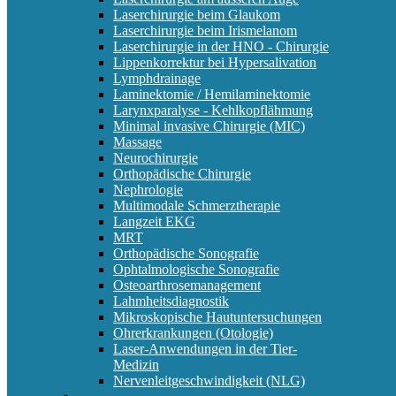
Laserchirurgie beim Glaukom
Laserchirurgie beim Irismelanom
Laserchirurgie in der HNO - Chirurgie
Lippenkorrektur bei Hypersalivation
Lymphdrainage
Laminektomie / Hemilaminektomie
Larynxparalyse - Kehlkopflähmung
Minimal invasive Chirurgie (MIC)
Massage
Neurochirurgie
Orthopädische Chirurgie
Nephrologie
Multimodale Schmerztherapie
Langzeit EKG
MRT
Orthopädische Sonografie
Ophtalmologische Sonografie
Osteoarthrosemanagement
Lahmheitsdiagnostik
Mikroskopische Hautuntersuchungen
Ohrerkrankungen (Otologie)
Laser-Anwendungen in der Tier-
Medizin
Nervenleitgeschwindigkeit (NLG)