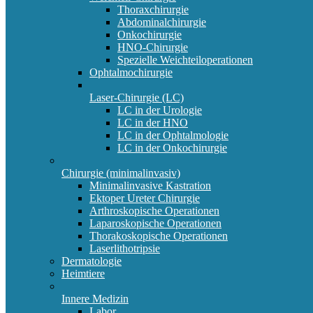
Thoraxchirurgie
Abdominalchirurgie
Onkochirurgie
HNO-Chirurgie
Spezielle Weichteiloperationen
Ophtalmochirurgie
Laser-Chirurgie (LC)
LC in der Urologie
LC in der HNO
LC in der Ophtalmologie
LC in der Onkochirurgie
Chirurgie (minimalinvasiv)
Minimalinvasive Kastration
Ektoper Ureter Chirurgie
Arthroskopische Operationen
Laparoskopische Operationen
Thorakoskopische Operationen
Laserlithotripsie
Dermatologie
Heimtiere
Innere Medizin
Labor