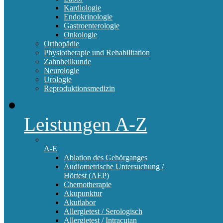
Kardiologie
Endokrinologie
Gastroenterologie
Onkologie
Orthopädie
Physiotherapie und Rehabilitation
Zahnheilkunde
Neurologie
Urologie
Reproduktionsmedizin
Leistungen A-Z
A-E
Ablation des Gehörganges
Audiometrische Untersuchung /
Hörtest (AEP)
Chemotherapie
Akupunktur
Akutlabor
Allergietest / Serologisch
Allergietest / Intracutan