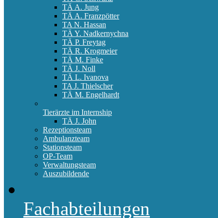
TÄ A. Jung
TÄ A. Franzpötter
TA N. Hassan
TÄ Y. Nadkernychna
TÄ P. Freytag
TÄ R. Krogmeier
TÄ M. Finke
TÄ J. Noll
TÄ L. Ivanova
TA J. Thielscher
TÄ M. Engelhardt
Tierärzte im Internship
TÄ J. John
Rezeptionsteam
Ambulanzteam
Stationsteam
OP-Team
Verwaltungsteam
Auszubildende
Fachabteilungen