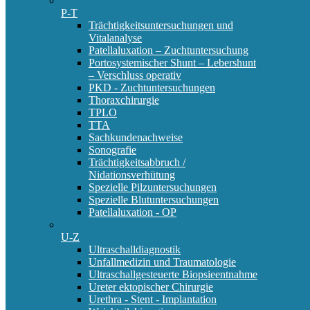
P-T
Trächtigkeitsuntersuchungen und
Vitalanalyse
Patellaluxation – Zuchtuntersuchung
Portosystemischer Shunt – Lebershunt
– Verschluss operativ
PKD - Zuchtuntersuchungen
Thoraxchirurgie
TPLO
TTA
Sachkundenachweise
Sonografie
Trächtigkeitsabbruch /
Nidationsverhütung
Spezielle Pilzuntersuchungen
Spezielle Blutuntersuchungen
Patellaluxation - OP
U-Z
Ultraschalldiagnostik
Unfallmedizin und Traumatologie
Ultraschallgesteuerte Biopsieentnahme
Ureter ektopischer Chirurgie
Urethra - Stent - Implantation