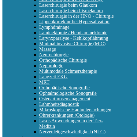
Laserchirurgie beim Glaukom
Laserchirurgie beim Irismelanom
Laserchirurgie in der HNO - Chirurgie
Lippenkorrektur bei Hypersalivation
Lymphdrainage
Laminektomie / Hemilaminektomie
Larynxparalyse - Kehlkopflähmung
Minimal invasive Chirurgie (MIC)
Massage
Neurochirurgie
Orthopädische Chirurgie
Nephrologie
Multimodale Schmerztherapie
Langzeit EKG
MRT
Orthopädische Sonografie
Ophtalmologische Sonografie
Osteoarthrosemanagement
Lahmheitsdiagnostik
Mikroskopische Hautuntersuchungen
Ohrerkrankungen (Otologie)
Laser-Anwendungen in der Tier-
Medizin
Nervenleitgeschwindigkeit (NLG)