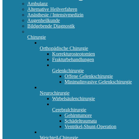
Ambulanz
Alternative Heilverfahren
Anästhesie / Intensivmedizin
Augenheilkunde
Bildgebende Diagnostik
Chirurgie
Orthopädische Chirurgie
Korrekturosteotomien
Frakturbehandlungen
Gelenkchirurgie
Offene Gelenkschirurgie
Minimalinvasive Gelenkschirurgie
Neurochirurgie
Wirbelsäulenchirurgie
Cerebralchirurgie
Gehirntumore
Schädeltraumata
Ventrikel-Shunt-Operation
Weichteil-Chirurgie