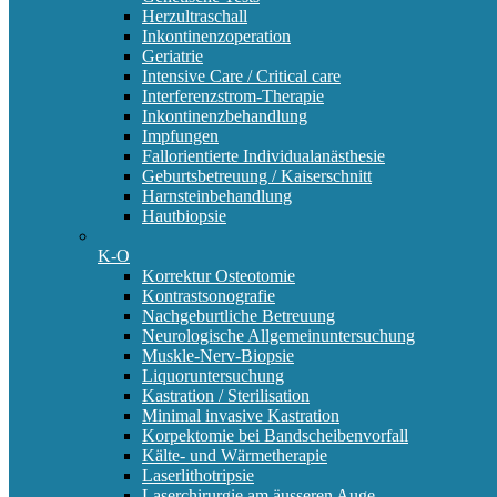
Herzultraschall
Inkontinenzoperation
Geriatrie
Intensive Care / Critical care
Interferenzstrom-Therapie
Inkontinenzbehandlung
Impfungen
Fallorientierte Individualanästhesie
Geburtsbetreuung / Kaiserschnitt
Harnsteinbehandlung
Hautbiopsie
K-O
Korrektur Osteotomie
Kontrastsonografie
Nachgeburtliche Betreuung
Neurologische Allgemeinuntersuchung
Muskle-Nerv-Biopsie
Liquoruntersuchung
Kastration / Sterilisation
Minimal invasive Kastration
Korpektomie bei Bandscheibenvorfall
Kälte- und Wärmetherapie
Laserlithotripsie
Laserchirurgie am äusseren Auge