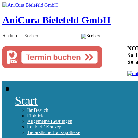
AniCura Bielefeld GmbH
Suchen ...
NOT
Sa 1
So 
Start
Ihr Besuch
Einblick
Allgemeine Leistungen
Leitbild / Konzept
Tierärztliche Hausapotheke