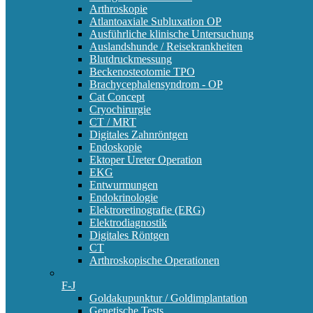
Arthroskopie
Atlantoaxiale Subluxation OP
Ausführliche klinische Untersuchung
Auslandshunde / Reisekrankheiten
Blutdruckmessung
Beckenosteotomie TPO
Brachycephalensyndrom - OP
Cat Concept
Cryochirurgie
CT / MRT
Digitales Zahnröntgen
Endoskopie
Ektoper Ureter Operation
EKG
Entwurmungen
Endokrinologie
Elektroretinografie (ERG)
Elektrodiagnostik
Digitales Röntgen
CT
Arthroskopische Operationen
F-J
Goldakupunktur / Goldimplantation
Genetische Tests