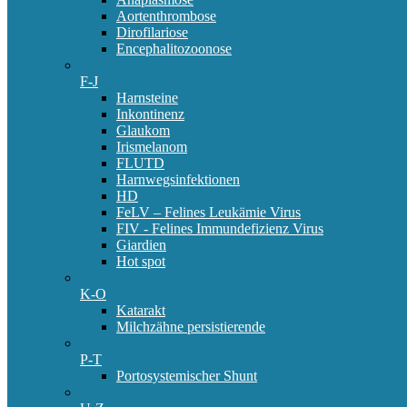
Aortenthrombose
Dirofilariose
Encephalitozoonose
F-J
Harnsteine
Inkontinenz
Glaukom
Irismelanom
FLUTD
Harnwegsinfektionen
HD
FeLV – Felines Leukämie Virus
FIV - Felines Immundefizienz Virus
Giardien
Hot spot
K-O
Katarakt
Milchzähne persistierende
P-T
Portosystemischer Shunt