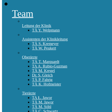
Team
Leitung der Klinik
TÄ Y. Welpmann
Assistenten der Klinikleitung
TÄ S. Kremeyer
TÄ W. Peukert
Oberärzte
TÄ T. Marquardt
TA A. Rubio-Guzman
TÄ M. Kregel
Dr. S. Gleich
TÄ P. Fahrig
TÄ K. Hofmeister
Tierärzte
TA Ł. Jawor
TÄ M. Jawor
TÄ M. Söhl
TÄ C. Schwartz