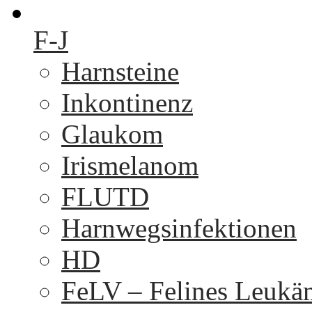
F-J
Harnsteine
Inkontinenz
Glaukom
Irismelanom
FLUTD
Harnwegsinfektionen
HD
FeLV – Felines Leukä