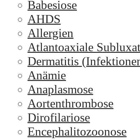
Babesiose
AHDS
Allergien
Atlantoaxiale Subluxa
Dermatitis (Infektione
Anämie
Anaplasmose
Aortenthrombose
Dirofilariose
Encephalitozoonose