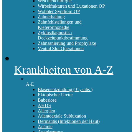
Weichteilchirurgie
Wirbelfrakturen und Luxationen OP
Wobbler-Syndrom-OP
Zahnerhaltung
Zahnfehlstellungen und
Kieferorthopädie
Zyklusdiagnostik /
Deckzeitpunktbestimmung
Zahnsanierung und Prophylaxe
Ventral Slot Operationen
Krankheiten von A-Z
A-E
Blasenentzündung ( Cystitis )
Ektopischer Ureter
Babesiose
AHDS
Allergien
Atlantoaxiale Subluxation
Dermatitis (Infektionen der Haut)
Anämie
Anaplasmose