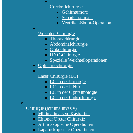
Cerebralchirurgie
Gehirntumore
Schädeltraumata
Ventrikel-Shunt-Operation
Weichteil-Chirurgie
Thoraxchirurgie
Abdominalchirurgie
Onkochirurgie
HNO-Chirurgie
Spezielle Weichteiloperationen
Ophtalmochirurgie
Laser-Chirurgie (LC)
LC in der Urologie
LC in der HNO
LC in der Ophtalmologie
LC in der Onkochirurgie
Chirurgie (minimalinvasiv)
Minimalinvasive Kastration
Ektoper Ureter Chirurgie
Arthroskopische Operationen
Laparoskopische Operationen