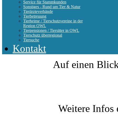
Service für Stammkunden
Sonstiges - Rund um Tier & Natur
Tierärzteverbände
Tierbetreuung
Tierheime / Tierschutzvereine in der
Region OWL
Tierpensionen / Tiersitter in OWL
Tierschutz überregional
Tiersuche
Kontakt
Auf einen Blick
Weitere Infos 