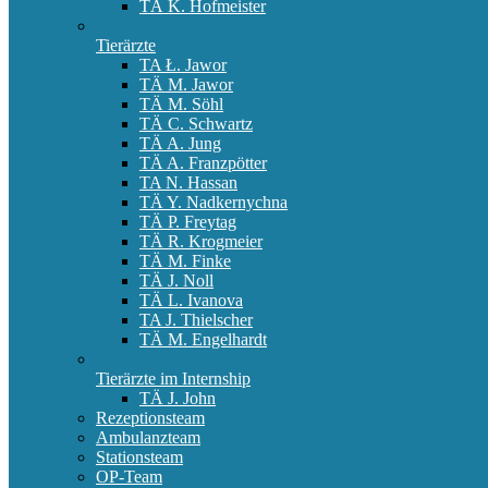
TÄ K. Hofmeister
Tierärzte
TA Ł. Jawor
TÄ M. Jawor
TÄ M. Söhl
TÄ C. Schwartz
TÄ A. Jung
TÄ A. Franzpötter
TA N. Hassan
TÄ Y. Nadkernychna
TÄ P. Freytag
TÄ R. Krogmeier
TÄ M. Finke
TÄ J. Noll
TÄ L. Ivanova
TA J. Thielscher
TÄ M. Engelhardt
Tierärzte im Internship
TÄ J. John
Rezeptionsteam
Ambulanzteam
Stationsteam
OP-Team