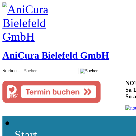
AniCura Bielefeld GmbH
Suchen ...
NOT
Sa 1
So 
Start