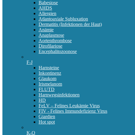
Babesiose
AHDS
Allergien
Atlantoaxiale Subluxation
Dermatitis (Infektionen der Haut)
Anämie
Anaplasmose
Aortenthrombose
Dirofilariose
Encephalitozoonose
F-J
Harnsteine
Inkontinenz
Glaukom
Irismelanom
FLUTD
Harnwegsinfektionen
HD
FeLV – Felines Leukämie Virus
FIV - Felines Immundefizienz Virus
Giardien
Hot spot
K-O