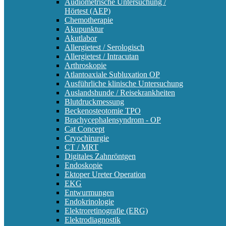
Audiometrische Untersuchung /
Hörtest (AEP)
Chemotherapie
Akupunktur
Akutlabor
Allergietest / Serologisch
Allergietest / Intracutan
Arthroskopie
Atlantoaxiale Subluxation OP
Ausführliche klinische Untersuchung
Auslandshunde / Reisekrankheiten
Blutdruckmessung
Beckenosteotomie TPO
Brachycephalensyndrom - OP
Cat Concept
Cryochirurgie
CT / MRT
Digitales Zahnröntgen
Endoskopie
Ektoper Ureter Operation
EKG
Entwurmungen
Endokrinologie
Elektroretinografie (ERG)
Elektrodiagnostik