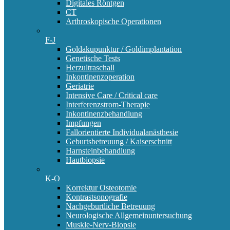
Digitales Röntgen
CT
Arthroskopische Operationen
F-J
Goldakupunktur / Goldimplantation
Genetische Tests
Herzultraschall
Inkontinenzoperation
Geriatrie
Intensive Care / Critical care
Interferenzstrom-Therapie
Inkontinenzbehandlung
Impfungen
Fallorientierte Individualanästhesie
Geburtsbetreuung / Kaiserschnitt
Harnsteinbehandlung
Hautbiopsie
K-O
Korrektur Osteotomie
Kontrastsonografie
Nachgeburtliche Betreuung
Neurologische Allgemeinuntersuchung
Muskle-Nerv-Biopsie