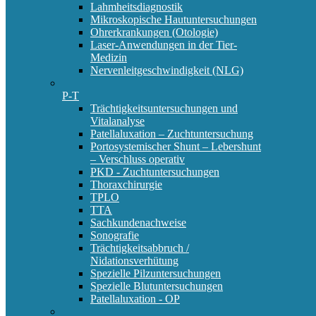
Lahmheitsdiagnostik
Mikroskopische Hautuntersuchungen
Ohrerkrankungen (Otologie)
Laser-Anwendungen in der Tier-
Medizin
Nervenleitgeschwindigkeit (NLG)
P-T
Trächtigkeitsuntersuchungen und
Vitalanalyse
Patellaluxation – Zuchtuntersuchung
Portosystemischer Shunt – Lebershunt
– Verschluss operativ
PKD - Zuchtuntersuchungen
Thoraxchirurgie
TPLO
TTA
Sachkundenachweise
Sonografie
Trächtigkeitsabbruch /
Nidationsverhütung
Spezielle Pilzuntersuchungen
Spezielle Blutuntersuchungen
Patellaluxation - OP