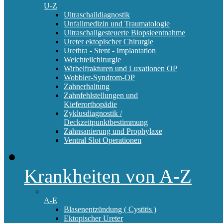
U-Z
Ultraschalldiagnostik
Unfallmedizin und Traumatologie
Ultraschallgesteuerte Biopsieentnahme
Ureter ektopischer Chirurgie
Urethra - Stent - Implantation
Weichteilchirurgie
Wirbelfrakturen und Luxationen OP
Wobbler-Syndrom-OP
Zahnerhaltung
Zahnfehlstellungen und
Kieferorthopädie
Zyklusdiagnostik /
Deckzeitpunktbestimmung
Zahnsanierung und Prophylaxe
Ventral Slot Operationen
Krankheiten von A-Z
A-E
Blasenentzündung ( Cystitis )
Ektopischer Ureter