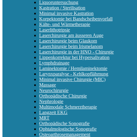
Liquoruntersuchung
Kastration / Sterilisation
Minimal invasive Kastration
Korpektomie bei Bandscheibenvorfall
Kälte- und Wärmetherapie
Laserlithotripsie
Laserchirurgie am äusseren Auge
Laserchirurgie beim Glaukom
Laserchirurgie beim Irismelanom
Laserchirurgie in der HNO - Chirurgie
Lippenkorrektur bei Hypersalivation
Lymphdrainage
Laminektomie / Hemilaminektomie
Larynxparalyse - Kehlkopflähmung
Minimal invasive Chirurgie (MIC)
Massage
Neurochirurgie
Orthopädische Chirurgie
Nephrologie
Multimodale Schmerztherapie
Langzeit EKG
MRT
Orthopädische Sonografie
Ophtalmologische Sonografie
Osteoarthrosemanagement