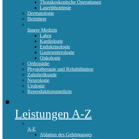
Thorakoskopische Operationen
Laserlithotripsie
Dermatologie
Heimtiere
Innere Medizin
Labor
Kardiologie
Endokrinologie
Gastroenterologie
Onkologie
Orthopädie
Physiotherapie und Rehabilitation
Zahnheilkunde
Neurologie
Urologie
Reproduktionsmedizin
Leistungen A-Z
A-E
Ablation des Gehörganges