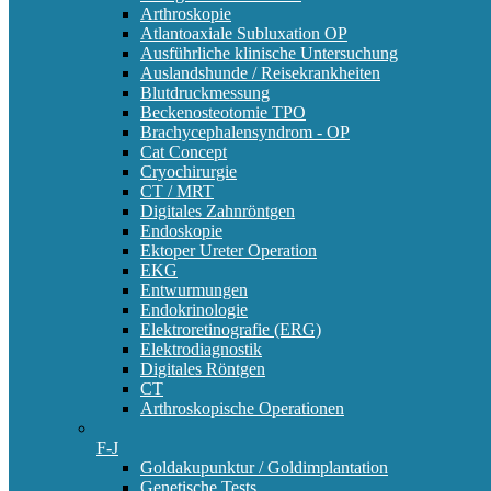
Arthroskopie
Atlantoaxiale Subluxation OP
Ausführliche klinische Untersuchung
Auslandshunde / Reisekrankheiten
Blutdruckmessung
Beckenosteotomie TPO
Brachycephalensyndrom - OP
Cat Concept
Cryochirurgie
CT / MRT
Digitales Zahnröntgen
Endoskopie
Ektoper Ureter Operation
EKG
Entwurmungen
Endokrinologie
Elektroretinografie (ERG)
Elektrodiagnostik
Digitales Röntgen
CT
Arthroskopische Operationen
F-J
Goldakupunktur / Goldimplantation
Genetische Tests