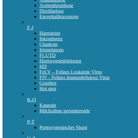
Aortenthrombose
Dirofilariose
Encephalitozoonose
F-J
Harnsteine
Inkontinenz
Glaukom
Irismelanom
FLUTD
Harnwegsinfektionen
HD
FeLV – Felines Leukämie Virus
FIV - Felines Immundefizienz Virus
Giardien
Hot spot
K-O
Katarakt
Milchzähne persistierende
P-T
Portosystemischer Shunt