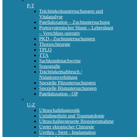
P-T
Trächtigkeitsuntersuchungen und
Vitalanalyse
Patellaluxation – Zuchtuntersuchung
Portosystemischer Shunt – Lebershunt
– Verschluss operativ
PKD - Zuchtuntersuchungen
Thoraxchirurgie
TPLO
TTA
Sachkundenachweise
Sonografie
Trächtigkeitsabbruch /
Nidationsverhütung
Spezielle Pilzuntersuchungen
Spezielle Blutuntersuchungen
Patellaluxation - OP
U-Z
Ultraschalldiagnostik
Unfallmedizin und Traumatologie
Ultraschallgesteuerte Biopsieentnahme
Ureter ektopischer Chirurgie
Urethra - Stent - Implantation