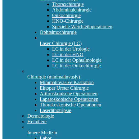
Thoraxchirurgie
Abdominalchirurgie
Onkochirurgie
HNO-Chirurgie
Spezielle Weichteiloperationen
Ophtalmochirurgie
Laser-Chirurgie (LC)
LC in der Urologie
LC in der HNO
LC in der Ophtalmologie
LC in der Onkochirurgie
Chirurgie (minimalinvasiv)
Minimalinvasive Kastration
Ektoper Ureter Chirurgie
Arthroskopische Operationen
Laparoskopische Operationen
Thorakoskopische Operationen
Laserlithotripsie
Dermatologie
Heimtiere
Innere Medizin
Labor