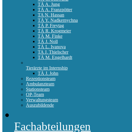
TÄ A. Jung
TÄ A. Franzpötter
TA N. Hassan
TÄ Y. Nadkernychna
TÄ P. Freytag
TÄ R. Krogmeier
TÄ M. Finke
TÄ J. Noll
TÄ L. Ivanova
TA J. Thielscher
TÄ M. Engelhardt
Tierärzte im Internship
TÄ J. John
Rezeptionsteam
Ambulanzteam
Stationsteam
OP-Team
Verwaltungsteam
Auszubildende
Fachabteilungen