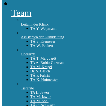
Team
Leitung der Klinik
TÄ Y. Welpmann
Assistenten der Klinikleitung
TÄ S. Kremeyer
TÄ W. Peukert
Oberärzte
TÄ T. Marquardt
TA A. Rubio-Guzman
TÄ M. Kregel
Dr. S. Gleich
TÄ P. Fahrig
TÄ K. Hofmeister
Tierärzte
TA Ł. Jawor
TÄ M. Jawor
TÄ M. Söhl
TÄ C. Schwartz