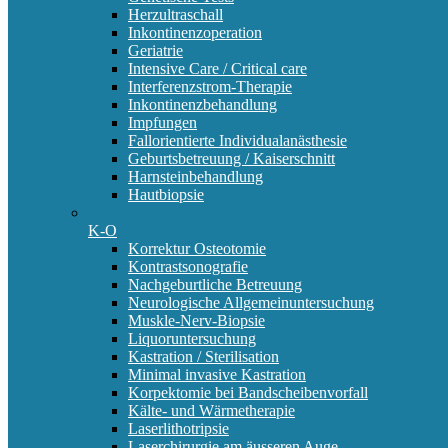
Herzultraschall
Inkontinenzoperation
Geriatrie
Intensive Care / Critical care
Interferenzstrom-Therapie
Inkontinenzbehandlung
Impfungen
Fallorientierte Individualanästhesie
Geburtsbetreuung / Kaiserschnitt
Harnsteinbehandlung
Hautbiopsie
K-O
Korrektur Osteotomie
Kontrastsonografie
Nachgeburtliche Betreuung
Neurologische Allgemeinuntersuchung
Muskle-Nerv-Biopsie
Liquoruntersuchung
Kastration / Sterilisation
Minimal invasive Kastration
Korpektomie bei Bandscheibenvorfall
Kälte- und Wärmetherapie
Laserlithotripsie
Laserchirurgie am äusseren Auge