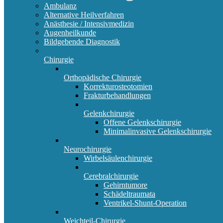
Ambulanz
Alternative Heilverfahren
Anästhesie / Intensivmedizin
Augenheilkunde
Bildgebende Diagnostik
Chirurgie
Orthopädische Chirurgie
Korrekturosteotomien
Frakturbehandlungen
Gelenkchirurgie
Offene Gelenkschirurgie
Minimalinvasive Gelenkschirurgie
Neurochirurgie
Wirbelsäulenchirurgie
Cerebralchirurgie
Gehirntumore
Schädeltraumata
Ventrikel-Shunt-Operation
Weichteil-Chirurgie