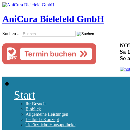
AniCura Bielefeld GmbH
Suchen ...
NOT
Sa 1
So 
Start
Ihr Besuch
Einblick
Allgemeine Leistungen
Leitbild / Konzept
Tierärztliche Hausapotheke