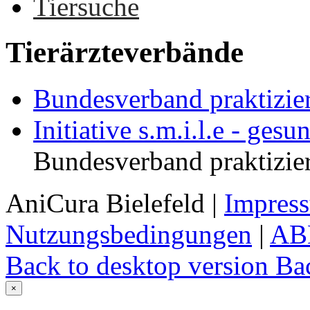
Tiersuche
Tierärzteverbände
Bundesverband praktizier
Initiative s.m.i.l.e - gesu
Bundesverband praktizier
AniCura Bielefeld
|
Impres
Nutzungsbedingungen
|
AB
Back to desktop version
Bac
×