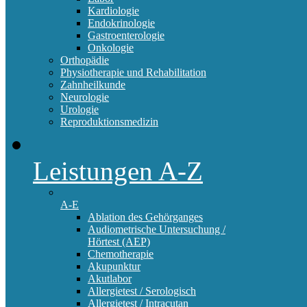
Kardiologie
Endokrinologie
Gastroenterologie
Onkologie
Orthopädie
Physiotherapie und Rehabilitation
Zahnheilkunde
Neurologie
Urologie
Reproduktionsmedizin
Leistungen A-Z
A-E
Ablation des Gehörganges
Audiometrische Untersuchung /
Hörtest (AEP)
Chemotherapie
Akupunktur
Akutlabor
Allergietest / Serologisch
Allergietest / Intracutan