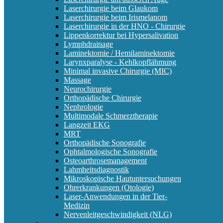
Laserchirurgie beim Glaukom
Laserchirurgie beim Irismelanom
Laserchirurgie in der HNO - Chirurgie
Lippenkorrektur bei Hypersalivation
Lymphdrainage
Laminektomie / Hemilaminektomie
Larynxparalyse - Kehlkopflähmung
Minimal invasive Chirurgie (MIC)
Massage
Neurochirurgie
Orthopädische Chirurgie
Nephrologie
Multimodale Schmerztherapie
Langzeit EKG
MRT
Orthopädische Sonografie
Ophtalmologische Sonografie
Osteoarthrosemanagement
Lahmheitsdiagnostik
Mikroskopische Hautuntersuchungen
Ohrerkrankungen (Otologie)
Laser-Anwendungen in der Tier-
Medizin
Nervenleitgeschwindigkeit (NLG)