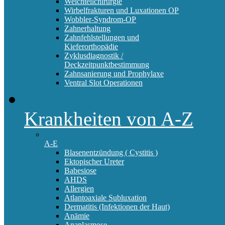
Weichteilchirurgie
Wirbelfrakturen und Luxationen OP
Wobbler-Syndrom-OP
Zahnerhaltung
Zahnfehlstellungen und
Kieferorthopädie
Zyklusdiagnostik /
Deckzeitpunktbestimmung
Zahnsanierung und Prophylaxe
Ventral Slot Operationen
Krankheiten von A-Z
A-E
Blasenentzündung ( Cystitis )
Ektopischer Ureter
Babesiose
AHDS
Allergien
Atlantoaxiale Subluxation
Dermatitis (Infektionen der Haut)
Anämie
Anaplasmose