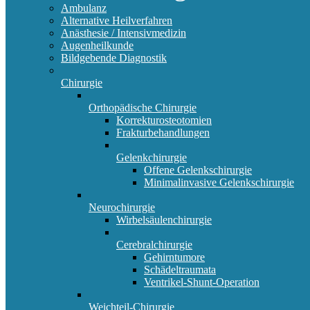
Ambulanz
Alternative Heilverfahren
Anästhesie / Intensivmedizin
Augenheilkunde
Bildgebende Diagnostik
Chirurgie
Orthopädische Chirurgie
Korrekturosteotomien
Frakturbehandlungen
Gelenkchirurgie
Offene Gelenkschirurgie
Minimalinvasive Gelenkschirurgie
Neurochirurgie
Wirbelsäulenchirurgie
Cerebralchirurgie
Gehirntumore
Schädeltraumata
Ventrikel-Shunt-Operation
Weichteil-Chirurgie