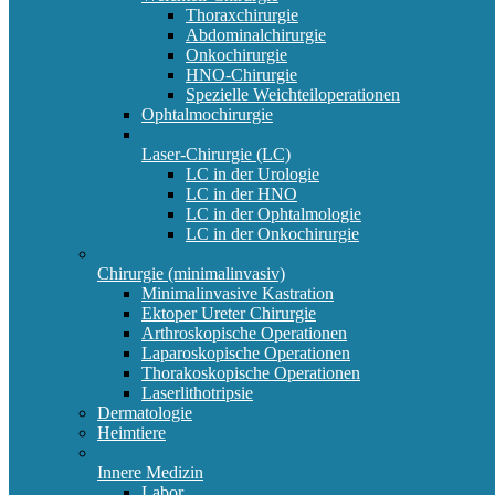
Thoraxchirurgie
Abdominalchirurgie
Onkochirurgie
HNO-Chirurgie
Spezielle Weichteiloperationen
Ophtalmochirurgie
Laser-Chirurgie (LC)
LC in der Urologie
LC in der HNO
LC in der Ophtalmologie
LC in der Onkochirurgie
Chirurgie (minimalinvasiv)
Minimalinvasive Kastration
Ektoper Ureter Chirurgie
Arthroskopische Operationen
Laparoskopische Operationen
Thorakoskopische Operationen
Laserlithotripsie
Dermatologie
Heimtiere
Innere Medizin
Labor