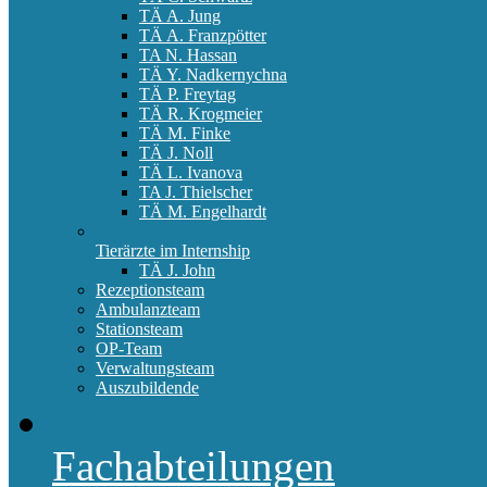
TÄ A. Jung
TÄ A. Franzpötter
TA N. Hassan
TÄ Y. Nadkernychna
TÄ P. Freytag
TÄ R. Krogmeier
TÄ M. Finke
TÄ J. Noll
TÄ L. Ivanova
TA J. Thielscher
TÄ M. Engelhardt
Tierärzte im Internship
TÄ J. John
Rezeptionsteam
Ambulanzteam
Stationsteam
OP-Team
Verwaltungsteam
Auszubildende
Fachabteilungen