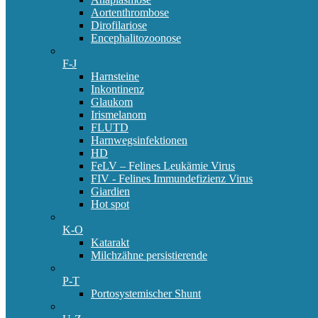
Aortenthrombose
Dirofilariose
Encephalitozoonose
F-J
Harnsteine
Inkontinenz
Glaukom
Irismelanom
FLUTD
Harnwegsinfektionen
HD
FeLV – Felines Leukämie Virus
FIV - Felines Immundefizienz Virus
Giardien
Hot spot
K-O
Katarakt
Milchzähne persistierende
P-T
Portosystemischer Shunt