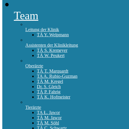
Team
Leitung der Klinik
TÄ Y. Welpmann
Assistenten der Klinikleitung
TÄ S. Kremeyer
TÄ W. Peukert
Oberärzte
TÄ T. Marquardt
TA A. Rubio-Guzman
TÄ M. Kregel
Dr. S. Gleich
TÄ P. Fahrig
TÄ K. Hofmeister
Tierärzte
TA Ł. Jawor
TÄ M. Jawor
TÄ M. Söhl
TÄ C. Schwartz