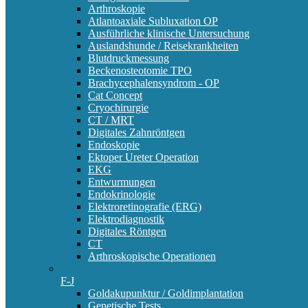
Arthroskopie
Atlantoaxiale Subluxation OP
Ausführliche klinische Untersuchung
Auslandshunde / Reisekrankheiten
Blutdruckmessung
Beckenosteotomie TPO
Brachycephalensyndrom - OP
Cat Concept
Cryochirurgie
CT / MRT
Digitales Zahnröntgen
Endoskopie
Ektoper Ureter Operation
EKG
Entwurmungen
Endokrinologie
Elektroretinografie (ERG)
Elektrodiagnostik
Digitales Röntgen
CT
Arthroskopische Operationen
F-J
Goldakupunktur / Goldimplantation
Genetische Tests