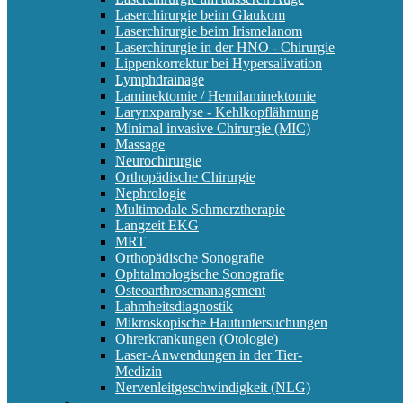
Laserchirurgie beim Glaukom
Laserchirurgie beim Irismelanom
Laserchirurgie in der HNO - Chirurgie
Lippenkorrektur bei Hypersalivation
Lymphdrainage
Laminektomie / Hemilaminektomie
Larynxparalyse - Kehlkopflähmung
Minimal invasive Chirurgie (MIC)
Massage
Neurochirurgie
Orthopädische Chirurgie
Nephrologie
Multimodale Schmerztherapie
Langzeit EKG
MRT
Orthopädische Sonografie
Ophtalmologische Sonografie
Osteoarthrosemanagement
Lahmheitsdiagnostik
Mikroskopische Hautuntersuchungen
Ohrerkrankungen (Otologie)
Laser-Anwendungen in der Tier-
Medizin
Nervenleitgeschwindigkeit (NLG)