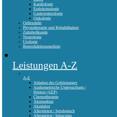
Kardiologie
Endokrinologie
Gastroenterologie
Onkologie
Orthopädie
Physiotherapie und Rehabilitation
Zahnheilkunde
Neurologie
Urologie
Reproduktionsmedizin
Leistungen A-Z
A-E
Ablation des Gehörganges
Audiometrische Untersuchung /
Hörtest (AEP)
Chemotherapie
Akupunktur
Akutlabor
Allergietest / Serologisch
Allergietest / Intracutan