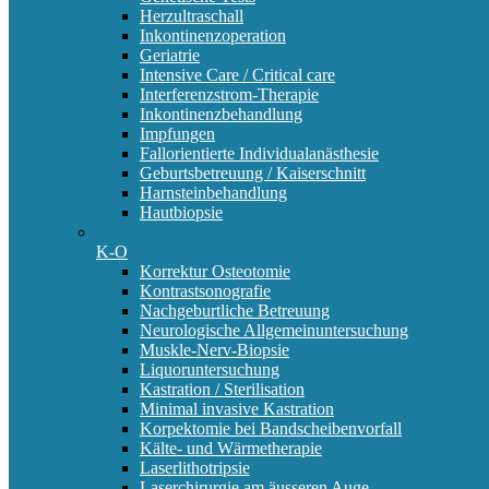
Herzultraschall
Inkontinenzoperation
Geriatrie
Intensive Care / Critical care
Interferenzstrom-Therapie
Inkontinenzbehandlung
Impfungen
Fallorientierte Individualanästhesie
Geburtsbetreuung / Kaiserschnitt
Harnsteinbehandlung
Hautbiopsie
K-O
Korrektur Osteotomie
Kontrastsonografie
Nachgeburtliche Betreuung
Neurologische Allgemeinuntersuchung
Muskle-Nerv-Biopsie
Liquoruntersuchung
Kastration / Sterilisation
Minimal invasive Kastration
Korpektomie bei Bandscheibenvorfall
Kälte- und Wärmetherapie
Laserlithotripsie
Laserchirurgie am äusseren Auge