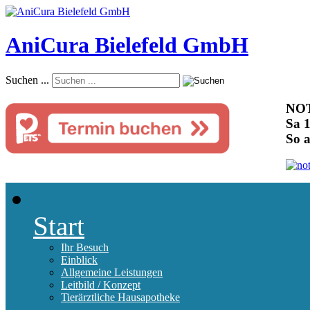
AniCura Bielefeld GmbH
Suchen ...
NOT
Sa 1
So 
Start
Ihr Besuch
Einblick
Allgemeine Leistungen
Leitbild / Konzept
Tierärztliche Hausapotheke