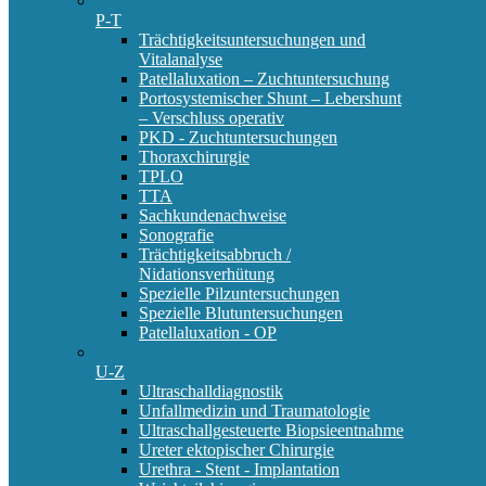
P-T
Trächtigkeitsuntersuchungen und
Vitalanalyse
Patellaluxation – Zuchtuntersuchung
Portosystemischer Shunt – Lebershunt
– Verschluss operativ
PKD - Zuchtuntersuchungen
Thoraxchirurgie
TPLO
TTA
Sachkundenachweise
Sonografie
Trächtigkeitsabbruch /
Nidationsverhütung
Spezielle Pilzuntersuchungen
Spezielle Blutuntersuchungen
Patellaluxation - OP
U-Z
Ultraschalldiagnostik
Unfallmedizin und Traumatologie
Ultraschallgesteuerte Biopsieentnahme
Ureter ektopischer Chirurgie
Urethra - Stent - Implantation