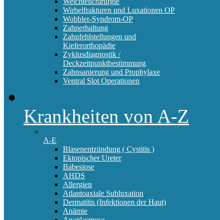
Weichteilchirurgie
Wirbelfrakturen und Luxationen OP
Wobbler-Syndrom-OP
Zahnerhaltung
Zahnfehlstellungen und
Kieferorthopädie
Zyklusdiagnostik /
Deckzeitpunktbestimmung
Zahnsanierung und Prophylaxe
Ventral Slot Operationen
Krankheiten von A-Z
A-E
Blasenentzündung ( Cystitis )
Ektopischer Ureter
Babesiose
AHDS
Allergien
Atlantoaxiale Subluxation
Dermatitis (Infektionen der Haut)
Anämie
Anaplasmose