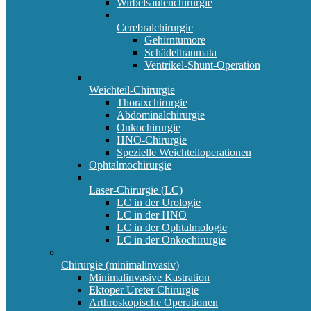
Wirbelsäulenchirurgie
Cerebralchirurgie
Gehirntumore
Schädeltraumata
Ventrikel-Shunt-Operation
Weichteil-Chirurgie
Thoraxchirurgie
Abdominalchirurgie
Onkochirurgie
HNO-Chirurgie
Spezielle Weichteiloperationen
Ophtalmochirurgie
Laser-Chirurgie (LC)
LC in der Urologie
LC in der HNO
LC in der Ophtalmologie
LC in der Onkochirurgie
Chirurgie (minimalinvasiv)
Minimalinvasive Kastration
Ektoper Ureter Chirurgie
Arthroskopische Operationen