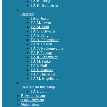
TÄ P. Fahrig
TÄ K. Hofmeister
Tierärzte
TA Ł. Jawor
TÄ M. Jawor
TÄ M. Söhl
TÄ C. Schwartz
TÄ A. Jung
TÄ A. Franzpötter
TA N. Hassan
TÄ Y. Nadkernychna
TÄ P. Freytag
TÄ R. Krogmeier
TÄ M. Finke
TÄ J. Noll
TÄ L. Ivanova
TA J. Thielscher
TÄ M. Engelhardt
Tierärzte im Internship
TÄ J. John
Rezeptionsteam
Ambulanzteam
Stationsteam