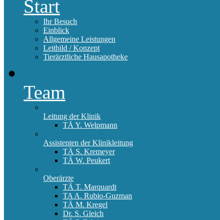
Start
Ihr Besuch
Einblick
Allgemeine Leistungen
Leitbild / Konzept
Tierärztliche Hausapotheke
Team
Leitung der Klinik
TÄ Y. Welpmann
Assistenten der Klinikleitung
TÄ S. Kremeyer
TÄ W. Peukert
Oberärzte
TÄ T. Marquardt
TA A. Rubio-Guzman
TÄ M. Kregel
Dr. S. Gleich