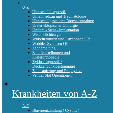
U-Z
Ultraschalldiagnostik
Unfallmedizin und Traumatologie
Ultraschallgesteuerte Biopsieentnahme
Ureter ektopischer Chirurgie
Urethra - Stent - Implantation
Weichteilchirurgie
Wirbelfrakturen und Luxationen OP
Wobbler-Syndrom-OP
Zahnerhaltung
Zahnfehlstellungen und
Kieferorthopädie
Zyklusdiagnostik /
Deckzeitpunktbestimmung
Zahnsanierung und Prophylaxe
Ventral Slot Operationen
Krankheiten von A-Z
A-E
Blasenentzündung ( Cystitis )