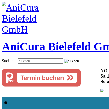
AniCura Bielefeld 
Suchen ...
NOT
Sa 1
So 