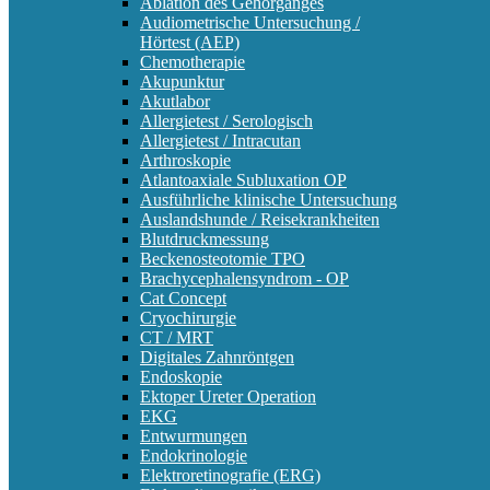
Ablation des Gehörganges
Audiometrische Untersuchung /
Hörtest (AEP)
Chemotherapie
Akupunktur
Akutlabor
Allergietest / Serologisch
Allergietest / Intracutan
Arthroskopie
Atlantoaxiale Subluxation OP
Ausführliche klinische Untersuchung
Auslandshunde / Reisekrankheiten
Blutdruckmessung
Beckenosteotomie TPO
Brachycephalensyndrom - OP
Cat Concept
Cryochirurgie
CT / MRT
Digitales Zahnröntgen
Endoskopie
Ektoper Ureter Operation
EKG
Entwurmungen
Endokrinologie
Elektroretinografie (ERG)