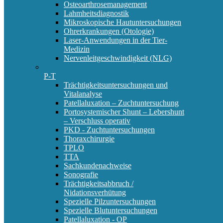
Osteoarthrosemanagement
Lahmheitsdiagnostik
Mikroskopische Hautuntersuchungen
Ohrerkrankungen (Otologie)
Laser-Anwendungen in der Tier-
Medizin
Nervenleitgeschwindigkeit (NLG)
P-T
Trächtigkeitsuntersuchungen und
Vitalanalyse
Patellaluxation – Zuchtuntersuchung
Portosystemischer Shunt – Lebershunt
– Verschluss operativ
PKD - Zuchtuntersuchungen
Thoraxchirurgie
TPLO
TTA
Sachkundenachweise
Sonografie
Trächtigkeitsabbruch /
Nidationsverhütung
Spezielle Pilzuntersuchungen
Spezielle Blutuntersuchungen
Patellaluxation - OP