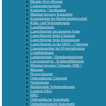
Muskle-Nerv-Biopsie
Liquoruntersuchung
Kastration / Sterilisation
Minimal invasive Kastration
Korpektomie bei Bandscheibenvorfall
Kälte- und Wärmetherapie
Laserlithotripsie
Laserchirurgie am äusseren Auge
Laserchirurgie beim Glaukom
Laserchirurgie beim Irismelanom
Laserchirurgie in der HNO - Chirurgie
Lippenkorrektur bei Hypersalivation
Lymphdrainage
Laminektomie / Hemilaminektomie
Larynxparalyse - Kehlkopflähmung
Minimal invasive Chirurgie (MIC)
Massage
Neurochirurgie
Orthopädische Chirurgie
Nephrologie
Multimodale Schmerztherapie
Langzeit EKG
MRT
Orthopädische Sonografie
Ophtalmologische Sonografie