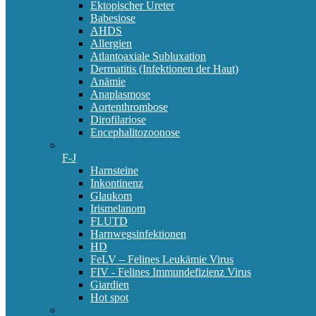
Ektopischer Ureter
Babesiose
AHDS
Allergien
Atlantoaxiale Subluxation
Dermatitis (Infektionen der Haut)
Anämie
Anaplasmose
Aortenthrombose
Dirofilariose
Encephalitozoonose
F-J
Harnsteine
Inkontinenz
Glaukom
Irismelanom
FLUTD
Harnwegsinfektionen
HD
FeLV – Felines Leukämie Virus
FIV - Felines Immundefizienz Virus
Giardien
Hot spot