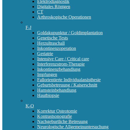
Elektrodiagnostik
Digitales Röntgen
CT
Arthroskopische Operationen
F-J
Goldakupunktur / Goldimplantation
Genetische Tests
Herzultraschall
Inkontinenzoperation
Geriatrie
Intensive Care / Critical care
Interferenzstrom-Therapie
Inkontinenzbehandlung
Impfungen
Fallorientierte Individualanästhesie
Geburtsbetreuung / Kaiserschnitt
Harnsteinbehandlung
Hautbiopsie
K-O
Korrektur Osteotomie
Kontrastsonografie
Nachgeburtliche Betreuung
Neurologische Allgemeinuntersuchung