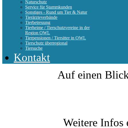
Naturschutz
Service für Stammkunden
Sonstiges - Rund um Tier & Natur
Tierärzteverbände
Tierbetreuung
Tierheime / Tierschutzvereine in der
Region OWL
Tierpensionen / Tiersitter in OWL
Tierschutz überregional
Tiersuche
Kontakt
Auf einen Blick
Weitere Infos 