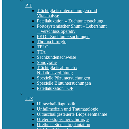
P-T
Trächtigkeitsuntersuchungen und
Vitalanalyse
Patellaluxation – Zuchtuntersuchung
Portosystemischer Shunt – Lebershunt
– Verschluss operativ
PKD - Zuchtuntersuchungen
Thoraxchirurgie
TPLO
TTA
Sachkundenachweise
Sonografie
Trächtigkeitsabbruch /
Nidationsverhütung
Spezielle Pilzuntersuchungen
Spezielle Blutuntersuchungen
Patellaluxation - OP
U-Z
Ultraschalldiagnostik
Unfallmedizin und Traumatologie
Ultraschallgesteuerte Biopsieentnahme
Ureter ektopischer Chirurgie
Urethra - Stent - Implantation