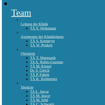
Team
Leitung der Klinik
TÄ Y. Welpmann
Assistenten der Klinikleitung
TÄ S. Kremeyer
TÄ W. Peukert
Oberärzte
TÄ T. Marquardt
TA A. Rubio-Guzman
TÄ M. Kregel
Dr. S. Gleich
TÄ P. Fahrig
TÄ K. Hofmeister
Tierärzte
TA Ł. Jawor
TÄ M. Jawor
TÄ M. Söhl
TÄ C. Schwartz