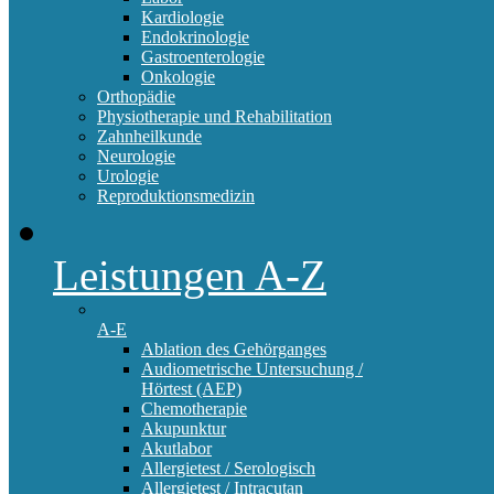
Kardiologie
Endokrinologie
Gastroenterologie
Onkologie
Orthopädie
Physiotherapie und Rehabilitation
Zahnheilkunde
Neurologie
Urologie
Reproduktionsmedizin
Leistungen A-Z
A-E
Ablation des Gehörganges
Audiometrische Untersuchung /
Hörtest (AEP)
Chemotherapie
Akupunktur
Akutlabor
Allergietest / Serologisch
Allergietest / Intracutan