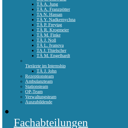
TÄ A. Jung
TÄ A. Franzpötter
TA N. Hassan
TÄ Y. Nadkernychna
TÄ P. Freytag
TÄ R. Krogmeier
TÄ M. Finke
TÄ J. Noll
TÄ L. Ivanova
TA J. Thielscher
TÄ M. Engelhardt
Tierärzte im Internship
TÄ J. John
Rezeptionsteam
Ambulanzteam
Stationsteam
OP-Team
Verwaltungsteam
Auszubildende
Fachabteilungen