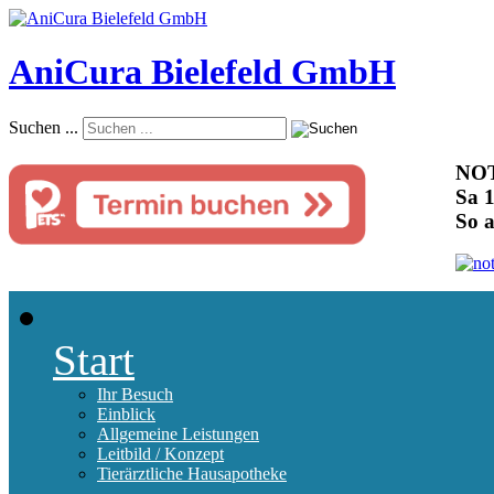
AniCura Bielefeld GmbH
Suchen ...
NOT
Sa 1
So 
Start
Ihr Besuch
Einblick
Allgemeine Leistungen
Leitbild / Konzept
Tierärztliche Hausapotheke