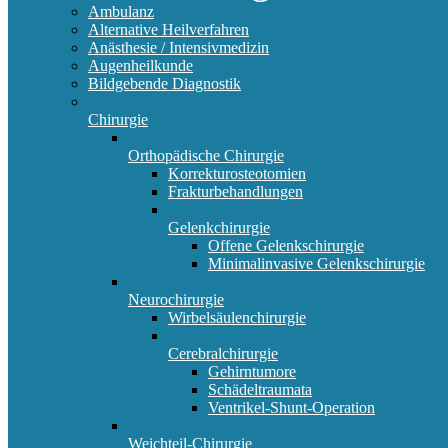
Ambulanz
Alternative Heilverfahren
Anästhesie / Intensivmedizin
Augenheilkunde
Bildgebende Diagnostik
Chirurgie
Orthopädische Chirurgie
Korrekturosteotomien
Frakturbehandlungen
Gelenkchirurgie
Offene Gelenkschirurgie
Minimalinvasive Gelenkschirurgie
Neurochirurgie
Wirbelsäulenchirurgie
Cerebralchirurgie
Gehirntumore
Schädeltraumata
Ventrikel-Shunt-Operation
Weichteil-Chirurgie