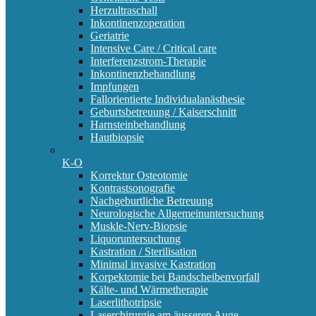
Herzultraschall
Inkontinenzoperation
Geriatrie
Intensive Care / Critical care
Interferenzstrom-Therapie
Inkontinenzbehandlung
Impfungen
Fallorientierte Individualanästhesie
Geburtsbetreuung / Kaiserschnitt
Harnsteinbehandlung
Hautbiopsie
K-O
Korrektur Osteotomie
Kontrastsonografie
Nachgeburtliche Betreuung
Neurologische Allgemeinuntersuchung
Muskle-Nerv-Biopsie
Liquoruntersuchung
Kastration / Sterilisation
Minimal invasive Kastration
Korpektomie bei Bandscheibenvorfall
Kälte- und Wärmetherapie
Laserlithotripsie
Laserchirurgie am äusseren Auge