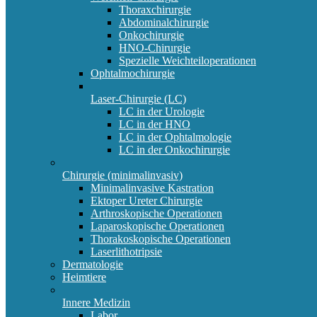
Thoraxchirurgie
Abdominalchirurgie
Onkochirurgie
HNO-Chirurgie
Spezielle Weichteiloperationen
Ophtalmochirurgie
Laser-Chirurgie (LC)
LC in der Urologie
LC in der HNO
LC in der Ophtalmologie
LC in der Onkochirurgie
Chirurgie (minimalinvasiv)
Minimalinvasive Kastration
Ektoper Ureter Chirurgie
Arthroskopische Operationen
Laparoskopische Operationen
Thorakoskopische Operationen
Laserlithotripsie
Dermatologie
Heimtiere
Innere Medizin
Labor