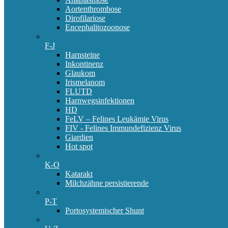
Aortenthrombose
Dirofilariose
Encephalitozoonose
F-J
Harnsteine
Inkontinenz
Glaukom
Irismelanom
FLUTD
Harnwegsinfektionen
HD
FeLV – Felines Leukämie Virus
FIV - Felines Immundefizienz Virus
Giardien
Hot spot
K-O
Katarakt
Milchzähne persistierende
P-T
Portosystemischer Shunt