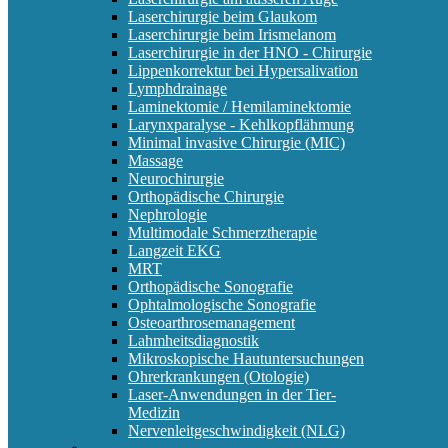
Laserchirurgie beim Glaukom
Laserchirurgie beim Irismelanom
Laserchirurgie in der HNO - Chirurgie
Lippenkorrektur bei Hypersalivation
Lymphdrainage
Laminektomie / Hemilaminektomie
Larynxparalyse - Kehlkopflähmung
Minimal invasive Chirurgie (MIC)
Massage
Neurochirurgie
Orthopädische Chirurgie
Nephrologie
Multimodale Schmerztherapie
Langzeit EKG
MRT
Orthopädische Sonografie
Ophtalmologische Sonografie
Osteoarthrosemanagement
Lahmheitsdiagnostik
Mikroskopische Hautuntersuchungen
Ohrerkrankungen (Otologie)
Laser-Anwendungen in der Tier-
Medizin
Nervenleitgeschwindigkeit (NLG)