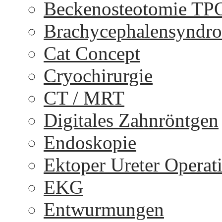
Beckenosteotomie TP
Brachycephalensyndr
Cat Concept
Cryochirurgie
CT / MRT
Digitales Zahnröntgen
Endoskopie
Ektoper Ureter Operat
EKG
Entwurmungen