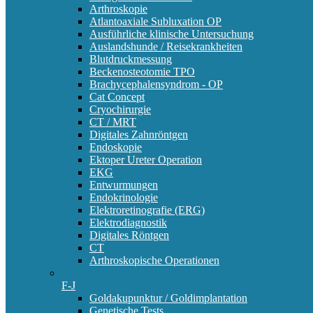
Arthroskopie
Atlantoaxiale Subluxation OP
Ausführliche klinische Untersuchung
Auslandshunde / Reisekrankheiten
Blutdruckmessung
Beckenosteotomie TPO
Brachycephalensyndrom - OP
Cat Concept
Cryochirurgie
CT / MRT
Digitales Zahnröntgen
Endoskopie
Ektoper Ureter Operation
EKG
Entwurmungen
Endokrinologie
Elektroretinografie (ERG)
Elektrodiagnostik
Digitales Röntgen
CT
Arthroskopische Operationen
F-J
Goldakupunktur / Goldimplantation
Genetische Tests