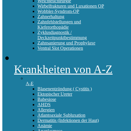
Weichteilchirurgie
Wirbelfrakturen und Luxationen OP
Wobbler-Syndrom-OP
Zahnerhaltung
Zahnfehlstellungen und
Kieferorthopädie
Zyklusdiagnostik /
Deckzeitpunktbestimmung
Zahnsanierung und Prophylaxe
Ventral Slot Operationen
Krankheiten von A-Z
A-E
Blasenentzündung ( Cystitis )
Ektopischer Ureter
Babesiose
AHDS
Allergien
Atlantoaxiale Subluxation
Dermatitis (Infektionen der Haut)
Anämie
Anaplasmose