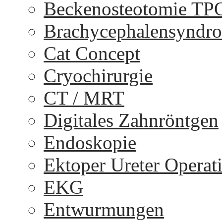
Beckenosteotomie TP
Brachycephalensyndr
Cat Concept
Cryochirurgie
CT / MRT
Digitales Zahnröntgen
Endoskopie
Ektoper Ureter Operat
EKG
Entwurmungen