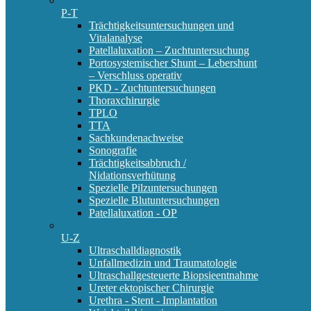
P-T
Trächtigkeitsuntersuchungen und
Vitalanalyse
Patellaluxation – Zuchtuntersuchung
Portosystemischer Shunt – Lebershunt
– Verschluss operativ
PKD - Zuchtuntersuchungen
Thoraxchirurgie
TPLO
TTA
Sachkundenachweise
Sonografie
Trächtigkeitsabbruch /
Nidationsverhütung
Spezielle Pilzuntersuchungen
Spezielle Blutuntersuchungen
Patellaluxation - OP
U-Z
Ultraschalldiagnostik
Unfallmedizin und Traumatologie
Ultraschallgesteuerte Biopsieentnahme
Ureter ektopischer Chirurgie
Urethra - Stent - Implantation