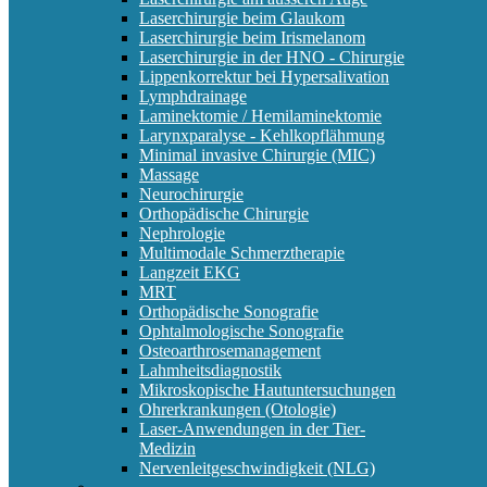
Laserchirurgie beim Glaukom
Laserchirurgie beim Irismelanom
Laserchirurgie in der HNO - Chirurgie
Lippenkorrektur bei Hypersalivation
Lymphdrainage
Laminektomie / Hemilaminektomie
Larynxparalyse - Kehlkopflähmung
Minimal invasive Chirurgie (MIC)
Massage
Neurochirurgie
Orthopädische Chirurgie
Nephrologie
Multimodale Schmerztherapie
Langzeit EKG
MRT
Orthopädische Sonografie
Ophtalmologische Sonografie
Osteoarthrosemanagement
Lahmheitsdiagnostik
Mikroskopische Hautuntersuchungen
Ohrerkrankungen (Otologie)
Laser-Anwendungen in der Tier-
Medizin
Nervenleitgeschwindigkeit (NLG)