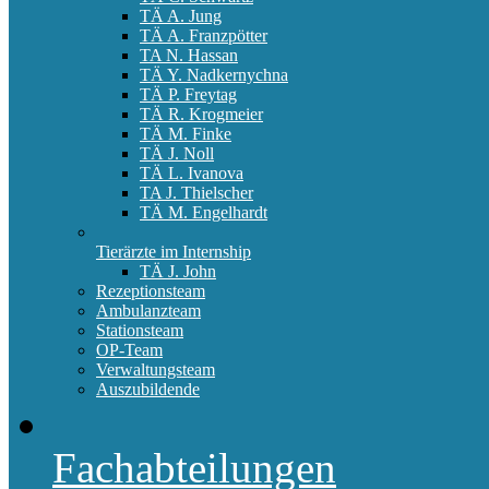
TÄ A. Jung
TÄ A. Franzpötter
TA N. Hassan
TÄ Y. Nadkernychna
TÄ P. Freytag
TÄ R. Krogmeier
TÄ M. Finke
TÄ J. Noll
TÄ L. Ivanova
TA J. Thielscher
TÄ M. Engelhardt
Tierärzte im Internship
TÄ J. John
Rezeptionsteam
Ambulanzteam
Stationsteam
OP-Team
Verwaltungsteam
Auszubildende
Fachabteilungen