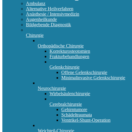
Ambulanz
Alternative Heilverfahren
Anästhesie / Intensivmedizin
Augenheilkunde
Bildgebende Diagnostik
Chirurgie
Orthopädische Chirurgie
Korrekturosteotomien
Frakturbehandlungen
Gelenkchirurgie
Offene Gelenkschirurgie
Minimalinvasive Gelenkschirurgie
Neurochirurgie
Wirbelsäulenchirurgie
Cerebralchirurgie
Gehirntumore
Schädeltraumata
Ventrikel-Shunt-Operation
Weichteil-Chirurgie