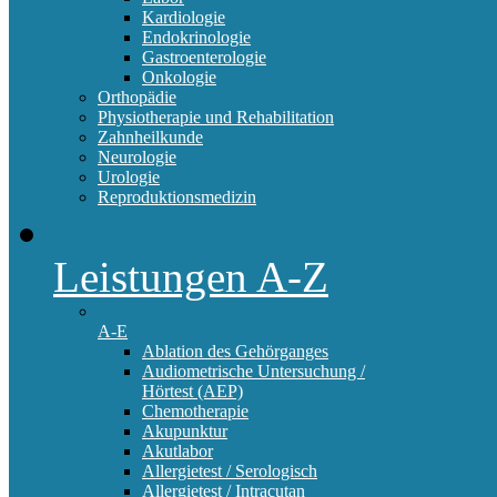
Kardiologie
Endokrinologie
Gastroenterologie
Onkologie
Orthopädie
Physiotherapie und Rehabilitation
Zahnheilkunde
Neurologie
Urologie
Reproduktionsmedizin
Leistungen A-Z
A-E
Ablation des Gehörganges
Audiometrische Untersuchung /
Hörtest (AEP)
Chemotherapie
Akupunktur
Akutlabor
Allergietest / Serologisch
Allergietest / Intracutan