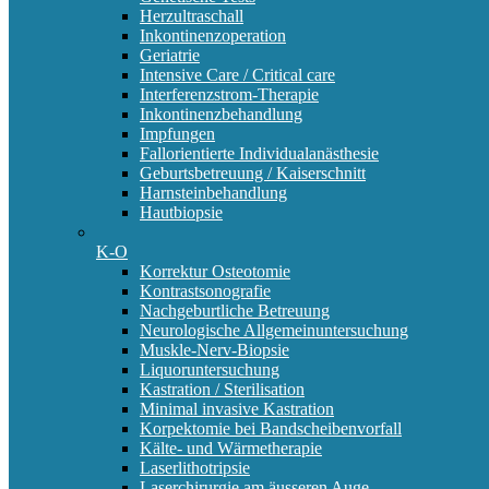
Herzultraschall
Inkontinenzoperation
Geriatrie
Intensive Care / Critical care
Interferenzstrom-Therapie
Inkontinenzbehandlung
Impfungen
Fallorientierte Individualanästhesie
Geburtsbetreuung / Kaiserschnitt
Harnsteinbehandlung
Hautbiopsie
K-O
Korrektur Osteotomie
Kontrastsonografie
Nachgeburtliche Betreuung
Neurologische Allgemeinuntersuchung
Muskle-Nerv-Biopsie
Liquoruntersuchung
Kastration / Sterilisation
Minimal invasive Kastration
Korpektomie bei Bandscheibenvorfall
Kälte- und Wärmetherapie
Laserlithotripsie
Laserchirurgie am äusseren Auge