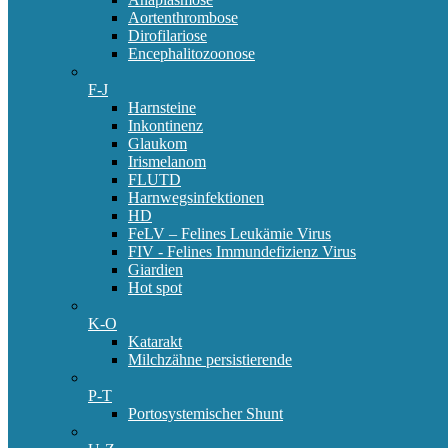
Aortenthrombose
Dirofilariose
Encephalitozoonose
F-J
Harnsteine
Inkontinenz
Glaukom
Irismelanom
FLUTD
Harnwegsinfektionen
HD
FeLV – Felines Leukämie Virus
FIV - Felines Immundefizienz Virus
Giardien
Hot spot
K-O
Katarakt
Milchzähne persistierende
P-T
Portosystemischer Shunt