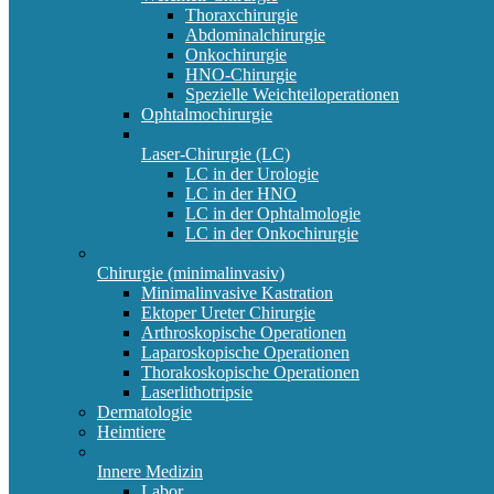
Thoraxchirurgie
Abdominalchirurgie
Onkochirurgie
HNO-Chirurgie
Spezielle Weichteiloperationen
Ophtalmochirurgie
Laser-Chirurgie (LC)
LC in der Urologie
LC in der HNO
LC in der Ophtalmologie
LC in der Onkochirurgie
Chirurgie (minimalinvasiv)
Minimalinvasive Kastration
Ektoper Ureter Chirurgie
Arthroskopische Operationen
Laparoskopische Operationen
Thorakoskopische Operationen
Laserlithotripsie
Dermatologie
Heimtiere
Innere Medizin
Labor