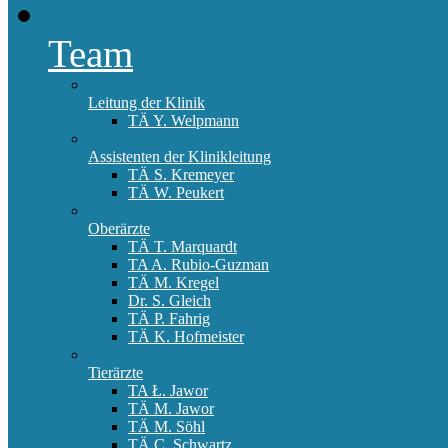
Team
Leitung der Klinik
TÄ Y. Welpmann
Assistenten der Klinikleitung
TÄ S. Kremeyer
TÄ W. Peukert
Oberärzte
TÄ T. Marquardt
TA A. Rubio-Guzman
TÄ M. Kregel
Dr. S. Gleich
TÄ P. Fahrig
TÄ K. Hofmeister
Tierärzte
TA Ł. Jawor
TÄ M. Jawor
TÄ M. Söhl
TÄ C. Schwartz