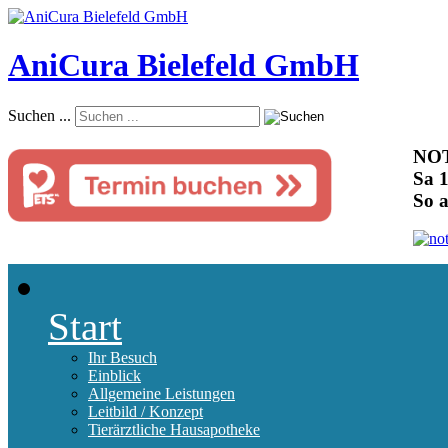
AniCura Bielefeld GmbH
Suchen ...
NOT
Sa 1
So 
Start
Ihr Besuch
Einblick
Allgemeine Leistungen
Leitbild / Konzept
Tierärztliche Hausapotheke