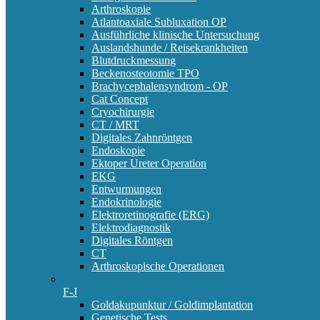
Arthroskopie
Atlantoaxiale Subluxation OP
Ausführliche klinische Untersuchung
Auslandshunde / Reisekrankheiten
Blutdruckmessung
Beckenosteotomie TPO
Brachycephalensyndrom - OP
Cat Concept
Cryochirurgie
CT / MRT
Digitales Zahnröntgen
Endoskopie
Ektoper Ureter Operation
EKG
Entwurmungen
Endokrinologie
Elektroretinografie (ERG)
Elektrodiagnostik
Digitales Röntgen
CT
Arthroskopische Operationen
F-J
Goldakupunktur / Goldimplantation
Genetische Tests