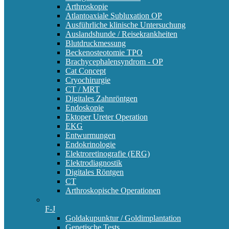
Arthroskopie
Atlantoaxiale Subluxation OP
Ausführliche klinische Untersuchung
Auslandshunde / Reisekrankheiten
Blutdruckmessung
Beckenosteotomie TPO
Brachycephalensyndrom - OP
Cat Concept
Cryochirurgie
CT / MRT
Digitales Zahnröntgen
Endoskopie
Ektoper Ureter Operation
EKG
Entwurmungen
Endokrinologie
Elektroretinografie (ERG)
Elektrodiagnostik
Digitales Röntgen
CT
Arthroskopische Operationen
F-J
Goldakupunktur / Goldimplantation
Genetische Tests