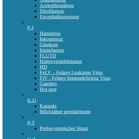
Aortenthrombose
Dirofilariose
Encephalitozoonose
F-J
Harnsteine
Inkontinenz
Glaukom
Irismelanom
FLUTD
Harnwegsinfektionen
HD
FeLV – Felines Leukämie Virus
FIV - Felines Immundefizienz Virus
Giardien
Hot spot
K-O
Katarakt
Milchzähne persistierende
P-T
Portosystemischer Shunt