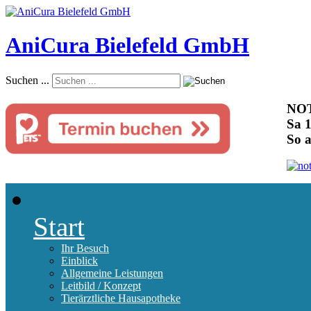
AniCura Bielefeld GmbH
Suchen ...
NOT
Sa 1
So 
Start
Ihr Besuch
Einblick
Allgemeine Leistungen
Leitbild / Konzept
Tierärztliche Hausapotheke