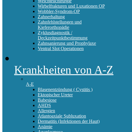
Weichteilchirurgie
Wirbelfrakturen und Luxationen OP
Wobbler-Syndrom-OP
Zahnerhaltung
Zahnfehlstellungen und
Kieferorthopädie
Zyklusdiagnostik /
Deckzeitpunktbestimmung
Zahnsanierung und Prophylaxe
Ventral Slot Operationen
Krankheiten von A-Z
A-E
Blasenentzündung ( Cystitis )
Ektopischer Ureter
Babesiose
AHDS
Allergien
Atlantoaxiale Subluxation
Dermatitis (Infektionen der Haut)
Anämie
Anaplasmose