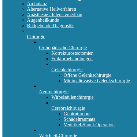
Ambulanz
Alternative Heilverfahren
Anästhesie / Intensivmedizin
Augenheilkunde
Bildgebende Diagnostik
Chirurgie
Orthopädische Chirurgie
Korrekturosteotomien
Frakturbehandlungen
Gelenkchirurgie
Offene Gelenkschirurgie
Minimalinvasive Gelenkschirurgie
Neurochirurgie
Wirbelsäulenchirurgie
Cerebralchirurgie
Gehirntumore
Schädeltraumata
Ventrikel-Shunt-Operation
Weichteil-Chirurgie