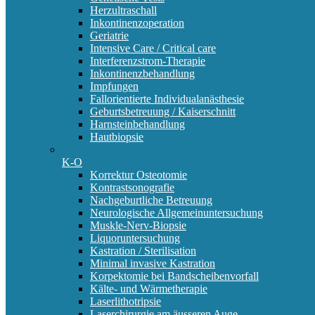
Herzultraschall
Inkontinenzoperation
Geriatrie
Intensive Care / Critical care
Interferenzstrom-Therapie
Inkontinenzbehandlung
Impfungen
Fallorientierte Individualanästhesie
Geburtsbetreuung / Kaiserschnitt
Harnsteinbehandlung
Hautbiopsie
K-O
Korrektur Osteotomie
Kontrastsonografie
Nachgeburtliche Betreuung
Neurologische Allgemeinuntersuchung
Muskle-Nerv-Biopsie
Liquoruntersuchung
Kastration / Sterilisation
Minimal invasive Kastration
Korpektomie bei Bandscheibenvorfall
Kälte- und Wärmetherapie
Laserlithotripsie
Laserchirurgie am äusseren Auge