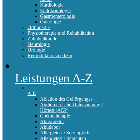
Kardiologie
Endokrinologie
Gastroenterologie
Onkologie
Orthopädie
Physiotherapie und Rehabilitation
Zahnheilkunde
Neurologie
Urologie
Reproduktionsmedizin
Leistungen A-Z
A-E
Ablation des Gehörganges
Audiometrische Untersuchung /
Hörtest (AEP)
Chemotherapie
Akupunktur
Akutlabor
Allergietest / Serologisch
Allergietest / Intracutan