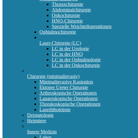
Thoraxchirurgie
Abdominalchirurgie
Onkochirurgie
HNO-Chirurgie
Spezielle Weichteiloperationen
Ophtalmochirurgie
Laser-Chirurgie (LC)
LC in der Urologie
LC in der HNO
LC in der Ophtalmologie
LC in der Onkochirurgie
Chirurgie (minimalinvasiv)
Minimalinvasive Kastration
Ektoper Ureter Chirurgie
Arthroskopische Operationen
Laparoskopische Operationen
Thorakoskopische Operationen
Laserlithotripsie
Dermatologie
Heimtiere
Innere Medizin
Labor