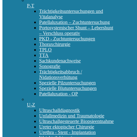
P-T
Trächtigkeitsuntersuchungen und
Vitalanalyse
Patellaluxation – Zuchtuntersuchung
Portosystemischer Shunt – Lebershunt
– Verschluss operativ
PKD - Zuchtuntersuchungen
Thoraxchirurgie
TPLO
TTA
Sachkundenachweise
Sonografie
Trächtigkeitsabbruch /
Nidationsverhütung
Spezielle Pilzuntersuchungen
Spezielle Blutuntersuchungen
Patellaluxation - OP
U-Z
Ultraschalldiagnostik
Unfallmedizin und Traumatologie
Ultraschallgesteuerte Biopsieentnahme
Ureter ektopischer Chirurgie
Urethra - Stent - Implantation