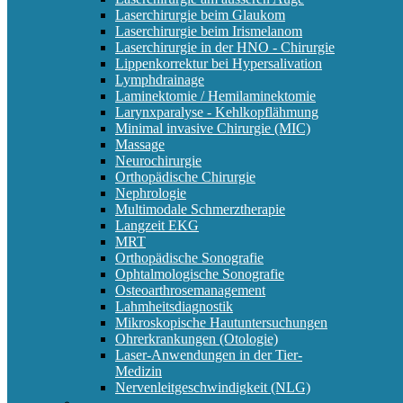
Laserchirurgie beim Glaukom
Laserchirurgie beim Irismelanom
Laserchirurgie in der HNO - Chirurgie
Lippenkorrektur bei Hypersalivation
Lymphdrainage
Laminektomie / Hemilaminektomie
Larynxparalyse - Kehlkopflähmung
Minimal invasive Chirurgie (MIC)
Massage
Neurochirurgie
Orthopädische Chirurgie
Nephrologie
Multimodale Schmerztherapie
Langzeit EKG
MRT
Orthopädische Sonografie
Ophtalmologische Sonografie
Osteoarthrosemanagement
Lahmheitsdiagnostik
Mikroskopische Hautuntersuchungen
Ohrerkrankungen (Otologie)
Laser-Anwendungen in der Tier-
Medizin
Nervenleitgeschwindigkeit (NLG)