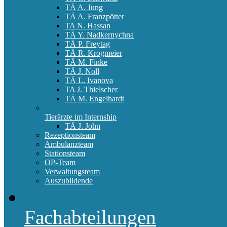
TÄ A. Jung
TÄ A. Franzpötter
TA N. Hassan
TÄ Y. Nadkernychna
TÄ P. Freytag
TÄ R. Krogmeier
TÄ M. Finke
TÄ J. Noll
TÄ L. Ivanova
TA J. Thielscher
TÄ M. Engelhardt
Tierärzte im Internship
TÄ J. John
Rezeptionsteam
Ambulanzteam
Stationsteam
OP-Team
Verwaltungsteam
Auszubildende
Fachabteilungen