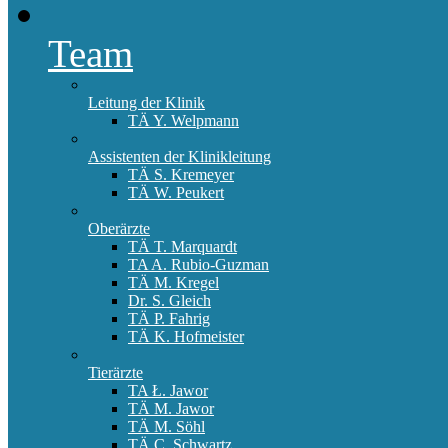
Team
Leitung der Klinik
TÄ Y. Welpmann
Assistenten der Klinikleitung
TÄ S. Kremeyer
TÄ W. Peukert
Oberärzte
TÄ T. Marquardt
TA A. Rubio-Guzman
TÄ M. Kregel
Dr. S. Gleich
TÄ P. Fahrig
TÄ K. Hofmeister
Tierärzte
TA Ł. Jawor
TÄ M. Jawor
TÄ M. Söhl
TÄ C. Schwartz