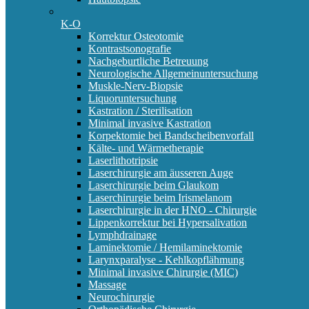
K-O
Korrektur Osteotomie
Kontrastsonografie
Nachgeburtliche Betreuung
Neurologische Allgemeinuntersuchung
Muskle-Nerv-Biopsie
Liquoruntersuchung
Kastration / Sterilisation
Minimal invasive Kastration
Korpektomie bei Bandscheibenvorfall
Kälte- und Wärmetherapie
Laserlithotripsie
Laserchirurgie am äusseren Auge
Laserchirurgie beim Glaukom
Laserchirurgie beim Irismelanom
Laserchirurgie in der HNO - Chirurgie
Lippenkorrektur bei Hypersalivation
Lymphdrainage
Laminektomie / Hemilaminektomie
Larynxparalyse - Kehlkopflähmung
Minimal invasive Chirurgie (MIC)
Massage
Neurochirurgie