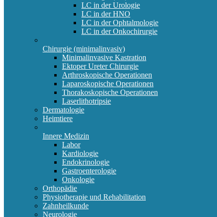
LC in der Urologie
LC in der HNO
LC in der Ophtalmologie
LC in der Onkochirurgie
Chirurgie (minimalinvasiv)
Minimalinvasive Kastration
Ektoper Ureter Chirurgie
Arthroskopische Operationen
Laparoskopische Operationen
Thorakoskopische Operationen
Laserlithotripsie
Dermatologie
Heimtiere
Innere Medizin
Labor
Kardiologie
Endokrinologie
Gastroenterologie
Onkologie
Orthopädie
Physiotherapie und Rehabilitation
Zahnheilkunde
Neurologie