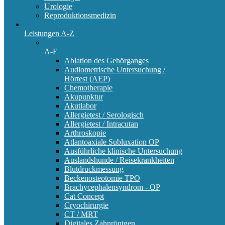
Urologie
Reproduktionsmedizin
Leistungen A-Z
A-E
Ablation des Gehörganges
Audiometrische Untersuchung /
Hörtest (AEP)
Chemotherapie
Akupunktur
Akutlabor
Allergietest / Serologisch
Allergietest / Intracutan
Arthroskopie
Atlantoaxiale Subluxation OP
Ausführliche klinische Untersuchung
Auslandshunde / Reisekrankheiten
Blutdruckmessung
Beckenosteotomie TPO
Brachycephalensyndrom - OP
Cat Concept
Cryochirurgie
CT / MRT
Digitales Zahnröntgen