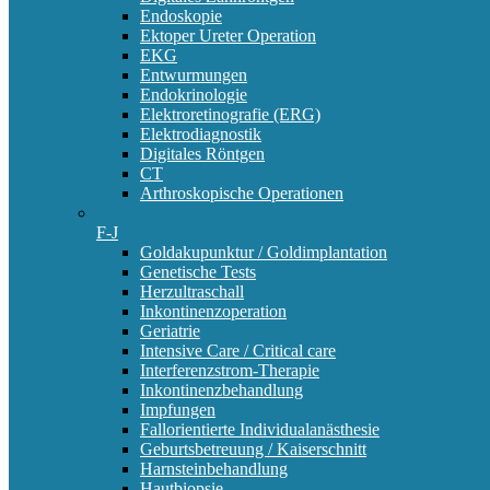
Endoskopie
Ektoper Ureter Operation
EKG
Entwurmungen
Endokrinologie
Elektroretinografie (ERG)
Elektrodiagnostik
Digitales Röntgen
CT
Arthroskopische Operationen
F-J
Goldakupunktur / Goldimplantation
Genetische Tests
Herzultraschall
Inkontinenzoperation
Geriatrie
Intensive Care / Critical care
Interferenzstrom-Therapie
Inkontinenzbehandlung
Impfungen
Fallorientierte Individualanästhesie
Geburtsbetreuung / Kaiserschnitt
Harnsteinbehandlung
Hautbiopsie