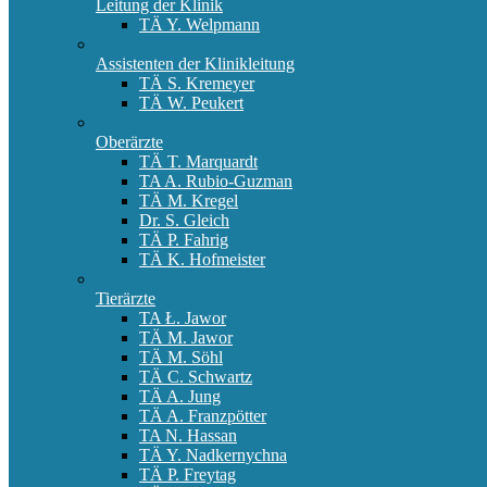
Leitung der Klinik
TÄ Y. Welpmann
Assistenten der Klinikleitung
TÄ S. Kremeyer
TÄ W. Peukert
Oberärzte
TÄ T. Marquardt
TA A. Rubio-Guzman
TÄ M. Kregel
Dr. S. Gleich
TÄ P. Fahrig
TÄ K. Hofmeister
Tierärzte
TA Ł. Jawor
TÄ M. Jawor
TÄ M. Söhl
TÄ C. Schwartz
TÄ A. Jung
TÄ A. Franzpötter
TA N. Hassan
TÄ Y. Nadkernychna
TÄ P. Freytag