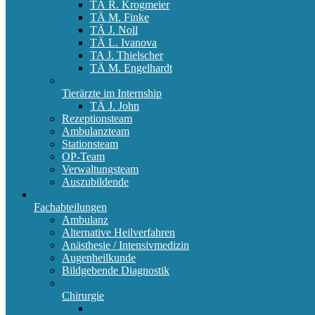
TÄ R. Krogmeier
TÄ M. Finke
TÄ J. Noll
TÄ L. Ivanova
TA J. Thielscher
TÄ M. Engelhardt
Tierärzte im Internship
TÄ J. John
Rezeptionsteam
Ambulanzteam
Stationsteam
OP-Team
Verwaltungsteam
Auszubildende
Fachabteilungen
Ambulanz
Alternative Heilverfahren
Anästhesie / Intensivmedizin
Augenheilkunde
Bildgebende Diagnostik
Chirurgie