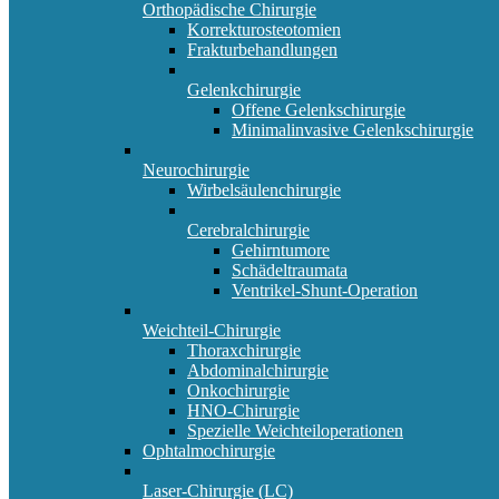
Orthopädische Chirurgie
Korrekturosteotomien
Frakturbehandlungen
Gelenkchirurgie
Offene Gelenkschirurgie
Minimalinvasive Gelenkschirurgie
Neurochirurgie
Wirbelsäulenchirurgie
Cerebralchirurgie
Gehirntumore
Schädeltraumata
Ventrikel-Shunt-Operation
Weichteil-Chirurgie
Thoraxchirurgie
Abdominalchirurgie
Onkochirurgie
HNO-Chirurgie
Spezielle Weichteiloperationen
Ophtalmochirurgie
Laser-Chirurgie (LC)