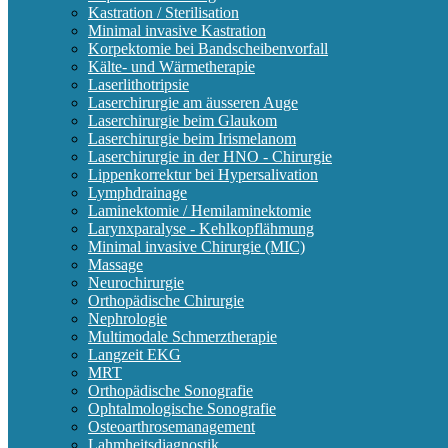
Kastration / Sterilisation
Minimal invasive Kastration
Korpektomie bei Bandscheibenvorfall
Kälte- und Wärmetherapie
Laserlithotripsie
Laserchirurgie am äusseren Auge
Laserchirurgie beim Glaukom
Laserchirurgie beim Irismelanom
Laserchirurgie in der HNO - Chirurgie
Lippenkorrektur bei Hypersalivation
Lymphdrainage
Laminektomie / Hemilaminektomie
Larynxparalyse - Kehlkopflähmung
Minimal invasive Chirurgie (MIC)
Massage
Neurochirurgie
Orthopädische Chirurgie
Nephrologie
Multimodale Schmerztherapie
Langzeit EKG
MRT
Orthopädische Sonografie
Ophtalmologische Sonografie
Osteoarthrosemanagement
Lahmheitsdiagnostik