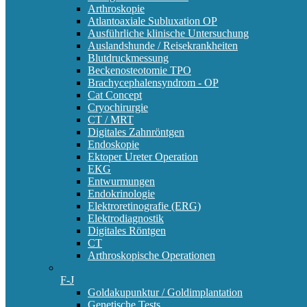
Arthroskopie
Atlantoaxiale Subluxation OP
Ausführliche klinische Untersuchung
Auslandshunde / Reisekrankheiten
Blutdruckmessung
Beckenosteotomie TPO
Brachycephalensyndrom - OP
Cat Concept
Cryochirurgie
CT / MRT
Digitales Zahnröntgen
Endoskopie
Ektoper Ureter Operation
EKG
Entwurmungen
Endokrinologie
Elektroretinografie (ERG)
Elektrodiagnostik
Digitales Röntgen
CT
Arthroskopische Operationen
F-J
Goldakupunktur / Goldimplantation
Genetische Tests