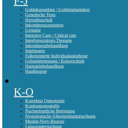
F-J
Goldakupunktur / Goldimplantation
Genetische Tests
Herzultraschall
Inkontinenzoperation
Geriatrie
Intensive Care / Critical care
Interferenzstrom-Therapie
Inkontinenzbehandlung
Impfungen
Fallorientierte Individualanästhesie
Geburtsbetreuung / Kaiserschnitt
Harnsteinbehandlung
Hautbiopsie
K-O
Korrektur Osteotomie
Kontrastsonografie
Nachgeburtliche Betreuung
Neurologische Allgemeinuntersuchung
Muskle-Nerv-Biopsie
Liquoruntersuchung