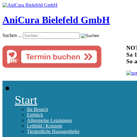
AniCura Bielefeld GmbH
Suchen ...
NOT
Sa 1
So 
Start
Ihr Besuch
Einblick
Allgemeine Leistungen
Leitbild / Konzept
Tierärztliche Hausapotheke