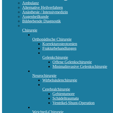
Ambulanz
Alternative Heilverfahren
Anästhesie / Intensivmedizin
Augenheilkunde
Bildgebende Diagnostik
Chirurgie
Orthopädische Chirurgie
Korrekturosteotomien
Frakturbehandlungen
Gelenkchirurgie
Offene Gelenkschirurgie
Minimalinvasive Gelenkschirurgie
Neurochirurgie
Wirbelsäulenchirurgie
Cerebralchirurgie
Gehirntumore
Schädeltraumata
Ventrikel-Shunt-Operation
Weichteil-Chirurgie