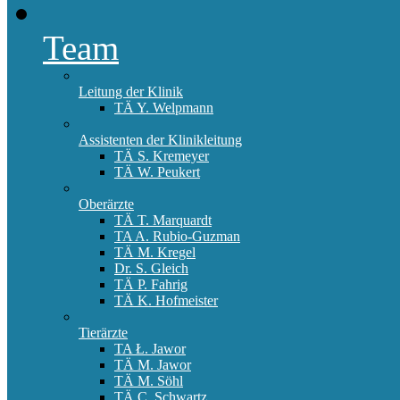
Team
Leitung der Klinik
TÄ Y. Welpmann
Assistenten der Klinikleitung
TÄ S. Kremeyer
TÄ W. Peukert
Oberärzte
TÄ T. Marquardt
TA A. Rubio-Guzman
TÄ M. Kregel
Dr. S. Gleich
TÄ P. Fahrig
TÄ K. Hofmeister
Tierärzte
TA Ł. Jawor
TÄ M. Jawor
TÄ M. Söhl
TÄ C. Schwartz