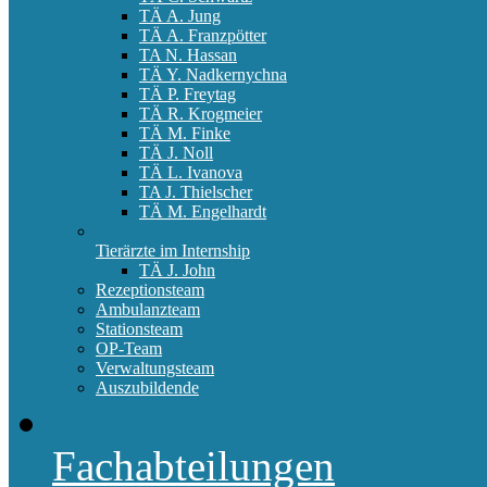
TÄ A. Jung
TÄ A. Franzpötter
TA N. Hassan
TÄ Y. Nadkernychna
TÄ P. Freytag
TÄ R. Krogmeier
TÄ M. Finke
TÄ J. Noll
TÄ L. Ivanova
TA J. Thielscher
TÄ M. Engelhardt
Tierärzte im Internship
TÄ J. John
Rezeptionsteam
Ambulanzteam
Stationsteam
OP-Team
Verwaltungsteam
Auszubildende
Fachabteilungen