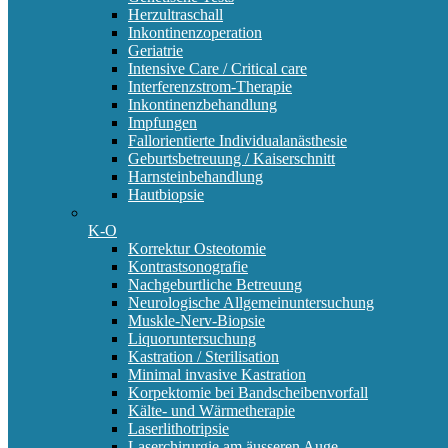
Herzultraschall
Inkontinenzoperation
Geriatrie
Intensive Care / Critical care
Interferenzstrom-Therapie
Inkontinenzbehandlung
Impfungen
Fallorientierte Individualanästhesie
Geburtsbetreuung / Kaiserschnitt
Harnsteinbehandlung
Hautbiopsie
K-O
Korrektur Osteotomie
Kontrastsonografie
Nachgeburtliche Betreuung
Neurologische Allgemeinuntersuchung
Muskle-Nerv-Biopsie
Liquoruntersuchung
Kastration / Sterilisation
Minimal invasive Kastration
Korpektomie bei Bandscheibenvorfall
Kälte- und Wärmetherapie
Laserlithotripsie
Laserchirurgie am äusseren Auge