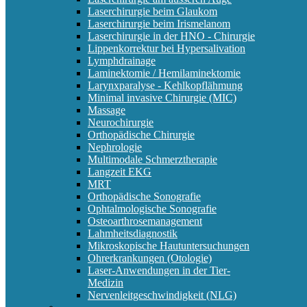
Laserchirurgie beim Glaukom
Laserchirurgie beim Irismelanom
Laserchirurgie in der HNO - Chirurgie
Lippenkorrektur bei Hypersalivation
Lymphdrainage
Laminektomie / Hemilaminektomie
Larynxparalyse - Kehlkopflähmung
Minimal invasive Chirurgie (MIC)
Massage
Neurochirurgie
Orthopädische Chirurgie
Nephrologie
Multimodale Schmerztherapie
Langzeit EKG
MRT
Orthopädische Sonografie
Ophtalmologische Sonografie
Osteoarthrosemanagement
Lahmheitsdiagnostik
Mikroskopische Hautuntersuchungen
Ohrerkrankungen (Otologie)
Laser-Anwendungen in der Tier-
Medizin
Nervenleitgeschwindigkeit (NLG)