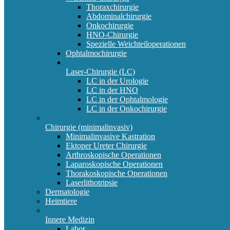
Thoraxchirurgie
Abdominalchirurgie
Onkochirurgie
HNO-Chirurgie
Spezielle Weichteiloperationen
Ophtalmochirurgie
Laser-Chirurgie (LC)
LC in der Urologie
LC in der HNO
LC in der Ophtalmologie
LC in der Onkochirurgie
Chirurgie (minimalinvasiv)
Minimalinvasive Kastration
Ektoper Ureter Chirurgie
Arthroskopische Operationen
Laparoskopische Operationen
Thorakoskopische Operationen
Laserlithotripsie
Dermatologie
Heimtiere
Innere Medizin
Labor