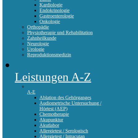
Kardiologie
Endokrinologie
Gastroenterologie
Onkologie
Orthopädie
Physiotherapie und Rehabilitation
Zahnheilkunde
Neurologie
Urologie
Reproduktionsmedizin
Leistungen A-Z
A-E
Ablation des Gehörganges
Audiometrische Untersuchung /
Hörtest (AEP)
Chemotherapie
Akupunktur
Akutlabor
Allergietest / Serologisch
Allergietest / Intracutan