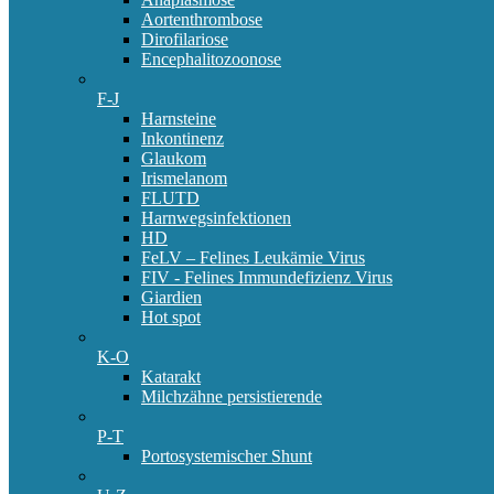
Aortenthrombose
Dirofilariose
Encephalitozoonose
F-J
Harnsteine
Inkontinenz
Glaukom
Irismelanom
FLUTD
Harnwegsinfektionen
HD
FeLV – Felines Leukämie Virus
FIV - Felines Immundefizienz Virus
Giardien
Hot spot
K-O
Katarakt
Milchzähne persistierende
P-T
Portosystemischer Shunt