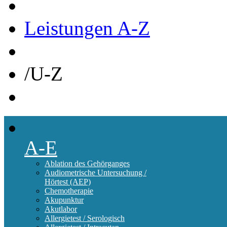
Leistungen A-Z
/
U-Z
A-E
Ablation des Gehörganges
Audiometrische Untersuchung /
Hörtest (AEP)
Chemotherapie
Akupunktur
Akutlabor
Allergietest / Serologisch