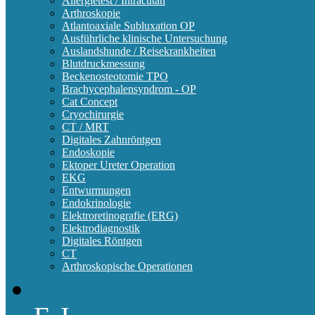
Allergietest / Intracutan
Arthroskopie
Atlantoaxiale Subluxation OP
Ausführliche klinische Untersuchung
Auslandshunde / Reisekrankheiten
Blutdruckmessung
Beckenosteotomie TPO
Brachycephalensyndrom - OP
Cat Concept
Cryochirurgie
CT / MRT
Digitales Zahnröntgen
Endoskopie
Ektoper Ureter Operation
EKG
Entwurmungen
Endokrinologie
Elektroretinografie (ERG)
Elektrodiagnostik
Digitales Röntgen
CT
Arthroskopische Operationen