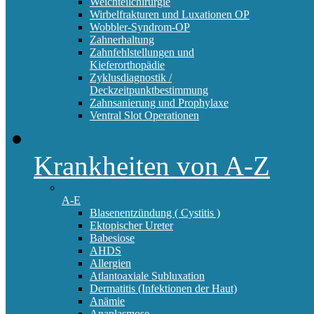
Weichteilchirurgie
Wirbelfrakturen und Luxationen OP
Wobbler-Syndrom-OP
Zahnerhaltung
Zahnfehlstellungen und
Kieferorthopädie
Zyklusdiagnostik /
Deckzeitpunktbestimmung
Zahnsanierung und Prophylaxe
Ventral Slot Operationen
Krankheiten von A-Z
A-E
Blasenentzündung ( Cystitis )
Ektopischer Ureter
Babesiose
AHDS
Allergien
Atlantoaxiale Subluxation
Dermatitis (Infektionen der Haut)
Anämie
Anaplasmose