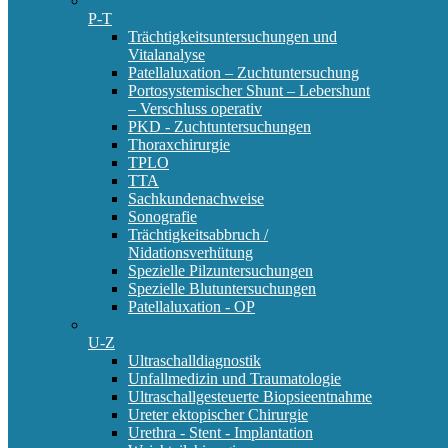
P-T
Trächtigkeitsuntersuchungen und
Vitalanalyse
Patellaluxation – Zuchtuntersuchung
Portosystemischer Shunt – Lebershunt
– Verschluss operativ
PKD - Zuchtuntersuchungen
Thoraxchirurgie
TPLO
TTA
Sachkundenachweise
Sonografie
Trächtigkeitsabbruch /
Nidationsverhütung
Spezielle Pilzuntersuchungen
Spezielle Blutuntersuchungen
Patellaluxation - OP
U-Z
Ultraschalldiagnostik
Unfallmedizin und Traumatologie
Ultraschallgesteuerte Biopsieentnahme
Ureter ektopischer Chirurgie
Urethra - Stent - Implantation