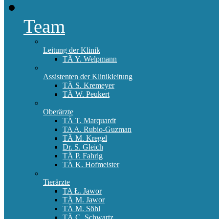
Team
Leitung der Klinik
TÄ Y. Welpmann
Assistenten der Klinikleitung
TÄ S. Kremeyer
TÄ W. Peukert
Oberärzte
TÄ T. Marquardt
TA A. Rubio-Guzman
TÄ M. Kregel
Dr. S. Gleich
TÄ P. Fahrig
TÄ K. Hofmeister
Tierärzte
TA Ł. Jawor
TÄ M. Jawor
TÄ M. Söhl
TÄ C. Schwartz