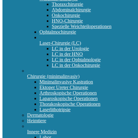
Thoraxchirurgie
Abdominalchirurgie
Onkochirurgie
HNO-Chirurgie
Spezielle Weichteiloperationen
Ophtalmochirurgie
Laser-Chirurgie (LC)
LC in der Urologie
LC in der HNO
LC in der Ophtalmologie
LC in der Onkochirurgie
Chirurgie (minimalinvasiv)
Minimalinvasive Kastration
Ektoper Ureter Chirurgie
Arthroskopische Operationen
Laparoskopische Operationen
Thorakoskopische Operationen
Laserlithotripsie
Dermatologie
Heimtiere
Innere Medizin
Labor