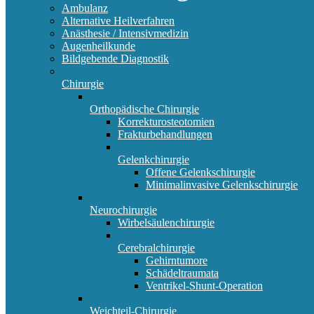
Ambulanz
Alternative Heilverfahren
Anästhesie / Intensivmedizin
Augenheilkunde
Bildgebende Diagnostik
Chirurgie
Orthopädische Chirurgie
Korrekturosteotomien
Frakturbehandlungen
Gelenkchirurgie
Offene Gelenkschirurgie
Minimalinvasive Gelenkschirurgie
Neurochirurgie
Wirbelsäulenchirurgie
Cerebralchirurgie
Gehirntumore
Schädeltraumata
Ventrikel-Shunt-Operation
Weichteil-Chirurgie