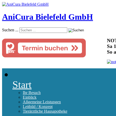
AniCura Bielefeld GmbH
Suchen ...
NOT
Sa 1
So 
Start
Ihr Besuch
Einblick
Allgemeine Leistungen
Leitbild / Konzept
Tierärztliche Hausapotheke