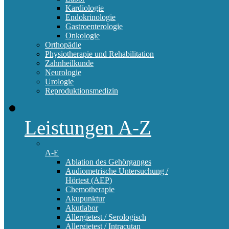
Kardiologie
Endokrinologie
Gastroenterologie
Onkologie
Orthopädie
Physiotherapie und Rehabilitation
Zahnheilkunde
Neurologie
Urologie
Reproduktionsmedizin
Leistungen A-Z
A-E
Ablation des Gehörganges
Audiometrische Untersuchung /
Hörtest (AEP)
Chemotherapie
Akupunktur
Akutlabor
Allergietest / Serologisch
Allergietest / Intracutan