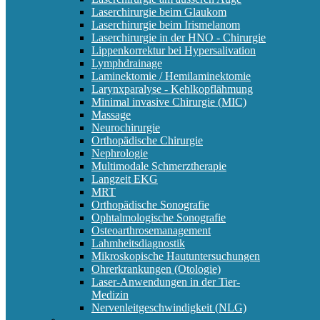
Laserchirurgie beim Glaukom
Laserchirurgie beim Irismelanom
Laserchirurgie in der HNO - Chirurgie
Lippenkorrektur bei Hypersalivation
Lymphdrainage
Laminektomie / Hemilaminektomie
Larynxparalyse - Kehlkopflähmung
Minimal invasive Chirurgie (MIC)
Massage
Neurochirurgie
Orthopädische Chirurgie
Nephrologie
Multimodale Schmerztherapie
Langzeit EKG
MRT
Orthopädische Sonografie
Ophtalmologische Sonografie
Osteoarthrosemanagement
Lahmheitsdiagnostik
Mikroskopische Hautuntersuchungen
Ohrerkrankungen (Otologie)
Laser-Anwendungen in der Tier-
Medizin
Nervenleitgeschwindigkeit (NLG)