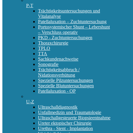
P-T
Trächtigkeitsuntersuchungen und
Vitalanalyse
Patellaluxation – Zuchtuntersuchung
Portosystemischer Shunt – Lebershunt
– Verschluss operativ
PKD - Zuchtuntersuchungen
Thoraxchirurgie
TPLO
TTA
Sachkundenachweise
Sonografie
Trächtigkeitsabbruch /
Nidationsverhütung
Spezielle Pilzuntersuchungen
Spezielle Blutuntersuchungen
Patellaluxation - OP
U-Z
Ultraschalldiagnostik
Unfallmedizin und Traumatologie
Ultraschallgesteuerte Biopsieentnahme
Ureter ektopischer Chirurgie
Urethra - Stent - Implantation