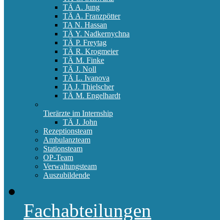
TÄ A. Jung
TÄ A. Franzpötter
TA N. Hassan
TÄ Y. Nadkernychna
TÄ P. Freytag
TÄ R. Krogmeier
TÄ M. Finke
TÄ J. Noll
TÄ L. Ivanova
TA J. Thielscher
TÄ M. Engelhardt
Tierärzte im Internship
TÄ J. John
Rezeptionsteam
Ambulanzteam
Stationsteam
OP-Team
Verwaltungsteam
Auszubildende
Fachabteilungen