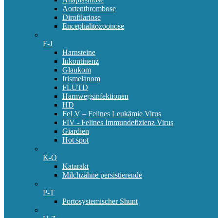
Aortenthrombose
Dirofilariose
Encephalitozoonose
F-J
Harnsteine
Inkontinenz
Glaukom
Irismelanom
FLUTD
Harnwegsinfektionen
HD
FeLV – Felines Leukämie Virus
FIV - Felines Immundefizienz Virus
Giardien
Hot spot
K-O
Katarakt
Milchzähne persistierende
P-T
Portosystemischer Shunt