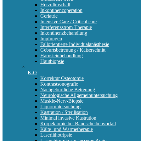
Herzultraschall
Inkontinenzoperation
Geriatrie
Intensive Care / Critical care
Interferenzstrom-Therapie
Inkontinenzbehandlung
Impfungen
Fallorientierte Individualanästhesie
Geburtsbetreuung / Kaiserschnitt
Harnsteinbehandlung
Hautbiopsie
K-O
Korrektur Osteotomie
Kontrastsonografie
Nachgeburtliche Betreuung
Neurologische Allgemeinuntersuchung
Muskle-Nerv-Biopsie
Liquoruntersuchung
Kastration / Sterilisation
Minimal invasive Kastration
Korpektomie bei Bandscheibenvorfall
Kälte- und Wärmetherapie
Laserlithotripsie
Laserchirurgie am äusseren Auge