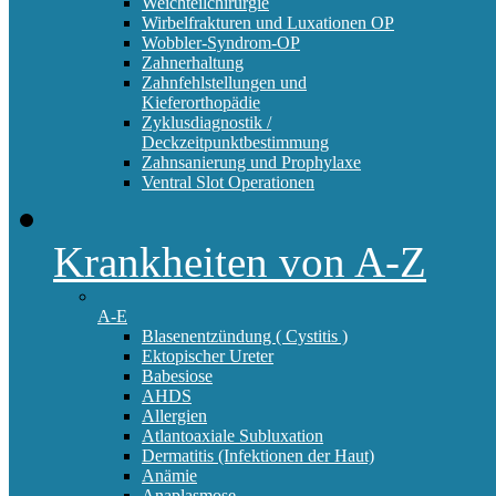
Weichteilchirurgie
Wirbelfrakturen und Luxationen OP
Wobbler-Syndrom-OP
Zahnerhaltung
Zahnfehlstellungen und
Kieferorthopädie
Zyklusdiagnostik /
Deckzeitpunktbestimmung
Zahnsanierung und Prophylaxe
Ventral Slot Operationen
Krankheiten von A-Z
A-E
Blasenentzündung ( Cystitis )
Ektopischer Ureter
Babesiose
AHDS
Allergien
Atlantoaxiale Subluxation
Dermatitis (Infektionen der Haut)
Anämie
Anaplasmose