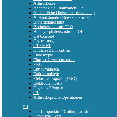
Arthroskopie
Atlantoaxiale Subluxation OP
Ausführliche klinische Untersuchung
Auslandshunde / Reisekrankheiten
Blutdruckmessung
Beckenosteotomie TPO
Brachycephalensyndrom - OP
Cat Concept
Cryochirurgie
CT / MRT
Digitales Zahnröntgen
Endoskopie
Ektoper Ureter Operation
EKG
Entwurmungen
Endokrinologie
Elektroretinografie (ERG)
Elektrodiagnostik
Digitales Röntgen
CT
Arthroskopische Operationen
F-J
Goldakupunktur / Goldimplantation
Genetische Tests