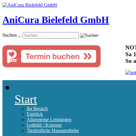
AniCura Bielefeld GmbH
Suchen ...
NOT
Sa 1
So 
Start
Ihr Besuch
Einblick
Allgemeine Leistungen
Leitbild / Konzept
Tierärztliche Hausapotheke