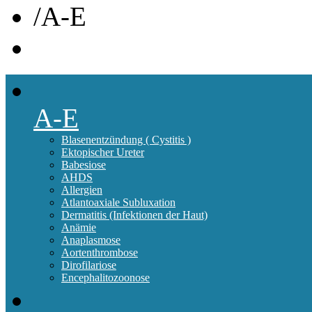
/
A-E
A-E
Blasenentzündung ( Cystitis )
Ektopischer Ureter
Babesiose
AHDS
Allergien
Atlantoaxiale Subluxation
Dermatitis (Infektionen der Haut)
Anämie
Anaplasmose
Aortenthrombose
Dirofilariose
Encephalitozoonose