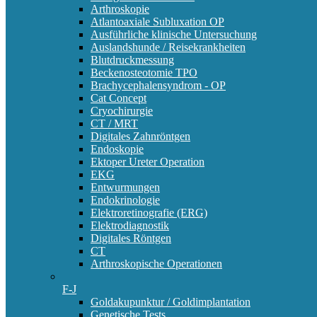
Arthroskopie
Atlantoaxiale Subluxation OP
Ausführliche klinische Untersuchung
Auslandshunde / Reisekrankheiten
Blutdruckmessung
Beckenosteotomie TPO
Brachycephalensyndrom - OP
Cat Concept
Cryochirurgie
CT / MRT
Digitales Zahnröntgen
Endoskopie
Ektoper Ureter Operation
EKG
Entwurmungen
Endokrinologie
Elektroretinografie (ERG)
Elektrodiagnostik
Digitales Röntgen
CT
Arthroskopische Operationen
F-J
Goldakupunktur / Goldimplantation
Genetische Tests