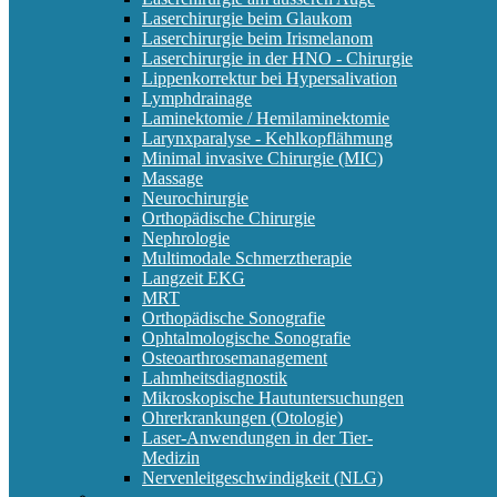
Laserchirurgie beim Glaukom
Laserchirurgie beim Irismelanom
Laserchirurgie in der HNO - Chirurgie
Lippenkorrektur bei Hypersalivation
Lymphdrainage
Laminektomie / Hemilaminektomie
Larynxparalyse - Kehlkopflähmung
Minimal invasive Chirurgie (MIC)
Massage
Neurochirurgie
Orthopädische Chirurgie
Nephrologie
Multimodale Schmerztherapie
Langzeit EKG
MRT
Orthopädische Sonografie
Ophtalmologische Sonografie
Osteoarthrosemanagement
Lahmheitsdiagnostik
Mikroskopische Hautuntersuchungen
Ohrerkrankungen (Otologie)
Laser-Anwendungen in der Tier-
Medizin
Nervenleitgeschwindigkeit (NLG)