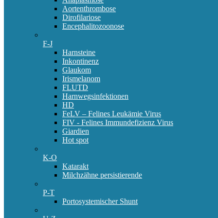
Aortenthrombose
Dirofilariose
Encephalitozoonose
F-J
Harnsteine
Inkontinenz
Glaukom
Irismelanom
FLUTD
Harnwegsinfektionen
HD
FeLV – Felines Leukämie Virus
FIV - Felines Immundefizienz Virus
Giardien
Hot spot
K-O
Katarakt
Milchzähne persistierende
P-T
Portosystemischer Shunt