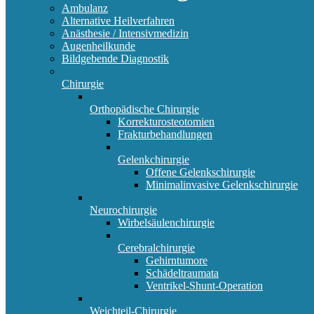
Ambulanz
Alternative Heilverfahren
Anästhesie / Intensivmedizin
Augenheilkunde
Bildgebende Diagnostik
Chirurgie
Orthopädische Chirurgie
Korrekturosteotomien
Frakturbehandlungen
Gelenkchirurgie
Offene Gelenkschirurgie
Minimalinvasive Gelenkschirurgie
Neurochirurgie
Wirbelsäulenchirurgie
Cerebralchirurgie
Gehirntumore
Schädeltraumata
Ventrikel-Shunt-Operation
Weichteil-Chirurgie