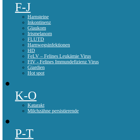
F-J
Harnsteine
Inkontinenz
Glaukom
Irismelanom
FLUTD
Harnwegsinfektionen
HD
FeLV – Felines Leukämie Virus
FIV - Felines Immundefizienz Virus
Giardien
Hot spot
K-O
Katarakt
Milchzähne persistierende
P-T