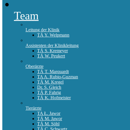
Team
Leitung der Klinik
TÄ Y. Welpmann
Assistenten der Klinikleitung
TÄ S. Kremeyer
TÄ W. Peukert
Oberärzte
TÄ T. Marquardt
TA A. Rubio-Guzman
TÄ M. Kregel
Dr. S. Gleich
TÄ P. Fahrig
TÄ K. Hofmeister
Tierärzte
TA Ł. Jawor
TÄ M. Jawor
TÄ M. Söhl
TÄ C. Schwartz