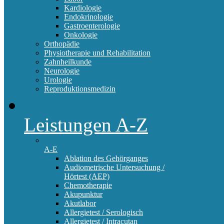
Kardiologie
Endokrinologie
Gastroenterologie
Onkologie
Orthopädie
Physiotherapie und Rehabilitation
Zahnheilkunde
Neurologie
Urologie
Reproduktionsmedizin
Leistungen A-Z
A-E
Ablation des Gehörganges
Audiometrische Untersuchung /
Hörtest (AEP)
Chemotherapie
Akupunktur
Akutlabor
Allergietest / Serologisch
Allergietest / Intracutan