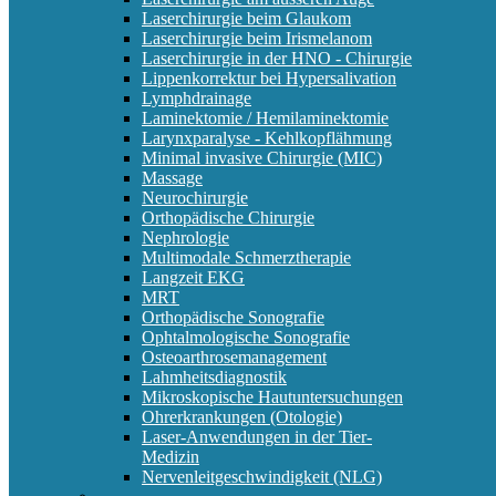
Laserchirurgie beim Glaukom
Laserchirurgie beim Irismelanom
Laserchirurgie in der HNO - Chirurgie
Lippenkorrektur bei Hypersalivation
Lymphdrainage
Laminektomie / Hemilaminektomie
Larynxparalyse - Kehlkopflähmung
Minimal invasive Chirurgie (MIC)
Massage
Neurochirurgie
Orthopädische Chirurgie
Nephrologie
Multimodale Schmerztherapie
Langzeit EKG
MRT
Orthopädische Sonografie
Ophtalmologische Sonografie
Osteoarthrosemanagement
Lahmheitsdiagnostik
Mikroskopische Hautuntersuchungen
Ohrerkrankungen (Otologie)
Laser-Anwendungen in der Tier-
Medizin
Nervenleitgeschwindigkeit (NLG)