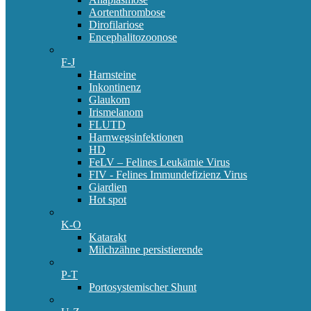
Aortenthrombose
Dirofilariose
Encephalitozoonose
F-J
Harnsteine
Inkontinenz
Glaukom
Irismelanom
FLUTD
Harnwegsinfektionen
HD
FeLV – Felines Leukämie Virus
FIV - Felines Immundefizienz Virus
Giardien
Hot spot
K-O
Katarakt
Milchzähne persistierende
P-T
Portosystemischer Shunt