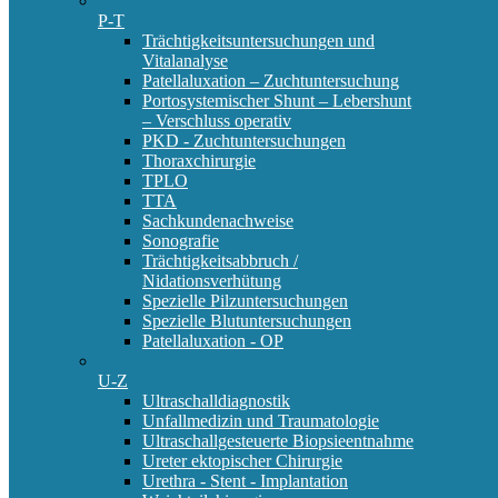
P-T
Trächtigkeitsuntersuchungen und
Vitalanalyse
Patellaluxation – Zuchtuntersuchung
Portosystemischer Shunt – Lebershunt
– Verschluss operativ
PKD - Zuchtuntersuchungen
Thoraxchirurgie
TPLO
TTA
Sachkundenachweise
Sonografie
Trächtigkeitsabbruch /
Nidationsverhütung
Spezielle Pilzuntersuchungen
Spezielle Blutuntersuchungen
Patellaluxation - OP
U-Z
Ultraschalldiagnostik
Unfallmedizin und Traumatologie
Ultraschallgesteuerte Biopsieentnahme
Ureter ektopischer Chirurgie
Urethra - Stent - Implantation