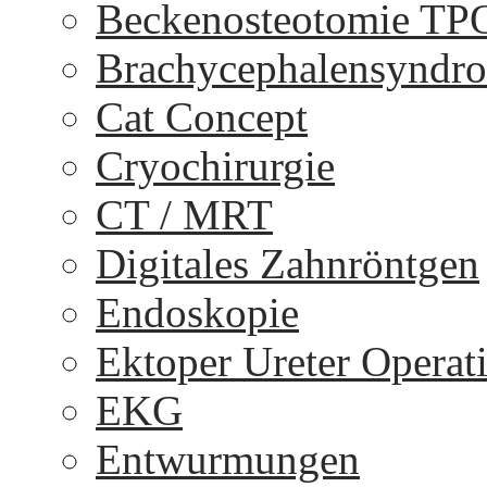
Beckenosteotomie TP
Brachycephalensyndr
Cat Concept
Cryochirurgie
CT / MRT
Digitales Zahnröntgen
Endoskopie
Ektoper Ureter Operat
EKG
Entwurmungen