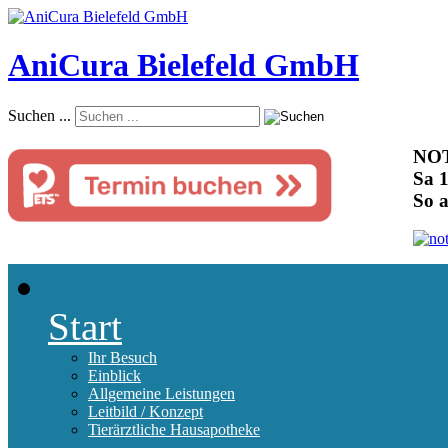
AniCura Bielefeld GmbH
Suchen ...
NOT
Sa 1
So 
Start
Ihr Besuch
Einblick
Allgemeine Leistungen
Leitbild / Konzept
Tierärztliche Hausapotheke