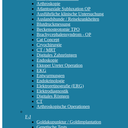
Arthroskopie
Atlantoaxiale Subluxation OP
Ausführliche klinische Untersuchung
Auslandshunde / Reisekrankheiten
Blutdruckmessung
Beckenosteotomie TPO
Brachycephalensyndrom - OP
Cat Concept
Cryochirurgie
CT / MRT
Digitales Zahnröntgen
Endoskopie
Ektoper Ureter Operation
EKG
Entwurmungen
Endokrinologie
Elektroretinografie (ERG)
Elektrodiagnostik
Digitales Röntgen
CT
Arthroskopische Operationen
F-J
Goldakupunktur / Goldimplantation
Genetische Tests