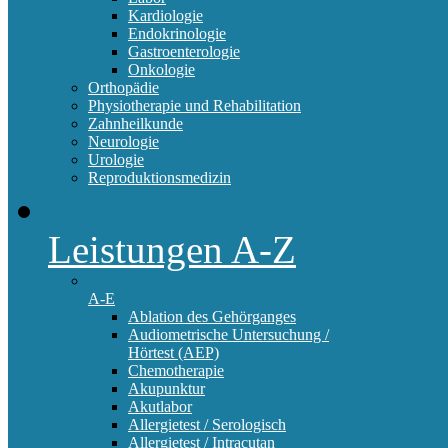
Kardiologie
Endokrinologie
Gastroenterologie
Onkologie
Orthopädie
Physiotherapie und Rehabilitation
Zahnheilkunde
Neurologie
Urologie
Reproduktionsmedizin
Leistungen A-Z
A-E
Ablation des Gehörganges
Audiometrische Untersuchung /
Hörtest (AEP)
Chemotherapie
Akupunktur
Akutlabor
Allergietest / Serologisch
Allergietest / Intracutan