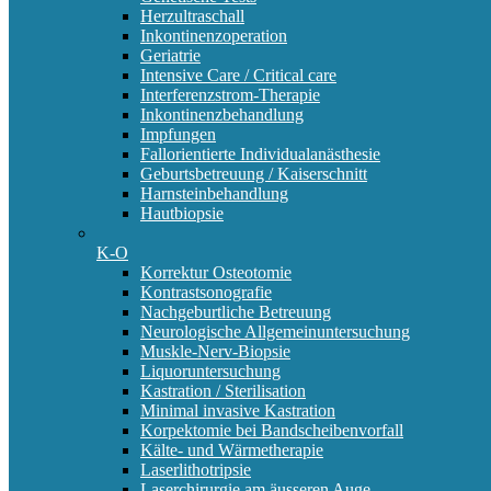
Herzultraschall
Inkontinenzoperation
Geriatrie
Intensive Care / Critical care
Interferenzstrom-Therapie
Inkontinenzbehandlung
Impfungen
Fallorientierte Individualanästhesie
Geburtsbetreuung / Kaiserschnitt
Harnsteinbehandlung
Hautbiopsie
K-O
Korrektur Osteotomie
Kontrastsonografie
Nachgeburtliche Betreuung
Neurologische Allgemeinuntersuchung
Muskle-Nerv-Biopsie
Liquoruntersuchung
Kastration / Sterilisation
Minimal invasive Kastration
Korpektomie bei Bandscheibenvorfall
Kälte- und Wärmetherapie
Laserlithotripsie
Laserchirurgie am äusseren Auge