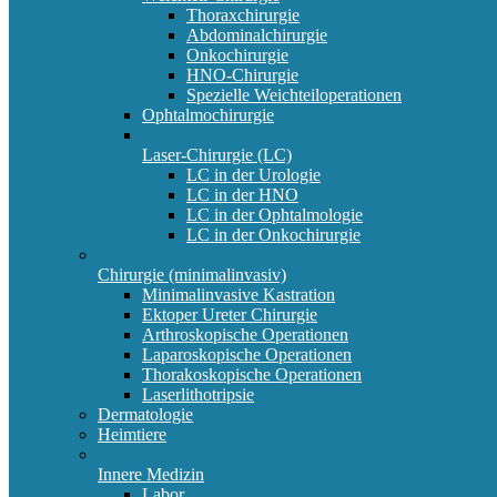
Thoraxchirurgie
Abdominalchirurgie
Onkochirurgie
HNO-Chirurgie
Spezielle Weichteiloperationen
Ophtalmochirurgie
Laser-Chirurgie (LC)
LC in der Urologie
LC in der HNO
LC in der Ophtalmologie
LC in der Onkochirurgie
Chirurgie (minimalinvasiv)
Minimalinvasive Kastration
Ektoper Ureter Chirurgie
Arthroskopische Operationen
Laparoskopische Operationen
Thorakoskopische Operationen
Laserlithotripsie
Dermatologie
Heimtiere
Innere Medizin
Labor