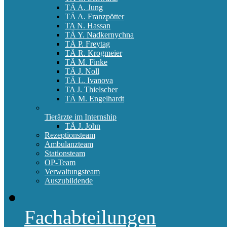
TÄ A. Jung
TÄ A. Franzpötter
TA N. Hassan
TÄ Y. Nadkernychna
TÄ P. Freytag
TÄ R. Krogmeier
TÄ M. Finke
TÄ J. Noll
TÄ L. Ivanova
TA J. Thielscher
TÄ M. Engelhardt
Tierärzte im Internship
TÄ J. John
Rezeptionsteam
Ambulanzteam
Stationsteam
OP-Team
Verwaltungsteam
Auszubildende
Fachabteilungen