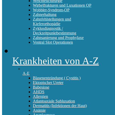
Weichteilchirurgie
Wirbelfrakturen und Luxationen OP
Wobbler-Syndrom-OP
Zahnerhaltung
Zahnfehlstellungen und
Kieferorthopädie
Zyklusdiagnostik /
Deckzeitpunktbestimmung
Zahnsanierung und Prophylaxe
Ventral Slot Operationen
Krankheiten von A-Z
A-E
Blasenentzündung ( Cystitis )
Ektopischer Ureter
Babesiose
AHDS
Allergien
Atlantoaxiale Subluxation
Dermatitis (Infektionen der Haut)
Anämie
Anaplasmose