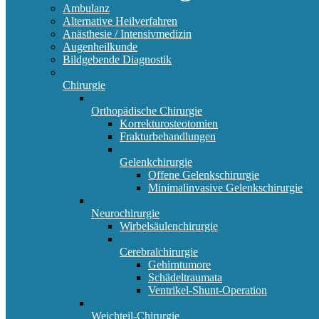
Ambulanz
Alternative Heilverfahren
Anästhesie / Intensivmedizin
Augenheilkunde
Bildgebende Diagnostik
Chirurgie
Orthopädische Chirurgie
Korrekturosteotomien
Frakturbehandlungen
Gelenkchirurgie
Offene Gelenkschirurgie
Minimalinvasive Gelenkschirurgie
Neurochirurgie
Wirbelsäulenchirurgie
Cerebralchirurgie
Gehirntumore
Schädeltraumata
Ventrikel-Shunt-Operation
Weichteil-Chirurgie