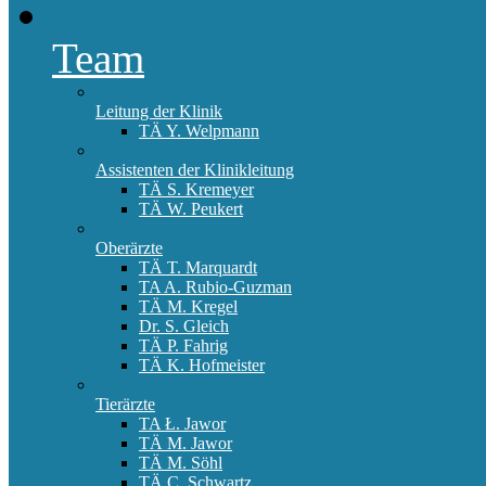
Team
Leitung der Klinik
TÄ Y. Welpmann
Assistenten der Klinikleitung
TÄ S. Kremeyer
TÄ W. Peukert
Oberärzte
TÄ T. Marquardt
TA A. Rubio-Guzman
TÄ M. Kregel
Dr. S. Gleich
TÄ P. Fahrig
TÄ K. Hofmeister
Tierärzte
TA Ł. Jawor
TÄ M. Jawor
TÄ M. Söhl
TÄ C. Schwartz