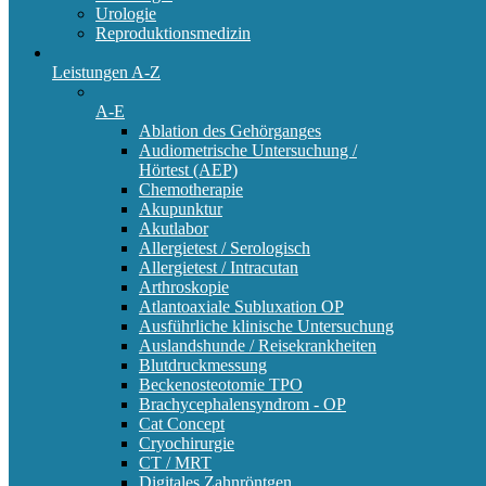
Urologie
Reproduktionsmedizin
Leistungen A-Z
A-E
Ablation des Gehörganges
Audiometrische Untersuchung /
Hörtest (AEP)
Chemotherapie
Akupunktur
Akutlabor
Allergietest / Serologisch
Allergietest / Intracutan
Arthroskopie
Atlantoaxiale Subluxation OP
Ausführliche klinische Untersuchung
Auslandshunde / Reisekrankheiten
Blutdruckmessung
Beckenosteotomie TPO
Brachycephalensyndrom - OP
Cat Concept
Cryochirurgie
CT / MRT
Digitales Zahnröntgen