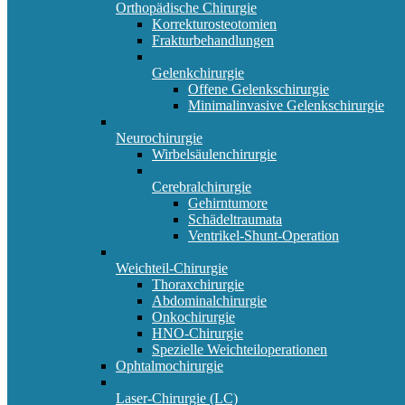
Orthopädische Chirurgie
Korrekturosteotomien
Frakturbehandlungen
Gelenkchirurgie
Offene Gelenkschirurgie
Minimalinvasive Gelenkschirurgie
Neurochirurgie
Wirbelsäulenchirurgie
Cerebralchirurgie
Gehirntumore
Schädeltraumata
Ventrikel-Shunt-Operation
Weichteil-Chirurgie
Thoraxchirurgie
Abdominalchirurgie
Onkochirurgie
HNO-Chirurgie
Spezielle Weichteiloperationen
Ophtalmochirurgie
Laser-Chirurgie (LC)