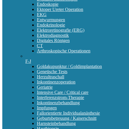
Endoskopie
Ektoper Ureter Operation
EKG
Entwurmungen
Endokrinologie
Elektroretinografie (ERG)
Elektrodiagnostik
Digitales Röntgen
CT
Arthroskopische Operationen
F-J
Goldakupunktur / Goldimplantation
Genetische Tests
Herzultraschall
Inkontinenzoperation
Geriatrie
Intensive Care / Critical care
Interferenzstrom-Therapie
Inkontinenzbehandlung
Impfungen
Fallorientierte Individualanästhesie
Geburtsbetreuung / Kaiserschnitt
Harnsteinbehandlung
Hautbiopsie