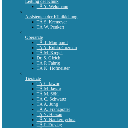
Leitung der Klinik
TÄ Y. Welpmann
Assistenten der Klinikleitung
TÄ S. Kremeyer
TÄ W. Peukert
Oberärzte
TÄ T. Marquardt
TA A. Rubio-Guzman
TÄ M. Kregel
Dr. S. Gleich
TÄ P. Fahrig
TÄ K. Hofmeister
Tierärzte
TA Ł. Jawor
TÄ M. Jawor
TÄ M. Söhl
TÄ C. Schwartz
TÄ A. Jung
TÄ A. Franzpötter
TA N. Hassan
TÄ Y. Nadkernychna
TÄ P. Freytag