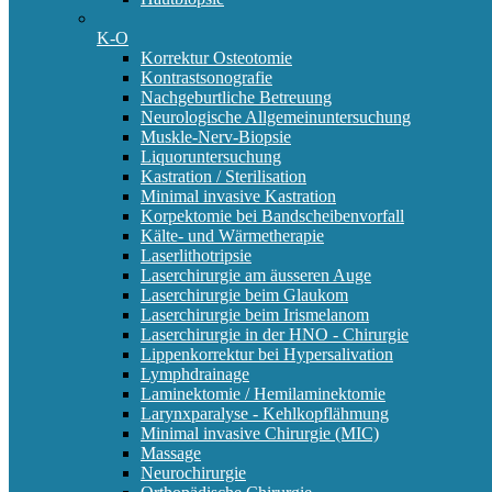
K-O
Korrektur Osteotomie
Kontrastsonografie
Nachgeburtliche Betreuung
Neurologische Allgemeinuntersuchung
Muskle-Nerv-Biopsie
Liquoruntersuchung
Kastration / Sterilisation
Minimal invasive Kastration
Korpektomie bei Bandscheibenvorfall
Kälte- und Wärmetherapie
Laserlithotripsie
Laserchirurgie am äusseren Auge
Laserchirurgie beim Glaukom
Laserchirurgie beim Irismelanom
Laserchirurgie in der HNO - Chirurgie
Lippenkorrektur bei Hypersalivation
Lymphdrainage
Laminektomie / Hemilaminektomie
Larynxparalyse - Kehlkopflähmung
Minimal invasive Chirurgie (MIC)
Massage
Neurochirurgie