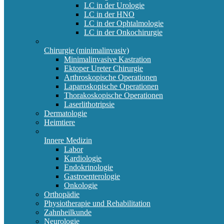
LC in der Urologie
LC in der HNO
LC in der Ophtalmologie
LC in der Onkochirurgie
Chirurgie (minimalinvasiv)
Minimalinvasive Kastration
Ektoper Ureter Chirurgie
Arthroskopische Operationen
Laparoskopische Operationen
Thorakoskopische Operationen
Laserlithotripsie
Dermatologie
Heimtiere
Innere Medizin
Labor
Kardiologie
Endokrinologie
Gastroenterologie
Onkologie
Orthopädie
Physiotherapie und Rehabilitation
Zahnheilkunde
Neurologie