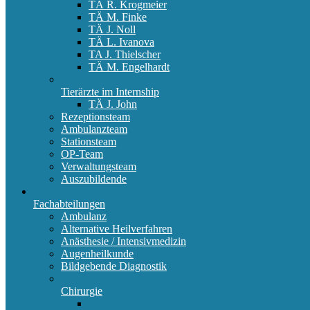
TÄ R. Krogmeier
TÄ M. Finke
TÄ J. Noll
TÄ L. Ivanova
TA J. Thielscher
TÄ M. Engelhardt
Tierärzte im Internship
TÄ J. John
Rezeptionsteam
Ambulanzteam
Stationsteam
OP-Team
Verwaltungsteam
Auszubildende
Fachabteilungen
Ambulanz
Alternative Heilverfahren
Anästhesie / Intensivmedizin
Augenheilkunde
Bildgebende Diagnostik
Chirurgie