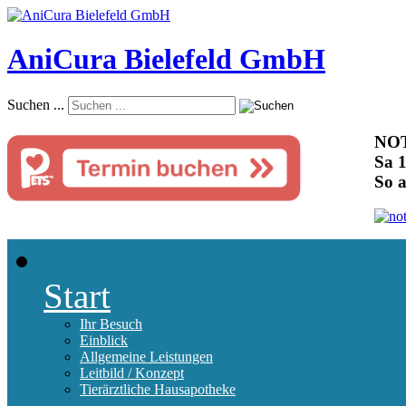
AniCura Bielefeld GmbH
Suchen ...
NOT
Sa 1
So 
Start
Ihr Besuch
Einblick
Allgemeine Leistungen
Leitbild / Konzept
Tierärztliche Hausapotheke