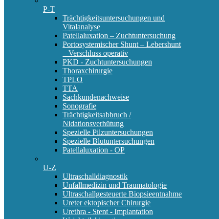
P-T
Trächtigkeitsuntersuchungen und
Vitalanalyse
Patellaluxation – Zuchtuntersuchung
Portosystemischer Shunt – Lebershunt
– Verschluss operativ
PKD - Zuchtuntersuchungen
Thoraxchirurgie
TPLO
TTA
Sachkundenachweise
Sonografie
Trächtigkeitsabbruch /
Nidationsverhütung
Spezielle Pilzuntersuchungen
Spezielle Blutuntersuchungen
Patellaluxation - OP
U-Z
Ultraschalldiagnostik
Unfallmedizin und Traumatologie
Ultraschallgesteuerte Biopsieentnahme
Ureter ektopischer Chirurgie
Urethra - Stent - Implantation