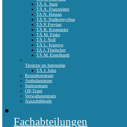
TÄ A. Jung
TÄ A. Franzpötter
TA N. Hassan
TÄ Y. Nadkernychna
TÄ P. Freytag
TÄ R. Krogmeier
TÄ M. Finke
TÄ J. Noll
TÄ L. Ivanova
TA J. Thielscher
TÄ M. Engelhardt
Tierärzte im Internship
TÄ J. John
Rezeptionsteam
Ambulanzteam
Stationsteam
OP-Team
Verwaltungsteam
Auszubildende
Fachabteilungen