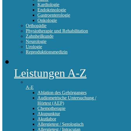
Kardiologie
Endokrinologie
Gastroenterologie
Onkologie
Orthopädie
Physiotherapie und Rehabilitation
Zahnheilkunde
Neurologie
Urologie
Reproduktionsmedizin
Leistungen A-Z
A-E
Ablation des Gehörganges
Audiometrische Untersuchung /
Hörtest (AEP)
Chemotherapie
Akupunktur
Akutlabor
Allergietest / Serologisch
Allergietest / Intracutan