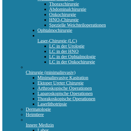
Thoraxchirurgie
Abdominalchirurgie
Onkochirurgie
HNO-Chirurgie
Spezielle Weichteiloperationen
Ophtalmochirurgie
Laser-Chirurgie (LC)
LC in der Urologie
LC in der HNO
LC in der Ophtalmologie
LC in der Onkochirurgie
Chirurgie (minimalinvasiv)
Minimalinvasive Kastration
Ektoper Ureter Chirurgie
Arthroskopische Operationen
Laparoskopische Operationen
Thorakoskopische Operationen
Laserlithotripsie
Dermatologie
Heimtiere
Innere Medizin
Labor