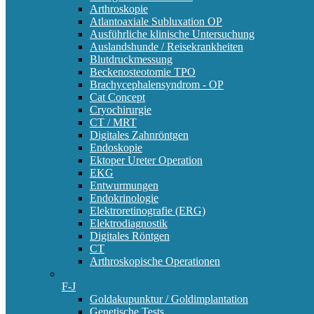
Arthroskopie
Atlantoaxiale Subluxation OP
Ausführliche klinische Untersuchung
Auslandshunde / Reisekrankheiten
Blutdruckmessung
Beckenosteotomie TPO
Brachycephalensyndrom - OP
Cat Concept
Cryochirurgie
CT / MRT
Digitales Zahnröntgen
Endoskopie
Ektoper Ureter Operation
EKG
Entwurmungen
Endokrinologie
Elektroretinografie (ERG)
Elektrodiagnostik
Digitales Röntgen
CT
Arthroskopische Operationen
F-J
Goldakupunktur / Goldimplantation
Genetische Tests