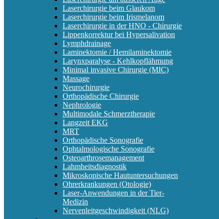
Laserchirurgie beim Glaukom
Laserchirurgie beim Irismelanom
Laserchirurgie in der HNO - Chirurgie
Lippenkorrektur bei Hypersalivation
Lymphdrainage
Laminektomie / Hemilaminektomie
Larynxparalyse - Kehlkopflähmung
Minimal invasive Chirurgie (MIC)
Massage
Neurochirurgie
Orthopädische Chirurgie
Nephrologie
Multimodale Schmerztherapie
Langzeit EKG
MRT
Orthopädische Sonografie
Ophtalmologische Sonografie
Osteoarthrosemanagement
Lahmheitsdiagnostik
Mikroskopische Hautuntersuchungen
Ohrerkrankungen (Otologie)
Laser-Anwendungen in der Tier-
Medizin
Nervenleitgeschwindigkeit (NLG)