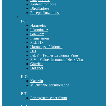
Aortenthrombose
Dirofilariose
Encephalitozoonose
F-J
Harnsteine
Inkontinenz
Glaukom
Irismelanom
FLUTD
Harnwegsinfektionen
HD
FeLV – Felines Leukämie Virus
FIV - Felines Immundefizienz Virus
Giardien
Hot spot
K-O
Katarakt
Milchzähne persistierende
P-T
Portosystemischer Shunt