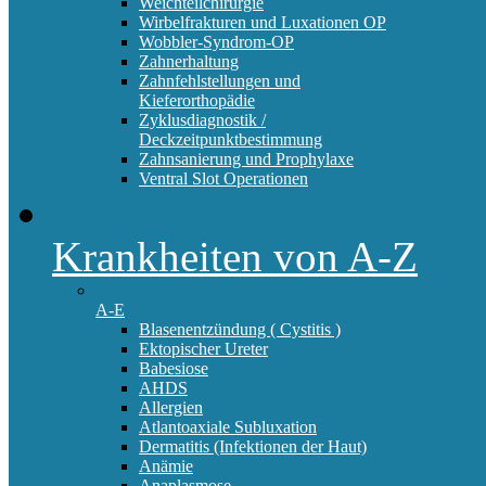
Weichteilchirurgie
Wirbelfrakturen und Luxationen OP
Wobbler-Syndrom-OP
Zahnerhaltung
Zahnfehlstellungen und
Kieferorthopädie
Zyklusdiagnostik /
Deckzeitpunktbestimmung
Zahnsanierung und Prophylaxe
Ventral Slot Operationen
Krankheiten von A-Z
A-E
Blasenentzündung ( Cystitis )
Ektopischer Ureter
Babesiose
AHDS
Allergien
Atlantoaxiale Subluxation
Dermatitis (Infektionen der Haut)
Anämie
Anaplasmose