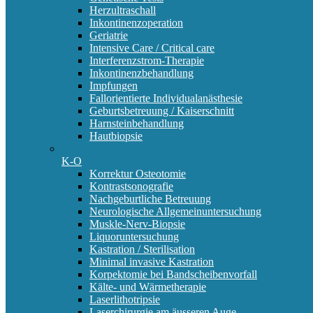
Herzultraschall
Inkontinenzoperation
Geriatrie
Intensive Care / Critical care
Interferenzstrom-Therapie
Inkontinenzbehandlung
Impfungen
Fallorientierte Individualanästhesie
Geburtsbetreuung / Kaiserschnitt
Harnsteinbehandlung
Hautbiopsie
K-O
Korrektur Osteotomie
Kontrastsonografie
Nachgeburtliche Betreuung
Neurologische Allgemeinuntersuchung
Muskle-Nerv-Biopsie
Liquoruntersuchung
Kastration / Sterilisation
Minimal invasive Kastration
Korpektomie bei Bandscheibenvorfall
Kälte- und Wärmetherapie
Laserlithotripsie
Laserchirurgie am äusseren Auge