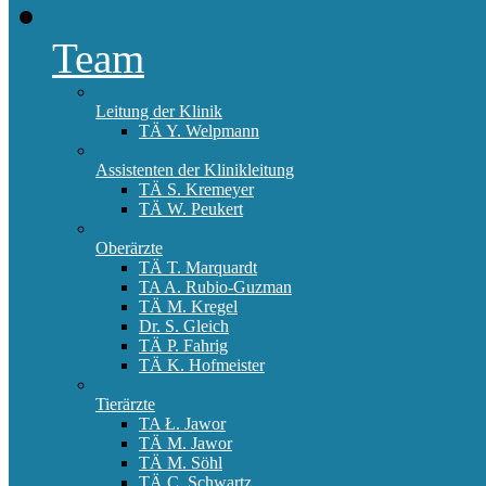
Team
Leitung der Klinik
TÄ Y. Welpmann
Assistenten der Klinikleitung
TÄ S. Kremeyer
TÄ W. Peukert
Oberärzte
TÄ T. Marquardt
TA A. Rubio-Guzman
TÄ M. Kregel
Dr. S. Gleich
TÄ P. Fahrig
TÄ K. Hofmeister
Tierärzte
TA Ł. Jawor
TÄ M. Jawor
TÄ M. Söhl
TÄ C. Schwartz