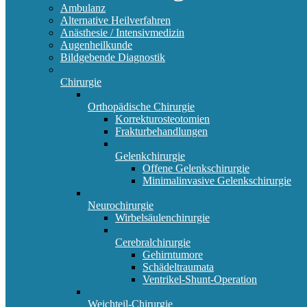
Ambulanz
Alternative Heilverfahren
Anästhesie / Intensivmedizin
Augenheilkunde
Bildgebende Diagnostik
Chirurgie
Orthopädische Chirurgie
Korrekturosteotomien
Frakturbehandlungen
Gelenkchirurgie
Offene Gelenkschirurgie
Minimalinvasive Gelenkschirurgie
Neurochirurgie
Wirbelsäulenchirurgie
Cerebralchirurgie
Gehirntumore
Schädeltraumata
Ventrikel-Shunt-Operation
Weichteil-Chirurgie