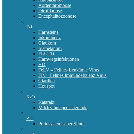
Aortenthrombose
Dirofilariose
Encephalitozoonose
F-J
Harnsteine
Inkontinenz
Glaukom
Irismelanom
FLUTD
Harnwegsinfektionen
HD
FeLV – Felines Leukämie Virus
FIV - Felines Immundefizienz Virus
Giardien
Hot spot
K-O
Katarakt
Milchzähne persistierende
P-T
Portosystemischer Shunt