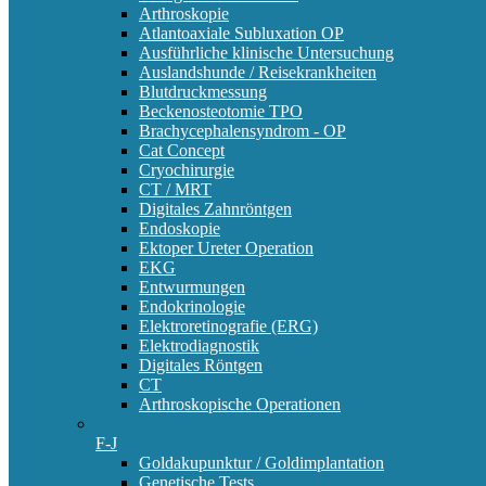
Arthroskopie
Atlantoaxiale Subluxation OP
Ausführliche klinische Untersuchung
Auslandshunde / Reisekrankheiten
Blutdruckmessung
Beckenosteotomie TPO
Brachycephalensyndrom - OP
Cat Concept
Cryochirurgie
CT / MRT
Digitales Zahnröntgen
Endoskopie
Ektoper Ureter Operation
EKG
Entwurmungen
Endokrinologie
Elektroretinografie (ERG)
Elektrodiagnostik
Digitales Röntgen
CT
Arthroskopische Operationen
F-J
Goldakupunktur / Goldimplantation
Genetische Tests