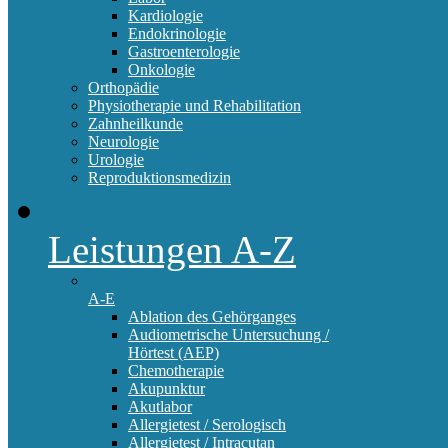
Kardiologie
Endokrinologie
Gastroenterologie
Onkologie
Orthopädie
Physiotherapie und Rehabilitation
Zahnheilkunde
Neurologie
Urologie
Reproduktionsmedizin
Leistungen A-Z
A-E
Ablation des Gehörganges
Audiometrische Untersuchung /
Hörtest (AEP)
Chemotherapie
Akupunktur
Akutlabor
Allergietest / Serologisch
Allergietest / Intracutan