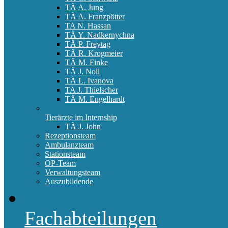
TÄ A. Jung
TÄ A. Franzpötter
TA N. Hassan
TÄ Y. Nadkernychna
TÄ P. Freytag
TÄ R. Krogmeier
TÄ M. Finke
TÄ J. Noll
TÄ L. Ivanova
TA J. Thielscher
TÄ M. Engelhardt
Tierärzte im Internship
TÄ J. John
Rezeptionsteam
Ambulanzteam
Stationsteam
OP-Team
Verwaltungsteam
Auszubildende
Fachabteilungen