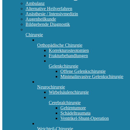
Ambulanz
Alternative Heilverfahren
Anästhesie / Intensivmedizin
Augenheilkunde
Bildgebende Diagnostik
Chirurgie
Orthopädische Chirurgie
Korrekturosteotomien
Frakturbehandlungen
Gelenkchirurgie
Offene Gelenkschirurgie
Minimalinvasive Gelenkschirurgie
Neurochirurgie
Wirbelsäulenchirurgie
Cerebralchirurgie
Gehirntumore
Schädeltraumata
Ventrikel-Shunt-Operation
Weichteil-Chirurgie