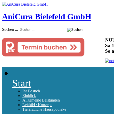
AniCura Bielefeld GmbH
Suchen ...
NOT
Sa 1
So 
Start
Ihr Besuch
Einblick
Allgemeine Leistungen
Leitbild / Konzept
Tierärztliche Hausapotheke