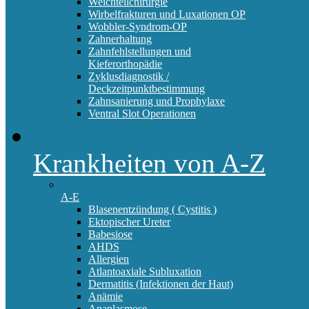
Weichteilchirurgie
Wirbelfrakturen und Luxationen OP
Wobbler-Syndrom-OP
Zahnerhaltung
Zahnfehlstellungen und
Kieferorthopädie
Zyklusdiagnostik /
Deckzeitpunktbestimmung
Zahnsanierung und Prophylaxe
Ventral Slot Operationen
Krankheiten von A-Z
A-E
Blasenentzündung ( Cystitis )
Ektopischer Ureter
Babesiose
AHDS
Allergien
Atlantoaxiale Subluxation
Dermatitis (Infektionen der Haut)
Anämie
Anaplasmose