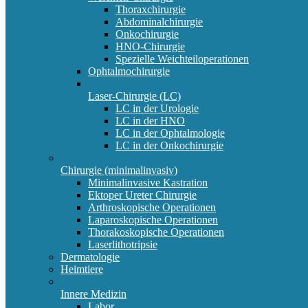
Thoraxchirurgie
Abdominalchirurgie
Onkochirurgie
HNO-Chirurgie
Spezielle Weichteiloperationen
Ophtalmochirurgie
Laser-Chirurgie (LC)
LC in der Urologie
LC in der HNO
LC in der Ophtalmologie
LC in der Onkochirurgie
Chirurgie (minimalinvasiv)
Minimalinvasive Kastration
Ektoper Ureter Chirurgie
Arthroskopische Operationen
Laparoskopische Operationen
Thorakoskopische Operationen
Laserlithotripsie
Dermatologie
Heimtiere
Innere Medizin
Labor