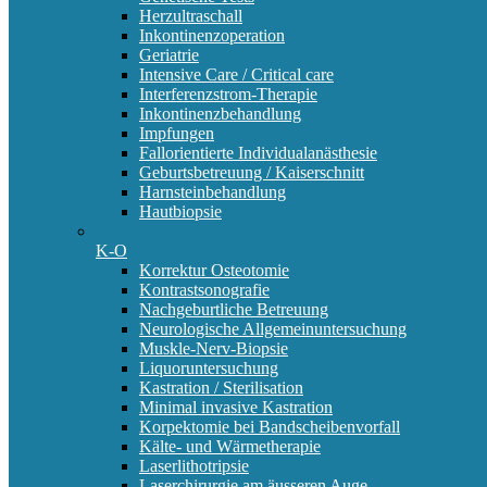
Herzultraschall
Inkontinenzoperation
Geriatrie
Intensive Care / Critical care
Interferenzstrom-Therapie
Inkontinenzbehandlung
Impfungen
Fallorientierte Individualanästhesie
Geburtsbetreuung / Kaiserschnitt
Harnsteinbehandlung
Hautbiopsie
K-O
Korrektur Osteotomie
Kontrastsonografie
Nachgeburtliche Betreuung
Neurologische Allgemeinuntersuchung
Muskle-Nerv-Biopsie
Liquoruntersuchung
Kastration / Sterilisation
Minimal invasive Kastration
Korpektomie bei Bandscheibenvorfall
Kälte- und Wärmetherapie
Laserlithotripsie
Laserchirurgie am äusseren Auge