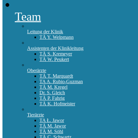
Team
Leitung der Klinik
TÄ Y. Welpmann
Assistenten der Klinikleitung
TÄ S. Kremeyer
TÄ W. Peukert
Oberärzte
TÄ T. Marquardt
TA A. Rubio-Guzman
TÄ M. Kregel
Dr. S. Gleich
TÄ P. Fahrig
TÄ K. Hofmeister
Tierärzte
TA Ł. Jawor
TÄ M. Jawor
TÄ M. Söhl
TÄ C. Schwartz