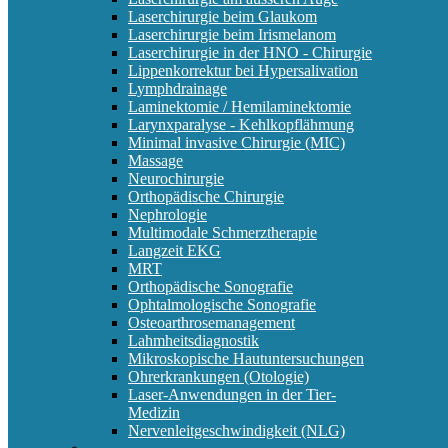
Laserchirurgie beim Glaukom
Laserchirurgie beim Irismelanom
Laserchirurgie in der HNO - Chirurgie
Lippenkorrektur bei Hypersalivation
Lymphdrainage
Laminektomie / Hemilaminektomie
Larynxparalyse - Kehlkopflähmung
Minimal invasive Chirurgie (MIC)
Massage
Neurochirurgie
Orthopädische Chirurgie
Nephrologie
Multimodale Schmerztherapie
Langzeit EKG
MRT
Orthopädische Sonografie
Ophtalmologische Sonografie
Osteoarthrosemanagement
Lahmheitsdiagnostik
Mikroskopische Hautuntersuchungen
Ohrerkrankungen (Otologie)
Laser-Anwendungen in der Tier-
Medizin
Nervenleitgeschwindigkeit (NLG)