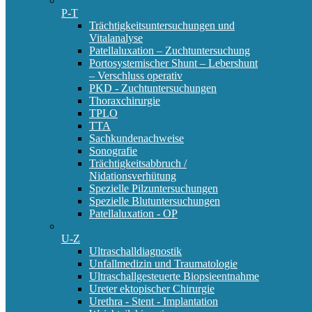
P-T
Trächtigkeitsuntersuchungen und
Vitalanalyse
Patellaluxation – Zuchtuntersuchung
Portosystemischer Shunt – Lebershunt
– Verschluss operativ
PKD - Zuchtuntersuchungen
Thoraxchirurgie
TPLO
TTA
Sachkundenachweise
Sonografie
Trächtigkeitsabbruch /
Nidationsverhütung
Spezielle Pilzuntersuchungen
Spezielle Blutuntersuchungen
Patellaluxation - OP
U-Z
Ultraschalldiagnostik
Unfallmedizin und Traumatologie
Ultraschallgesteuerte Biopsieentnahme
Ureter ektopischer Chirurgie
Urethra - Stent - Implantation