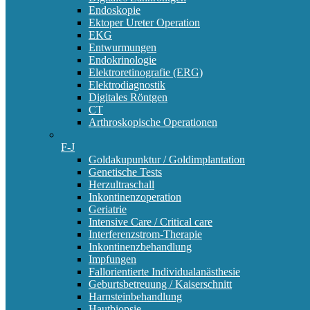
Endoskopie
Ektoper Ureter Operation
EKG
Entwurmungen
Endokrinologie
Elektroretinografie (ERG)
Elektrodiagnostik
Digitales Röntgen
CT
Arthroskopische Operationen
F-J
Goldakupunktur / Goldimplantation
Genetische Tests
Herzultraschall
Inkontinenzoperation
Geriatrie
Intensive Care / Critical care
Interferenzstrom-Therapie
Inkontinenzbehandlung
Impfungen
Fallorientierte Individualanästhesie
Geburtsbetreuung / Kaiserschnitt
Harnsteinbehandlung
Hautbiopsie