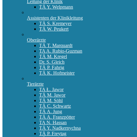
Leitung der Klinik
TÄ Y. Welpmann
Assistenten der Klinikleitung
TÄ S. Kremeyer
TÄ W. Peukert
Oberärzte
TÄ T. Marquardt
TA A. Rubio-Guzman
TÄ M. Kregel
Dr. S. Gleich
TÄ P. Fahrig
TÄ K. Hofmeister
Tierärzte
TA Ł. Jawor
TÄ M. Jawor
TÄ M. Söhl
TÄ C. Schwartz
TÄ A. Jung
TÄ A. Franzpötter
TA N. Hassan
TÄ Y. Nadkernychna
TÄ P. Freytag