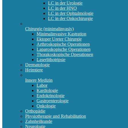
LC in der Urologie
LC in der HNO
LC in der Ophtalmologie
LC in der Onkochirurgie
Chirurgie (minimalinvasiv)
Minimalinvasive Kastration
Ektoper Ureter Chirurgie
Arthroskopische Operationen
Laparoskopische Operationen
Thorakoskopische Operationen
Laserlithotripsie
Dermatologie
Heimtiere
Innere Medizin
Labor
Kardiologie
Endokrinologie
Gastroenterologie
Onkologie
Orthopädie
Physiotherapie und Rehabilitation
Zahnheilkunde
Neurologie