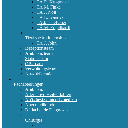
TÄ R. Krogmeier
TÄ M. Finke
TÄ J. Noll
TÄ L. Ivanova
TA J. Thielscher
TÄ M. Engelhardt
Tierärzte im Internship
TÄ J. John
Rezeptionsteam
Ambulanzteam
Stationsteam
OP-Team
Verwaltungsteam
Auszubildende
Fachabteilungen
Ambulanz
Alternative Heilverfahren
Anästhesie / Intensivmedizin
Augenheilkunde
Bildgebende Diagnostik
Chirurgie