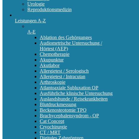
Urologie
Reproduktionsmedizin
Leistungen A-Z
A-E
Ablation des Gehörganges
Audiometrische Untersuchung /
Hörtest (AEP)
Chemotherapie
Akupunktur
Akutlabor
Allergietest / Serologisch
Allergietest / Intracutan
Arthroskopie
Atlantoaxiale Subluxation OP
Ausführliche klinische Untersuchung
Auslandshunde / Reisekrankheiten
Blutdruckmessung
Beckenosteotomie TPO
Brachycephalensyndrom - OP
Cat Concept
Cryochirurgie
CT / MRT
Digitales Zahnröntgen