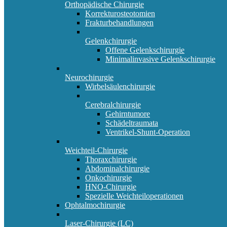
Orthopädische Chirurgie
Korrekturosteotomien
Frakturbehandlungen
Gelenkchirurgie
Offene Gelenkschirurgie
Minimalinvasive Gelenkschirurgie
Neurochirurgie
Wirbelsäulenchirurgie
Cerebralchirurgie
Gehirntumore
Schädeltraumata
Ventrikel-Shunt-Operation
Weichteil-Chirurgie
Thoraxchirurgie
Abdominalchirurgie
Onkochirurgie
HNO-Chirurgie
Spezielle Weichteiloperationen
Ophtalmochirurgie
Laser-Chirurgie (LC)