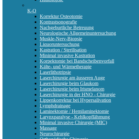
K-O
Korrektur Osteotomie
Kontrastsonografie
Nachgeburtliche Betreuung
Neurologische Allgemeinuntersuchung
Muskle-Nerv-Biopsie
Liquoruntersuchung
Kastration / Sterilisation
Minimal invasive Kastration
Korpektomie bei Bandscheibenvorfall
Kälte- und Wärmetherapie
Laserlithotripsie
Laserchirurgie am äusseren Auge
Laserchirurgie beim Glaukom
Laserchirurgie beim Irismelanom
Laserchirurgie in der HNO - Chirurgie
Lippenkorrektur bei Hypersalivation
Lymphdrainage
Laminektomie / Hemilaminektomie
Larynxparalyse - Kehlkopflähmung
Minimal invasive Chirurgie (MIC)
Massage
Neurochirurgie