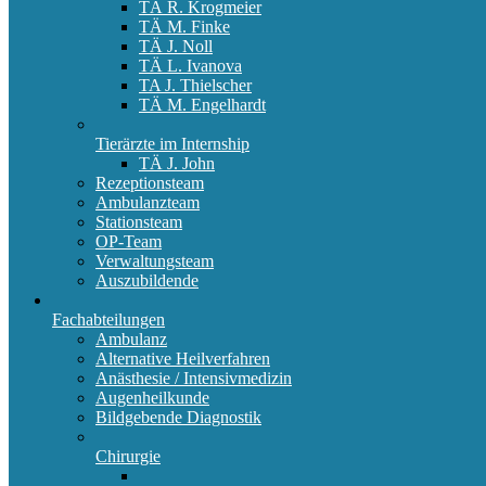
TÄ R. Krogmeier
TÄ M. Finke
TÄ J. Noll
TÄ L. Ivanova
TA J. Thielscher
TÄ M. Engelhardt
Tierärzte im Internship
TÄ J. John
Rezeptionsteam
Ambulanzteam
Stationsteam
OP-Team
Verwaltungsteam
Auszubildende
Fachabteilungen
Ambulanz
Alternative Heilverfahren
Anästhesie / Intensivmedizin
Augenheilkunde
Bildgebende Diagnostik
Chirurgie