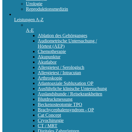
Urologie
Reproduktionsmedizin
Leistungen A-Z
A-E
Ablation des Gehörganges
Audiometrische Untersuchung /
Hörtest (AEP)
Chemotherapie
Akupunktur
Akutlabor
Allergietest / Serologisch
Allergietest / Intracutan
Arthroskopie
Atlantoaxiale Subluxation OP
Ausführliche klinische Untersuchung
Auslandshunde / Reisekrankheiten
Blutdruckmessung
Beckenosteotomie TPO
Brachycephalensyndrom - OP
Cat Concept
Cryochirurgie
CT / MRT
Digitales Zahnröntgen