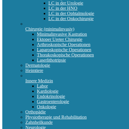
LC in der Urologie
LC in der HNO
LC in der Ophtalmologie
LC in der Onkochirurgie
Chirurgie (minimalinvasiv)
Minimalinvasive Kastration
Ektoper Ureter Chirurgie
Arthroskopische Operationen
Laparoskopische Operationen
Thorakoskopische Operationen
Laserlithotripsie
Dermatologie
Heimtiere
Innere Medizin
Labor
Kardiologie
Endokrinologie
Gastroenterologie
Onkologie
Orthopädie
Physiotherapie und Rehabilitation
Zahnheilkunde
Neurologie