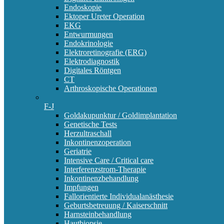
Endoskopie
Ektoper Ureter Operation
EKG
Entwurmungen
Endokrinologie
Elektroretinografie (ERG)
Elektrodiagnostik
Digitales Röntgen
CT
Arthroskopische Operationen
F-J
Goldakupunktur / Goldimplantation
Genetische Tests
Herzultraschall
Inkontinenzoperation
Geriatrie
Intensive Care / Critical care
Interferenzstrom-Therapie
Inkontinenzbehandlung
Impfungen
Fallorientierte Individualanästhesie
Geburtsbetreuung / Kaiserschnitt
Harnsteinbehandlung
Hautbiopsie