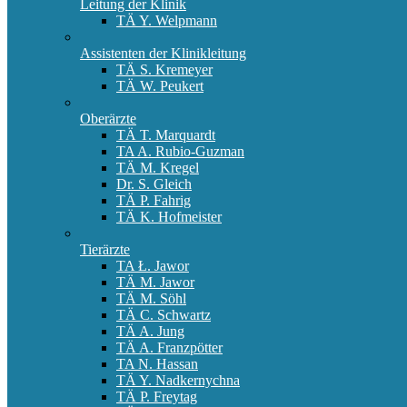
Leitung der Klinik
TÄ Y. Welpmann
Assistenten der Klinikleitung
TÄ S. Kremeyer
TÄ W. Peukert
Oberärzte
TÄ T. Marquardt
TA A. Rubio-Guzman
TÄ M. Kregel
Dr. S. Gleich
TÄ P. Fahrig
TÄ K. Hofmeister
Tierärzte
TA Ł. Jawor
TÄ M. Jawor
TÄ M. Söhl
TÄ C. Schwartz
TÄ A. Jung
TÄ A. Franzpötter
TA N. Hassan
TÄ Y. Nadkernychna
TÄ P. Freytag