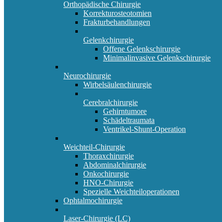
Orthopädische Chirurgie
Korrekturosteotomien
Frakturbehandlungen
Gelenkchirurgie
Offene Gelenkschirurgie
Minimalinvasive Gelenkschirurgie
Neurochirurgie
Wirbelsäulenchirurgie
Cerebralchirurgie
Gehirntumore
Schädeltraumata
Ventrikel-Shunt-Operation
Weichteil-Chirurgie
Thoraxchirurgie
Abdominalchirurgie
Onkochirurgie
HNO-Chirurgie
Spezielle Weichteiloperationen
Ophtalmochirurgie
Laser-Chirurgie (LC)