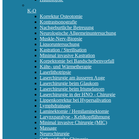
K-O
Korrektur Osteotomie
Kontrastsonografie
Nachgeburtliche Betreuung
Neurologische Allgemeinuntersuchung
Muskle-Nerv-Biopsie
Liquoruntersuchung
Kastration / Sterilisation
Minimal invasive Kastration
Korpektomie bei Bandscheibenvorfall
Kälte- und Wärmetherapie
Laserlithotripsie
Laserchirurgie am äusseren Auge
Laserchirurgie beim Glaukom
Laserchirurgie beim Irismelanom
Laserchirurgie in der HNO - Chirurgie
Lippenkorrektur bei Hypersalivation
Lymphdrainage
Laminektomie / Hemilaminektomie
Larynxparalyse - Kehlkopflähmung
Minimal invasive Chirurgie (MIC)
Massage
Neurochirurgie