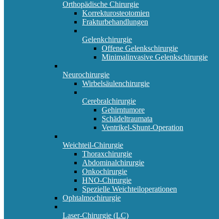
Orthopädische Chirurgie
Korrekturosteotomien
Frakturbehandlungen
Gelenkchirurgie
Offene Gelenkschirurgie
Minimalinvasive Gelenkschirurgie
Neurochirurgie
Wirbelsäulenchirurgie
Cerebralchirurgie
Gehirntumore
Schädeltraumata
Ventrikel-Shunt-Operation
Weichteil-Chirurgie
Thoraxchirurgie
Abdominalchirurgie
Onkochirurgie
HNO-Chirurgie
Spezielle Weichteiloperationen
Ophtalmochirurgie
Laser-Chirurgie (LC)