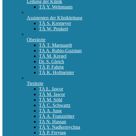
Leitung der Klinik
TÄ Y. Welpmann
Assistenten der Klinikleitung
TÄ S. Kremeyer
TÄ W. Peukert
Oberärzte
TÄ T. Marquardt
TA A. Rubio-Guzman
TÄ M. Kregel
Dr. S. Gleich
TÄ P. Fahrig
TÄ K. Hofmeister
Tierärzte
TA Ł. Jawor
TÄ M. Jawor
TÄ M. Söhl
TÄ C. Schwartz
TÄ A. Jung
TÄ A. Franzpötter
TA N. Hassan
TÄ Y. Nadkernychna
TÄ P. Freytag