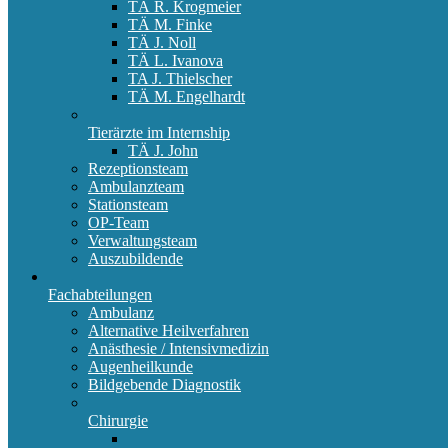
TÄ R. Krogmeier
TÄ M. Finke
TÄ J. Noll
TÄ L. Ivanova
TA J. Thielscher
TÄ M. Engelhardt
Tierärzte im Internship
TÄ J. John
Rezeptionsteam
Ambulanzteam
Stationsteam
OP-Team
Verwaltungsteam
Auszubildende
Fachabteilungen
Ambulanz
Alternative Heilverfahren
Anästhesie / Intensivmedizin
Augenheilkunde
Bildgebende Diagnostik
Chirurgie