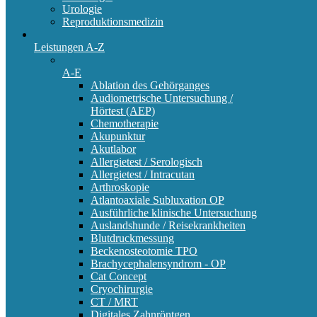
Urologie
Reproduktionsmedizin
Leistungen A-Z
A-E
Ablation des Gehörganges
Audiometrische Untersuchung /
Hörtest (AEP)
Chemotherapie
Akupunktur
Akutlabor
Allergietest / Serologisch
Allergietest / Intracutan
Arthroskopie
Atlantoaxiale Subluxation OP
Ausführliche klinische Untersuchung
Auslandshunde / Reisekrankheiten
Blutdruckmessung
Beckenosteotomie TPO
Brachycephalensyndrom - OP
Cat Concept
Cryochirurgie
CT / MRT
Digitales Zahnröntgen