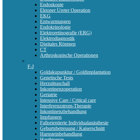
Endoskopie
Ektoper Ureter Operation
EKG
Entwurmungen
Endokrinologie
Elektroretinografie (ERG)
Elektrodiagnostik
Digitales Röntgen
CT
Arthroskopische Operationen
F-J
Goldakupunktur / Goldimplantation
Genetische Tests
Herzultraschall
Inkontinenzoperation
Geriatrie
Intensive Care / Critical care
Interferenzstrom-Therapie
Inkontinenzbehandlung
Impfungen
Fallorientierte Individualanästhesie
Geburtsbetreuung / Kaiserschnitt
Harnsteinbehandlung
Hautbiopsie