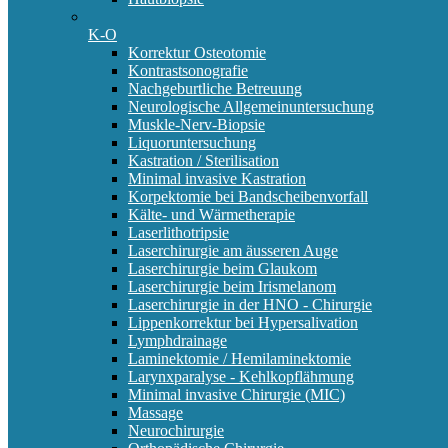
K-O
Korrektur Osteotomie
Kontrastsonografie
Nachgeburtliche Betreuung
Neurologische Allgemeinuntersuchung
Muskle-Nerv-Biopsie
Liquoruntersuchung
Kastration / Sterilisation
Minimal invasive Kastration
Korpektomie bei Bandscheibenvorfall
Kälte- und Wärmetherapie
Laserlithotripsie
Laserchirurgie am äusseren Auge
Laserchirurgie beim Glaukom
Laserchirurgie beim Irismelanom
Laserchirurgie in der HNO - Chirurgie
Lippenkorrektur bei Hypersalivation
Lymphdrainage
Laminektomie / Hemilaminektomie
Larynxparalyse - Kehlkopflähmung
Minimal invasive Chirurgie (MIC)
Massage
Neurochirurgie