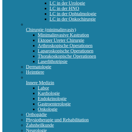
LC in der Urologie
LC in der HNO
LC in der Ophtalmologie
LC in der Onkochirurgie
Chirurgie (minimalinvasiv)
Minimalinvasive Kastration
Ektoper Ureter Chirurgie
Arthroskopische Operationen
Laparoskopische Operationen
Thorakoskopische Operationen
Laserlithotripsie
Dermatologie
Heimtiere
Innere Medizin
Labor
Kardiologie
Endokrinologie
Gastroenterologie
Onkologie
Orthopädie
Physiotherapie und Rehabilitation
Zahnheilkunde
Neurologie