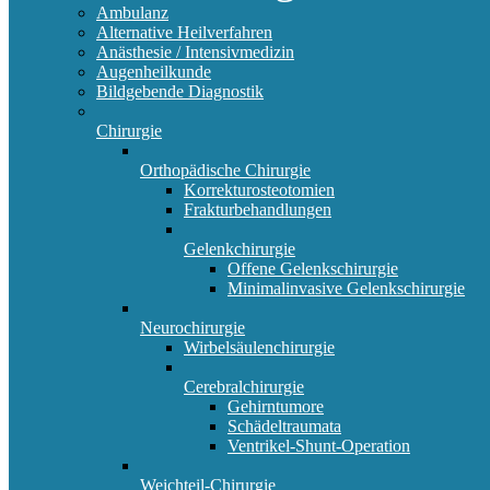
Ambulanz
Alternative Heilverfahren
Anästhesie / Intensivmedizin
Augenheilkunde
Bildgebende Diagnostik
Chirurgie
Orthopädische Chirurgie
Korrekturosteotomien
Frakturbehandlungen
Gelenkchirurgie
Offene Gelenkschirurgie
Minimalinvasive Gelenkschirurgie
Neurochirurgie
Wirbelsäulenchirurgie
Cerebralchirurgie
Gehirntumore
Schädeltraumata
Ventrikel-Shunt-Operation
Weichteil-Chirurgie