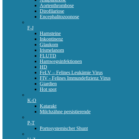
Aortenthrombose
Dirofilariose
Encephalitozoonose
F-J
Harnsteine
Inkontinenz
Glaukom
Irismelanom
FLUTD
Harnwegsinfektionen
HD
FeLV – Felines Leukämie Virus
FIV - Felines Immundefizienz Virus
Giardien
Hot spot
K-O
Katarakt
Milchzähne persistierende
P-T
Portosystemischer Shunt