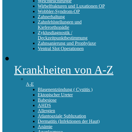
Weichteilchirurgie
Wirbelfrakturen und Luxationen OP
Wobbler-Syndrom-OP
Zahnerhaltung
Zahnfehlstellungen und
Kieferorthopädie
Zyklusdiagnostik /
Deckzeitpunktbestimmung
Zahnsanierung und Prophylaxe
Ventral Slot Operationen
Krankheiten von A-Z
A-E
Blasenentzündung ( Cystitis )
Ektopischer Ureter
Babesiose
AHDS
Allergien
Atlantoaxiale Subluxation
Dermatitis (Infektionen der Haut)
Anämie
Anaplasmose