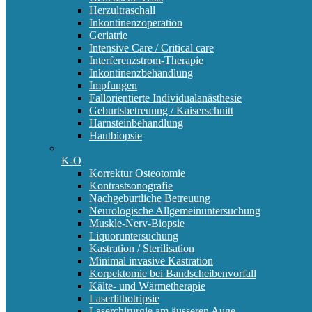
Herzultraschall
Inkontinenzoperation
Geriatrie
Intensive Care / Critical care
Interferenzstrom-Therapie
Inkontinenzbehandlung
Impfungen
Fallorientierte Individualanästhesie
Geburtsbetreuung / Kaiserschnitt
Harnsteinbehandlung
Hautbiopsie
K-O
Korrektur Osteotomie
Kontrastsonografie
Nachgeburtliche Betreuung
Neurologische Allgemeinuntersuchung
Muskle-Nerv-Biopsie
Liquoruntersuchung
Kastration / Sterilisation
Minimal invasive Kastration
Korpektomie bei Bandscheibenvorfall
Kälte- und Wärmetherapie
Laserlithotripsie
Laserchirurgie am äusseren Auge