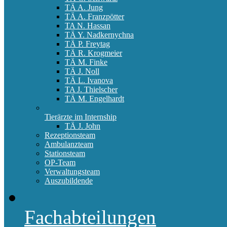
TÄ A. Jung
TÄ A. Franzpötter
TA N. Hassan
TÄ Y. Nadkernychna
TÄ P. Freytag
TÄ R. Krogmeier
TÄ M. Finke
TÄ J. Noll
TÄ L. Ivanova
TA J. Thielscher
TÄ M. Engelhardt
Tierärzte im Internship
TÄ J. John
Rezeptionsteam
Ambulanzteam
Stationsteam
OP-Team
Verwaltungsteam
Auszubildende
Fachabteilungen