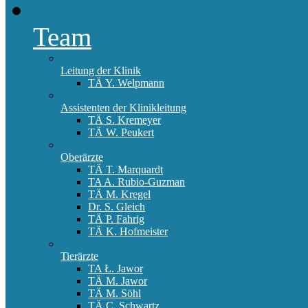
Team
Leitung der Klinik
TÄ Y. Welpmann
Assistenten der Klinikleitung
TÄ S. Kremeyer
TÄ W. Peukert
Oberärzte
TÄ T. Marquardt
TA A. Rubio-Guzman
TÄ M. Kregel
Dr. S. Gleich
TÄ P. Fahrig
TÄ K. Hofmeister
Tierärzte
TA Ł. Jawor
TÄ M. Jawor
TÄ M. Söhl
TÄ C. Schwartz