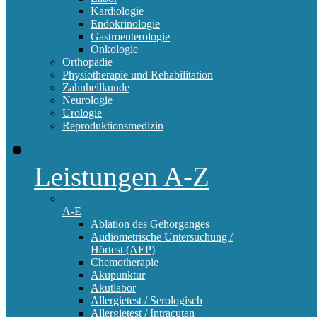
Kardiologie
Endokrinologie
Gastroenterologie
Onkologie
Orthopädie
Physiotherapie und Rehabilitation
Zahnheilkunde
Neurologie
Urologie
Reproduktionsmedizin
Leistungen A-Z
A-E
Ablation des Gehörganges
Audiometrische Untersuchung /
Hörtest (AEP)
Chemotherapie
Akupunktur
Akutlabor
Allergietest / Serologisch
Allergietest / Intracutan