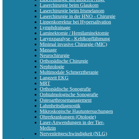
Laserchirurgie beim Glaukom
Laserchirurgie beim Irismelanom
Laserchirurgie in der HNO - Chirurgie
Lippenkorrektur bei Hypersalivation
Lymphdrainage
Laminektomie / Hemilaminektomie
Larynxparalyse - Kehlkopflähmung
Minimal invasive Chirurgie (MIC)
Massage
Neurochirurgie
Orthopädische Chirurgie
Nephrologie
Multimodale Schmerztherapie
Langzeit EKG
MRT
Orthopädische Sonografie
Ophtalmologische Sonografie
Osteoarthrosemanagement
Lahmheitsdiagnostik
Mikroskopische Hautuntersuchungen
Ohrerkrankungen (Otologie)
Laser-Anwendungen in der Tier-
Medizin
Nervenleitgeschwindigkeit (NLG)