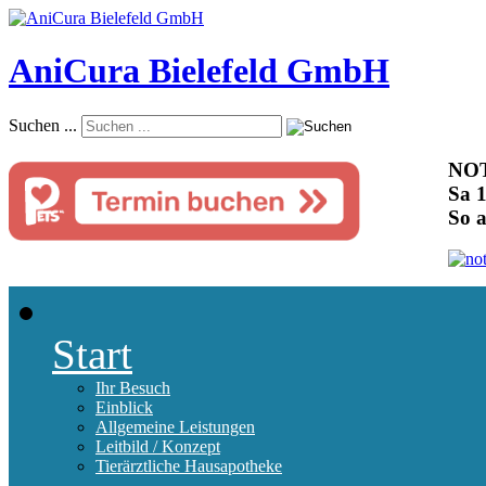
AniCura Bielefeld GmbH
Suchen ...
NOT
Sa 1
So 
Start
Ihr Besuch
Einblick
Allgemeine Leistungen
Leitbild / Konzept
Tierärztliche Hausapotheke