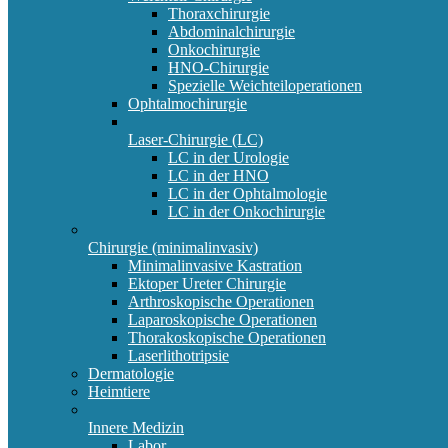
Thoraxchirurgie
Abdominalchirurgie
Onkochirurgie
HNO-Chirurgie
Spezielle Weichteiloperationen
Ophtalmochirurgie
Laser-Chirurgie (LC)
LC in der Urologie
LC in der HNO
LC in der Ophtalmologie
LC in der Onkochirurgie
Chirurgie (minimalinvasiv)
Minimalinvasive Kastration
Ektoper Ureter Chirurgie
Arthroskopische Operationen
Laparoskopische Operationen
Thorakoskopische Operationen
Laserlithotripsie
Dermatologie
Heimtiere
Innere Medizin
Labor