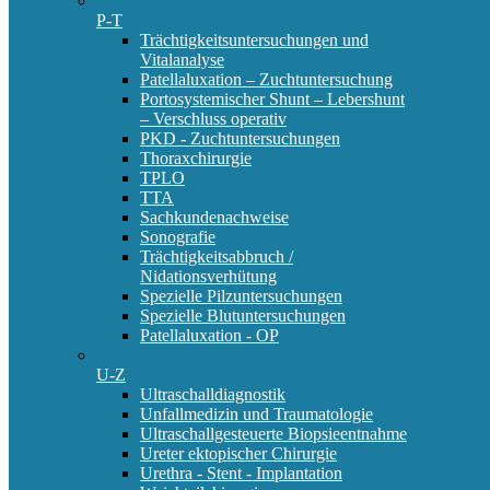
P-T
Trächtigkeitsuntersuchungen und
Vitalanalyse
Patellaluxation – Zuchtuntersuchung
Portosystemischer Shunt – Lebershunt
– Verschluss operativ
PKD - Zuchtuntersuchungen
Thoraxchirurgie
TPLO
TTA
Sachkundenachweise
Sonografie
Trächtigkeitsabbruch /
Nidationsverhütung
Spezielle Pilzuntersuchungen
Spezielle Blutuntersuchungen
Patellaluxation - OP
U-Z
Ultraschalldiagnostik
Unfallmedizin und Traumatologie
Ultraschallgesteuerte Biopsieentnahme
Ureter ektopischer Chirurgie
Urethra - Stent - Implantation