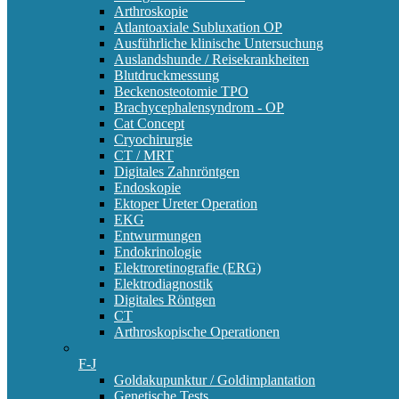
Arthroskopie
Atlantoaxiale Subluxation OP
Ausführliche klinische Untersuchung
Auslandshunde / Reisekrankheiten
Blutdruckmessung
Beckenosteotomie TPO
Brachycephalensyndrom - OP
Cat Concept
Cryochirurgie
CT / MRT
Digitales Zahnröntgen
Endoskopie
Ektoper Ureter Operation
EKG
Entwurmungen
Endokrinologie
Elektroretinografie (ERG)
Elektrodiagnostik
Digitales Röntgen
CT
Arthroskopische Operationen
F-J
Goldakupunktur / Goldimplantation
Genetische Tests