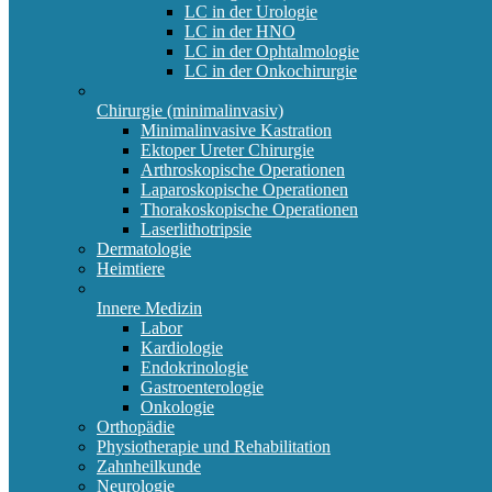
LC in der Urologie
LC in der HNO
LC in der Ophtalmologie
LC in der Onkochirurgie
Chirurgie (minimalinvasiv)
Minimalinvasive Kastration
Ektoper Ureter Chirurgie
Arthroskopische Operationen
Laparoskopische Operationen
Thorakoskopische Operationen
Laserlithotripsie
Dermatologie
Heimtiere
Innere Medizin
Labor
Kardiologie
Endokrinologie
Gastroenterologie
Onkologie
Orthopädie
Physiotherapie und Rehabilitation
Zahnheilkunde
Neurologie