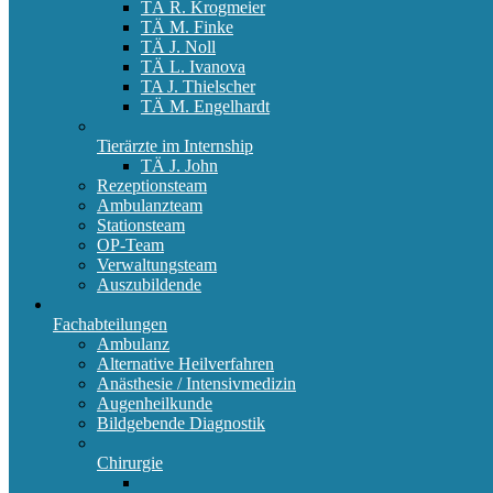
TÄ R. Krogmeier
TÄ M. Finke
TÄ J. Noll
TÄ L. Ivanova
TA J. Thielscher
TÄ M. Engelhardt
Tierärzte im Internship
TÄ J. John
Rezeptionsteam
Ambulanzteam
Stationsteam
OP-Team
Verwaltungsteam
Auszubildende
Fachabteilungen
Ambulanz
Alternative Heilverfahren
Anästhesie / Intensivmedizin
Augenheilkunde
Bildgebende Diagnostik
Chirurgie