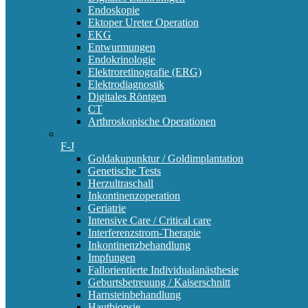
Endoskopie
Ektoper Ureter Operation
EKG
Entwurmungen
Endokrinologie
Elektroretinografie (ERG)
Elektrodiagnostik
Digitales Röntgen
CT
Arthroskopische Operationen
F-J
Goldakupunktur / Goldimplantation
Genetische Tests
Herzultraschall
Inkontinenzoperation
Geriatrie
Intensive Care / Critical care
Interferenzstrom-Therapie
Inkontinenzbehandlung
Impfungen
Fallorientierte Individualanästhesie
Geburtsbetreuung / Kaiserschnitt
Harnsteinbehandlung
Hautbiopsie