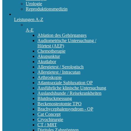
Urologie
Reproduktionsmedizin
Leistungen A-Z
A-E
Ablation des Gehörganges
Audiometrische Untersuchung /
Hörtest (AEP)
Chemotherapie
Akupunktur
Akutlabor
Allergietest / Serologisch
Allergietest / Intracutan
Arthroskopie
Atlantoaxiale Subluxation OP
Ausführliche klinische Untersuchung
Auslandshunde / Reisekrankheiten
Blutdruckmessung
Beckenosteotomie TPO
Brachycephalensyndrom - OP
Cat Concept
Cryochirurgie
CT / MRT
Digitales Zahnröntgen