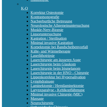
K-O
Korrektur Osteotomie
Kontrastsonografie
Nachgeburtliche Betreuung
Neurologische Allgemeinuntersuchung
Muskle-Nerv-Biopsie
Liquoruntersuchung
Kastration / Sterilisation
Minimal invasive Kastration
Korpektomie bei Bandscheibenvorfall
Kälte- und Wärmetherapie
Laserlithotripsie
Laserchirurgie am äusseren Auge
Laserchirurgie beim Glaukom
Laserchirurgie beim Irismelanom
Laserchirurgie in der HNO - Chirurgie
Lippenkorrektur bei Hypersalivation
Lymphdrainage
Laminektomie / Hemilaminektomie
Larynxparalyse - Kehlkopflähmung
Minimal invasive Chirurgie (MIC)
Massage
Neurochirurgie