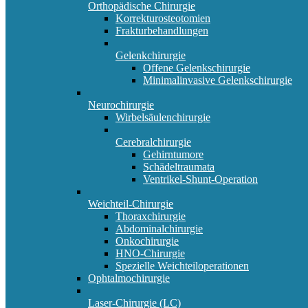
Orthopädische Chirurgie
Korrekturosteotomien
Frakturbehandlungen
Gelenkchirurgie
Offene Gelenkschirurgie
Minimalinvasive Gelenkschirurgie
Neurochirurgie
Wirbelsäulenchirurgie
Cerebralchirurgie
Gehirntumore
Schädeltraumata
Ventrikel-Shunt-Operation
Weichteil-Chirurgie
Thoraxchirurgie
Abdominalchirurgie
Onkochirurgie
HNO-Chirurgie
Spezielle Weichteiloperationen
Ophtalmochirurgie
Laser-Chirurgie (LC)