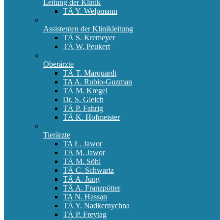
Leitung der Klinik
TÄ Y. Welpmann
Assistenten der Klinikleitung
TÄ S. Kremeyer
TÄ W. Peukert
Oberärzte
TÄ T. Marquardt
TA A. Rubio-Guzman
TÄ M. Kregel
Dr. S. Gleich
TÄ P. Fahrig
TÄ K. Hofmeister
Tierärzte
TA Ł. Jawor
TÄ M. Jawor
TÄ M. Söhl
TÄ C. Schwartz
TÄ A. Jung
TÄ A. Franzpötter
TA N. Hassan
TÄ Y. Nadkernychna
TÄ P. Freytag