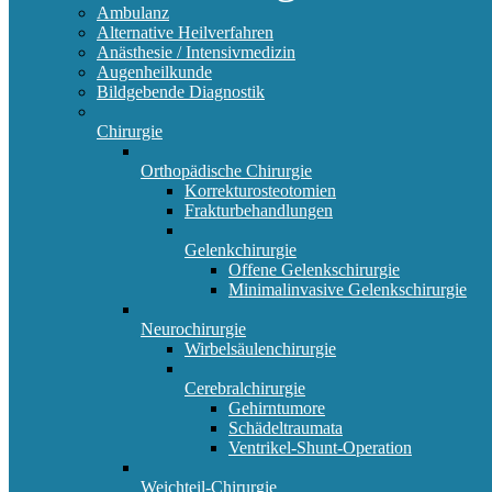
Ambulanz
Alternative Heilverfahren
Anästhesie / Intensivmedizin
Augenheilkunde
Bildgebende Diagnostik
Chirurgie
Orthopädische Chirurgie
Korrekturosteotomien
Frakturbehandlungen
Gelenkchirurgie
Offene Gelenkschirurgie
Minimalinvasive Gelenkschirurgie
Neurochirurgie
Wirbelsäulenchirurgie
Cerebralchirurgie
Gehirntumore
Schädeltraumata
Ventrikel-Shunt-Operation
Weichteil-Chirurgie