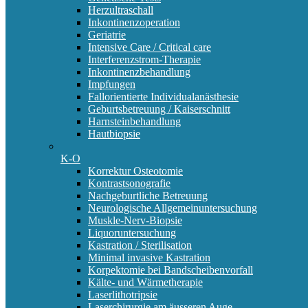
Herzultraschall
Inkontinenzoperation
Geriatrie
Intensive Care / Critical care
Interferenzstrom-Therapie
Inkontinenzbehandlung
Impfungen
Fallorientierte Individualanästhesie
Geburtsbetreuung / Kaiserschnitt
Harnsteinbehandlung
Hautbiopsie
K-O
Korrektur Osteotomie
Kontrastsonografie
Nachgeburtliche Betreuung
Neurologische Allgemeinuntersuchung
Muskle-Nerv-Biopsie
Liquoruntersuchung
Kastration / Sterilisation
Minimal invasive Kastration
Korpektomie bei Bandscheibenvorfall
Kälte- und Wärmetherapie
Laserlithotripsie
Laserchirurgie am äusseren Auge