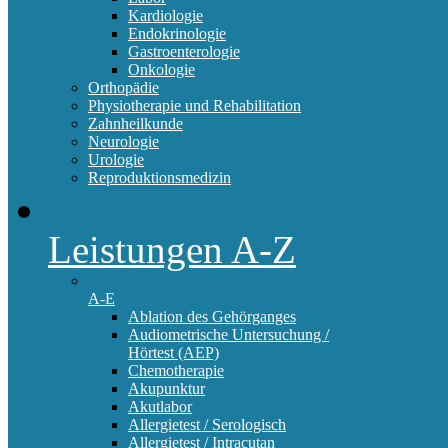
Kardiologie
Endokrinologie
Gastroenterologie
Onkologie
Orthopädie
Physiotherapie und Rehabilitation
Zahnheilkunde
Neurologie
Urologie
Reproduktionsmedizin
Leistungen A-Z
A-E
Ablation des Gehörganges
Audiometrische Untersuchung /
Hörtest (AEP)
Chemotherapie
Akupunktur
Akutlabor
Allergietest / Serologisch
Allergietest / Intracutan