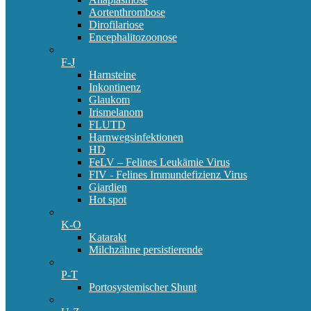
Aortenthrombose
Dirofilariose
Encephalitozoonose
F-J
Harnsteine
Inkontinenz
Glaukom
Irismelanom
FLUTD
Harnwegsinfektionen
HD
FeLV – Felines Leukämie Virus
FIV - Felines Immundefizienz Virus
Giardien
Hot spot
K-O
Katarakt
Milchzähne persistierende
P-T
Portosystemischer Shunt