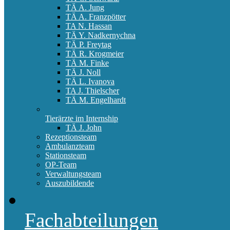
TÄ A. Jung
TÄ A. Franzpötter
TA N. Hassan
TÄ Y. Nadkernychna
TÄ P. Freytag
TÄ R. Krogmeier
TÄ M. Finke
TÄ J. Noll
TÄ L. Ivanova
TA J. Thielscher
TÄ M. Engelhardt
Tierärzte im Internship
TÄ J. John
Rezeptionsteam
Ambulanzteam
Stationsteam
OP-Team
Verwaltungsteam
Auszubildende
Fachabteilungen