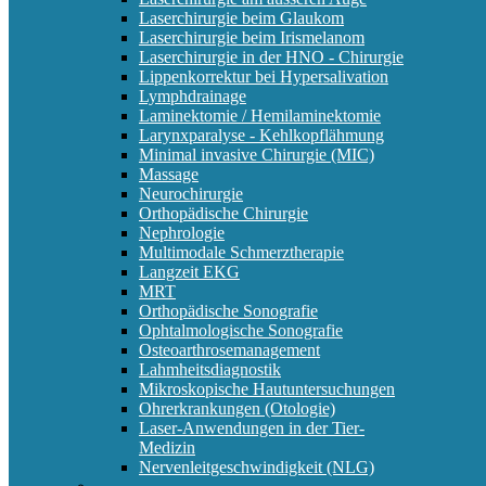
Laserchirurgie beim Glaukom
Laserchirurgie beim Irismelanom
Laserchirurgie in der HNO - Chirurgie
Lippenkorrektur bei Hypersalivation
Lymphdrainage
Laminektomie / Hemilaminektomie
Larynxparalyse - Kehlkopflähmung
Minimal invasive Chirurgie (MIC)
Massage
Neurochirurgie
Orthopädische Chirurgie
Nephrologie
Multimodale Schmerztherapie
Langzeit EKG
MRT
Orthopädische Sonografie
Ophtalmologische Sonografie
Osteoarthrosemanagement
Lahmheitsdiagnostik
Mikroskopische Hautuntersuchungen
Ohrerkrankungen (Otologie)
Laser-Anwendungen in der Tier-
Medizin
Nervenleitgeschwindigkeit (NLG)