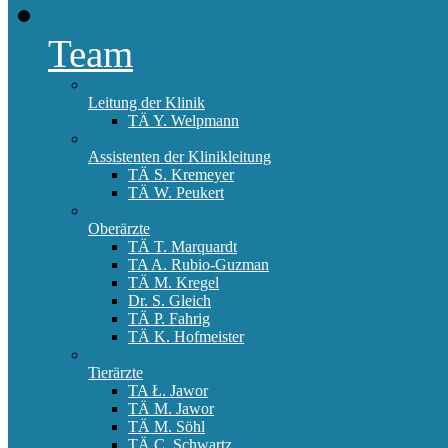
Team
Leitung der Klinik
TÄ Y. Welpmann
Assistenten der Klinikleitung
TÄ S. Kremeyer
TÄ W. Peukert
Oberärzte
TÄ T. Marquardt
TA A. Rubio-Guzman
TÄ M. Kregel
Dr. S. Gleich
TÄ P. Fahrig
TÄ K. Hofmeister
Tierärzte
TA Ł. Jawor
TÄ M. Jawor
TÄ M. Söhl
TÄ C. Schwartz