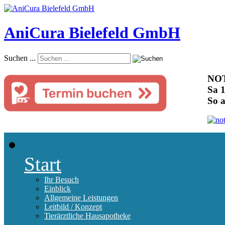
AniCura Bielefeld GmbH
Suchen ...
NOT
Sa 1
So 
Start
Ihr Besuch
Einblick
Allgemeine Leistungen
Leitbild / Konzept
Tierärztliche Hausapotheke