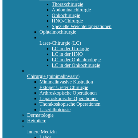
Thoraxchirurgie
Abdominalchirurgie
Onkochirurgie
HNO-Chirurgie
Spezielle Weichteiloperationen
Ophtalmochirurgie
Laser-Chirurgie (LC)
LC in der Urologie
LC in der HNO
LC in der Ophtalmologie
LC in der Onkochirurgie
Chirurgie (minimalinvasiv)
Minimalinvasive Kastration
Ektoper Ureter Chirurgie
Arthroskopische Operationen
Laparoskopische Operationen
Thorakoskopische Operationen
Laserlithotripsie
Dermatologie
Heimtiere
Innere Medizin
Labor