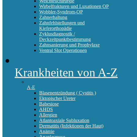
Weichteilchirurgie
Wirbelfrakturen und Luxationen OP
Wobbler-Syndrom-OP
Zahnerhaltung
Zahnfehlstellungen und
Kieferorthopädie
Zyklusdiagnostik /
Deckzeitpunktbestimmung
Zahnsanierung und Prophylaxe
Ventral Slot Operationen
Krankheiten von A-Z
A-E
Blasenentzündung ( Cystitis )
Ektopischer Ureter
Babesiose
AHDS
Allergien
Atlantoaxiale Subluxation
Dermatitis (Infektionen der Haut)
Anämie
Anaplasmose