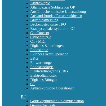
Arthroskopie
Atlantoaxiale Subluxation OP
Ausführliche klinische Untersuchung
Auslandshunde / Reisekrankheiten
Blutdruckmessung
Beckenosteotomie TPO
Brachycephalensyndrom - OP
Cat Concept
Cryochirurgie
CT / MRT
Digitales Zahnröntgen
Endoskopie
Ektoper Ureter Operation
EKG
Entwurmungen
Endokrinologie
Elektroretinografie (ERG)
Elektrodiagnostik
Digitales Röntgen
CT
Arthroskopische Operationen
F-J
Goldakupunktur / Goldimplantation
Genetische Tests