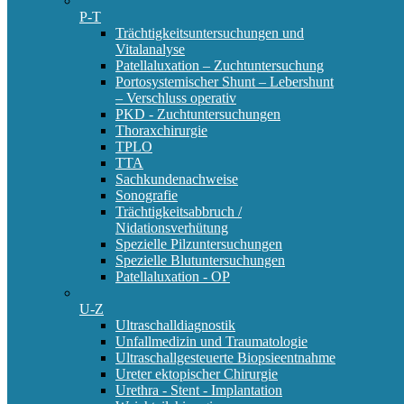
P-T
Trächtigkeitsuntersuchungen und
Vitalanalyse
Patellaluxation – Zuchtuntersuchung
Portosystemischer Shunt – Lebershunt
– Verschluss operativ
PKD - Zuchtuntersuchungen
Thoraxchirurgie
TPLO
TTA
Sachkundenachweise
Sonografie
Trächtigkeitsabbruch /
Nidationsverhütung
Spezielle Pilzuntersuchungen
Spezielle Blutuntersuchungen
Patellaluxation - OP
U-Z
Ultraschalldiagnostik
Unfallmedizin und Traumatologie
Ultraschallgesteuerte Biopsieentnahme
Ureter ektopischer Chirurgie
Urethra - Stent - Implantation