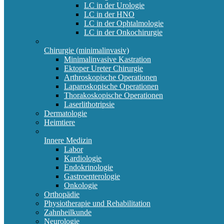
LC in der Urologie
LC in der HNO
LC in der Ophtalmologie
LC in der Onkochirurgie
Chirurgie (minimalinvasiv)
Minimalinvasive Kastration
Ektoper Ureter Chirurgie
Arthroskopische Operationen
Laparoskopische Operationen
Thorakoskopische Operationen
Laserlithotripsie
Dermatologie
Heimtiere
Innere Medizin
Labor
Kardiologie
Endokrinologie
Gastroenterologie
Onkologie
Orthopädie
Physiotherapie und Rehabilitation
Zahnheilkunde
Neurologie