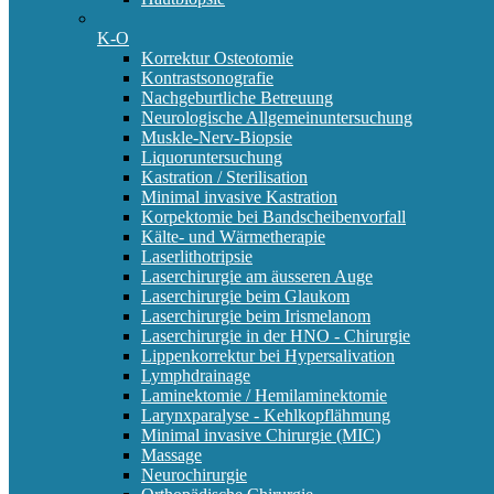
K-O
Korrektur Osteotomie
Kontrastsonografie
Nachgeburtliche Betreuung
Neurologische Allgemeinuntersuchung
Muskle-Nerv-Biopsie
Liquoruntersuchung
Kastration / Sterilisation
Minimal invasive Kastration
Korpektomie bei Bandscheibenvorfall
Kälte- und Wärmetherapie
Laserlithotripsie
Laserchirurgie am äusseren Auge
Laserchirurgie beim Glaukom
Laserchirurgie beim Irismelanom
Laserchirurgie in der HNO - Chirurgie
Lippenkorrektur bei Hypersalivation
Lymphdrainage
Laminektomie / Hemilaminektomie
Larynxparalyse - Kehlkopflähmung
Minimal invasive Chirurgie (MIC)
Massage
Neurochirurgie