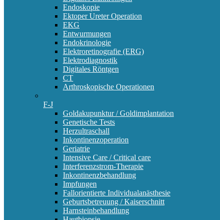
Endoskopie
Ektoper Ureter Operation
EKG
Entwurmungen
Endokrinologie
Elektroretinografie (ERG)
Elektrodiagnostik
Digitales Röntgen
CT
Arthroskopische Operationen
F-J
Goldakupunktur / Goldimplantation
Genetische Tests
Herzultraschall
Inkontinenzoperation
Geriatrie
Intensive Care / Critical care
Interferenzstrom-Therapie
Inkontinenzbehandlung
Impfungen
Fallorientierte Individualanästhesie
Geburtsbetreuung / Kaiserschnitt
Harnsteinbehandlung
Hautbiopsie