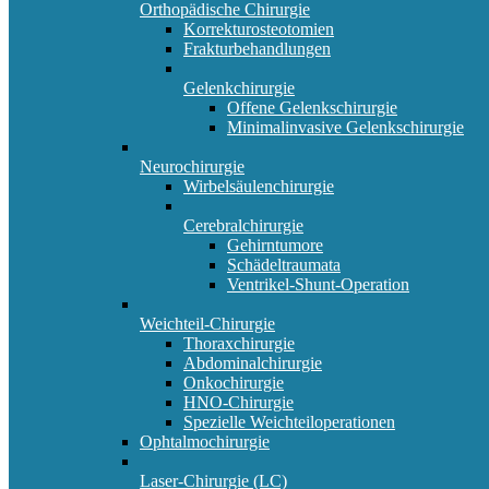
Orthopädische Chirurgie
Korrekturosteotomien
Frakturbehandlungen
Gelenkchirurgie
Offene Gelenkschirurgie
Minimalinvasive Gelenkschirurgie
Neurochirurgie
Wirbelsäulenchirurgie
Cerebralchirurgie
Gehirntumore
Schädeltraumata
Ventrikel-Shunt-Operation
Weichteil-Chirurgie
Thoraxchirurgie
Abdominalchirurgie
Onkochirurgie
HNO-Chirurgie
Spezielle Weichteiloperationen
Ophtalmochirurgie
Laser-Chirurgie (LC)