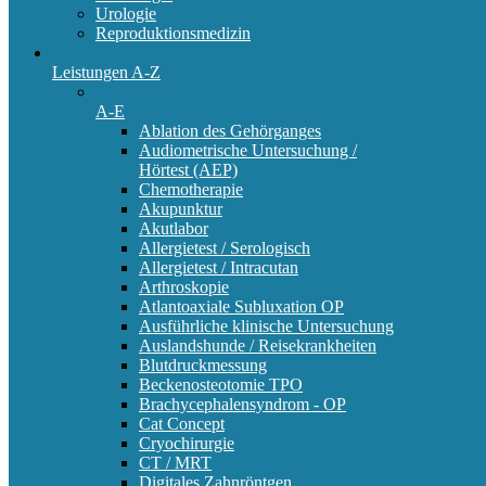
Urologie
Reproduktionsmedizin
Leistungen A-Z
A-E
Ablation des Gehörganges
Audiometrische Untersuchung /
Hörtest (AEP)
Chemotherapie
Akupunktur
Akutlabor
Allergietest / Serologisch
Allergietest / Intracutan
Arthroskopie
Atlantoaxiale Subluxation OP
Ausführliche klinische Untersuchung
Auslandshunde / Reisekrankheiten
Blutdruckmessung
Beckenosteotomie TPO
Brachycephalensyndrom - OP
Cat Concept
Cryochirurgie
CT / MRT
Digitales Zahnröntgen