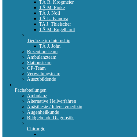
TÄ R. Krogmeier
TÄ M. Finke
TÄ J. Noll
TÄ L. Ivanova
TA J. Thielscher
TÄ M. Engelhardt
Tierärzte im Internship
TÄ J. John
Rezeptionsteam
Ambulanzteam
Stationsteam
OP-Team
Verwaltungsteam
Auszubildende
Fachabteilungen
Ambulanz
Alternative Heilverfahren
Anästhesie / Intensivmedizin
Augenheilkunde
Bildgebende Diagnostik
Chirurgie