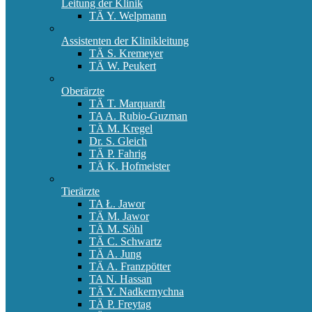
Leitung der Klinik
TÄ Y. Welpmann
Assistenten der Klinikleitung
TÄ S. Kremeyer
TÄ W. Peukert
Oberärzte
TÄ T. Marquardt
TA A. Rubio-Guzman
TÄ M. Kregel
Dr. S. Gleich
TÄ P. Fahrig
TÄ K. Hofmeister
Tierärzte
TA Ł. Jawor
TÄ M. Jawor
TÄ M. Söhl
TÄ C. Schwartz
TÄ A. Jung
TÄ A. Franzpötter
TA N. Hassan
TÄ Y. Nadkernychna
TÄ P. Freytag