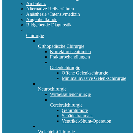
Ambulanz
Alternative Heilverfahren
Anästhesie / Intensivmedizin
Augenheilkunde
Bildgebende Diagnostik
Chirurgie
Orthopädische Chirurgie
Korrekturosteotomien
Frakturbehandlungen
Gelenkchirurgie
Offene Gelenkschirurgie
Minimalinvasive Gelenkschirurgie
Neurochirurgie
Wirbelsäulenchirurgie
Cerebralchirurgie
Gehirntumore
Schädeltraumata
Ventrikel-Shunt-Operation
Weichteil-Chirurgie