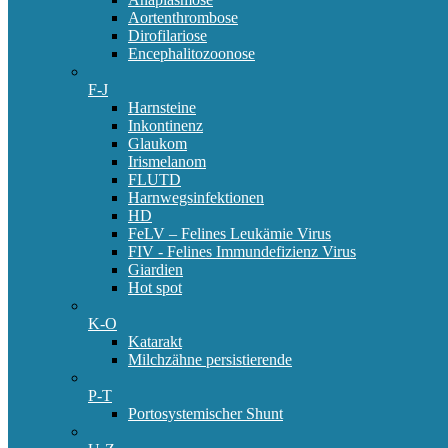
Aortenthrombose
Dirofilariose
Encephalitozoonose
F-J
Harnsteine
Inkontinenz
Glaukom
Irismelanom
FLUTD
Harnwegsinfektionen
HD
FeLV – Felines Leukämie Virus
FIV - Felines Immundefizienz Virus
Giardien
Hot spot
K-O
Katarakt
Milchzähne persistierende
P-T
Portosystemischer Shunt