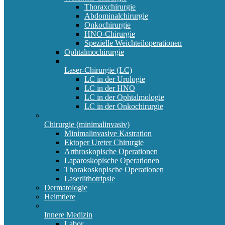
Thoraxchirurgie
Abdominalchirurgie
Onkochirurgie
HNO-Chirurgie
Spezielle Weichteiloperationen
Ophtalmochirurgie
Laser-Chirurgie (LC)
LC in der Urologie
LC in der HNO
LC in der Ophtalmologie
LC in der Onkochirurgie
Chirurgie (minimalinvasiv)
Minimalinvasive Kastration
Ektoper Ureter Chirurgie
Arthroskopische Operationen
Laparoskopische Operationen
Thorakoskopische Operationen
Laserlithotripsie
Dermatologie
Heimtiere
Innere Medizin
Labor