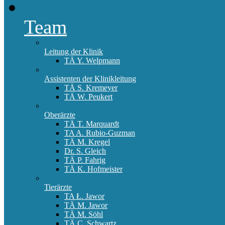
Team
Leitung der Klinik
TÄ Y. Welpmann
Assistenten der Klinikleitung
TÄ S. Kremeyer
TÄ W. Peukert
Oberärzte
TÄ T. Marquardt
TA A. Rubio-Guzman
TÄ M. Kregel
Dr. S. Gleich
TÄ P. Fahrig
TÄ K. Hofmeister
Tierärzte
TA Ł. Jawor
TÄ M. Jawor
TÄ M. Söhl
TÄ C. Schwartz