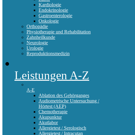
Kardiologie
Endokrinologie
Gastroenterologie
Onkologie
Orthopädie
Physiotherapie und Rehabilitation
Zahnheilkunde
Neurologie
Urologie
Reproduktionsmedizin
Leistungen A-Z
A-E
Ablation des Gehörganges
Audiometrische Untersuchung /
Hörtest (AEP)
Chemotherapie
Akupunktur
Akutlabor
Allergietest / Serologisch
Allergietest / Intracutan