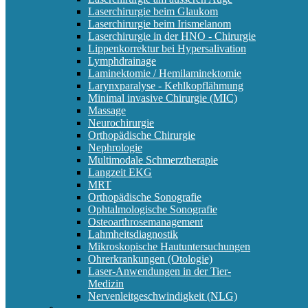
Laserchirurgie beim Glaukom
Laserchirurgie beim Irismelanom
Laserchirurgie in der HNO - Chirurgie
Lippenkorrektur bei Hypersalivation
Lymphdrainage
Laminektomie / Hemilaminektomie
Larynxparalyse - Kehlkopflähmung
Minimal invasive Chirurgie (MIC)
Massage
Neurochirurgie
Orthopädische Chirurgie
Nephrologie
Multimodale Schmerztherapie
Langzeit EKG
MRT
Orthopädische Sonografie
Ophtalmologische Sonografie
Osteoarthrosemanagement
Lahmheitsdiagnostik
Mikroskopische Hautuntersuchungen
Ohrerkrankungen (Otologie)
Laser-Anwendungen in der Tier-
Medizin
Nervenleitgeschwindigkeit (NLG)