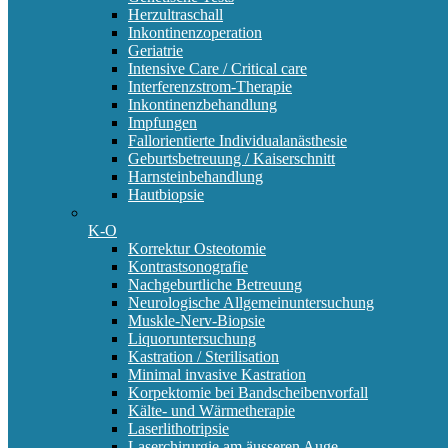
Herzultraschall
Inkontinenzoperation
Geriatrie
Intensive Care / Critical care
Interferenzstrom-Therapie
Inkontinenzbehandlung
Impfungen
Fallorientierte Individualanästhesie
Geburtsbetreuung / Kaiserschnitt
Harnsteinbehandlung
Hautbiopsie
K-O
Korrektur Osteotomie
Kontrastsonografie
Nachgeburtliche Betreuung
Neurologische Allgemeinuntersuchung
Muskle-Nerv-Biopsie
Liquoruntersuchung
Kastration / Sterilisation
Minimal invasive Kastration
Korpektomie bei Bandscheibenvorfall
Kälte- und Wärmetherapie
Laserlithotripsie
Laserchirurgie am äusseren Auge