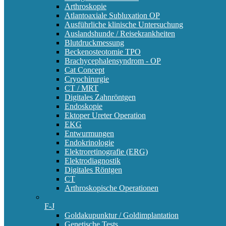
Arthroskopie
Atlantoaxiale Subluxation OP
Ausführliche klinische Untersuchung
Auslandshunde / Reisekrankheiten
Blutdruckmessung
Beckenosteotomie TPO
Brachycephalensyndrom - OP
Cat Concept
Cryochirurgie
CT / MRT
Digitales Zahnröntgen
Endoskopie
Ektoper Ureter Operation
EKG
Entwurmungen
Endokrinologie
Elektroretinografie (ERG)
Elektrodiagnostik
Digitales Röntgen
CT
Arthroskopische Operationen
F-J
Goldakupunktur / Goldimplantation
Genetische Tests