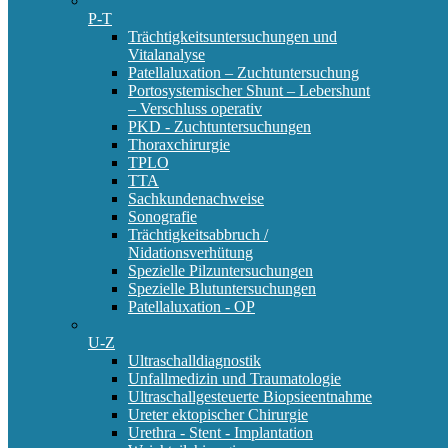
P-T
Trächtigkeitsuntersuchungen und
Vitalanalyse
Patellaluxation – Zuchtuntersuchung
Portosystemischer Shunt – Lebershunt
– Verschluss operativ
PKD - Zuchtuntersuchungen
Thoraxchirurgie
TPLO
TTA
Sachkundenachweise
Sonografie
Trächtigkeitsabbruch /
Nidationsverhütung
Spezielle Pilzuntersuchungen
Spezielle Blutuntersuchungen
Patellaluxation - OP
U-Z
Ultraschalldiagnostik
Unfallmedizin und Traumatologie
Ultraschallgesteuerte Biopsieentnahme
Ureter ektopischer Chirurgie
Urethra - Stent - Implantation