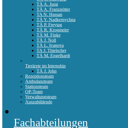
TÄ A. Jung
TÄ A. Franzpötter
TA N. Hassan
TÄ Y. Nadkernychna
TÄ P. Freytag
TÄ R. Krogmeier
TÄ M. Finke
TÄ J. Noll
TÄ L. Ivanova
TA J. Thielscher
TÄ M. Engelhardt
Tierärzte im Internship
TÄ J. John
Rezeptionsteam
Ambulanzteam
Stationsteam
OP-Team
Verwaltungsteam
Auszubildende
Fachabteilungen