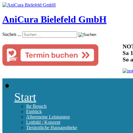
AniCura Bielefeld GmbH
Suchen ...
NOT
Sa 1
So 
Start
Ihr Besuch
Einblick
Allgemeine Leistungen
Leitbild / Konzept
Tierärztliche Hausapotheke