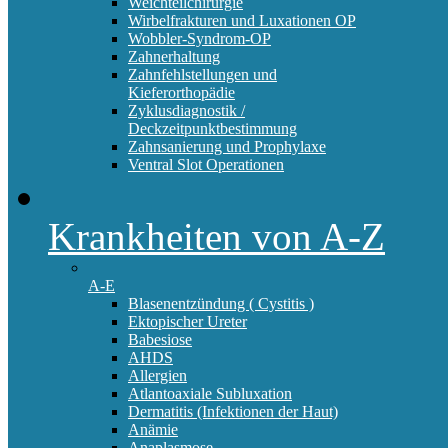
Weichteilchirurgie
Wirbelfrakturen und Luxationen OP
Wobbler-Syndrom-OP
Zahnerhaltung
Zahnfehlstellungen und
Kieferorthopädie
Zyklusdiagnostik /
Deckzeitpunktbestimmung
Zahnsanierung und Prophylaxe
Ventral Slot Operationen
Krankheiten von A-Z
A-E
Blasenentzündung ( Cystitis )
Ektopischer Ureter
Babesiose
AHDS
Allergien
Atlantoaxiale Subluxation
Dermatitis (Infektionen der Haut)
Anämie
Anaplasmose