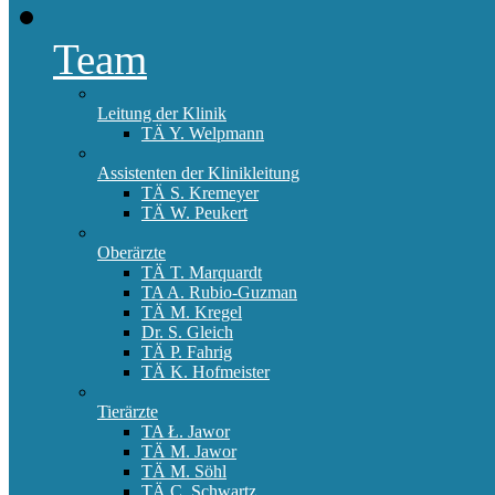
Team
Leitung der Klinik
TÄ Y. Welpmann
Assistenten der Klinikleitung
TÄ S. Kremeyer
TÄ W. Peukert
Oberärzte
TÄ T. Marquardt
TA A. Rubio-Guzman
TÄ M. Kregel
Dr. S. Gleich
TÄ P. Fahrig
TÄ K. Hofmeister
Tierärzte
TA Ł. Jawor
TÄ M. Jawor
TÄ M. Söhl
TÄ C. Schwartz