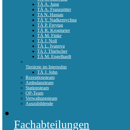
TÄ A. Jung
TÄ A. Franzpötter
TA N. Hassan
TÄ Y. Nadkernychna
TÄ P. Freytag
TÄ R. Krogmeier
TÄ M. Finke
TÄ J. Noll
TÄ L. Ivanova
TA J. Thielscher
TÄ M. Engelhardt
Tierärzte im Internship
TÄ J. John
Rezeptionsteam
Ambulanzteam
Stationsteam
OP-Team
Verwaltungsteam
Auszubildende
Fachabteilungen