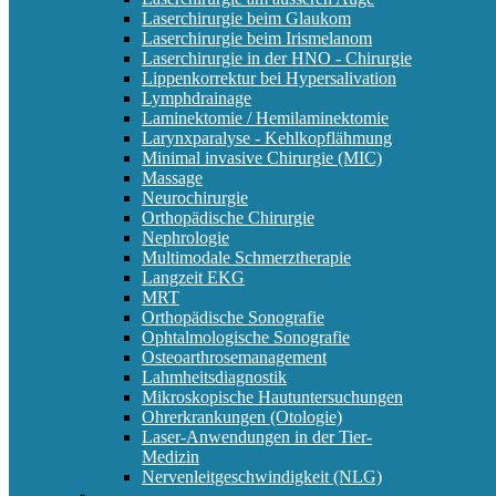
Laserchirurgie beim Glaukom
Laserchirurgie beim Irismelanom
Laserchirurgie in der HNO - Chirurgie
Lippenkorrektur bei Hypersalivation
Lymphdrainage
Laminektomie / Hemilaminektomie
Larynxparalyse - Kehlkopflähmung
Minimal invasive Chirurgie (MIC)
Massage
Neurochirurgie
Orthopädische Chirurgie
Nephrologie
Multimodale Schmerztherapie
Langzeit EKG
MRT
Orthopädische Sonografie
Ophtalmologische Sonografie
Osteoarthrosemanagement
Lahmheitsdiagnostik
Mikroskopische Hautuntersuchungen
Ohrerkrankungen (Otologie)
Laser-Anwendungen in der Tier-
Medizin
Nervenleitgeschwindigkeit (NLG)