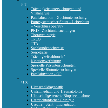
P-T
Trächtigkeitsuntersuchungen und
Vitalanalyse
Patellaluxation – Zuchtuntersuchung
Portosystemischer Shunt – Lebershunt
– Verschluss operativ
PKD - Zuchtuntersuchungen
Thoraxchirurgie
TPLO
TTA
Sachkundenachweise
Sonografie
Trächtigkeitsabbruch /
Nidationsverhütung
Spezielle Pilzuntersuchungen
Spezielle Blutuntersuchungen
Patellaluxation - OP
U-Z
Ultraschalldiagnostik
Unfallmedizin und Traumatologie
Ultraschallgesteuerte Biopsieentnahme
Ureter ektopischer Chirurgie
Urethra - Stent - Implantation