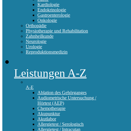
Kardiologie
Endokrinologie
Gastroenterologie
Onkologie
Orthopädie
Physiotherapie und Rehabilitation
Zahnheilkunde
Neurologie
Urologie
Reproduktionsmedizin
Leistungen A-Z
A-E
Ablation des Gehörganges
Audiometrische Untersuchung /
Hörtest (AEP)
Chemotherapie
Akupunktur
Akutlabor
Allergietest / Serologisch
Allergietest / Intracutan