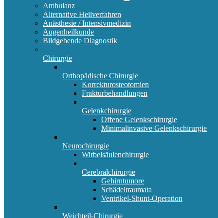
Ambulanz
Alternative Heilverfahren
Anästhesie / Intensivmedizin
Augenheilkunde
Bildgebende Diagnostik
Chirurgie
Orthopädische Chirurgie
Korrekturosteotomien
Frakturbehandlungen
Gelenkchirurgie
Offene Gelenkschirurgie
Minimalinvasive Gelenkschirurgie
Neurochirurgie
Wirbelsäulenchirurgie
Cerebralchirurgie
Gehirntumore
Schädeltraumata
Ventrikel-Shunt-Operation
Weichteil-Chirurgie