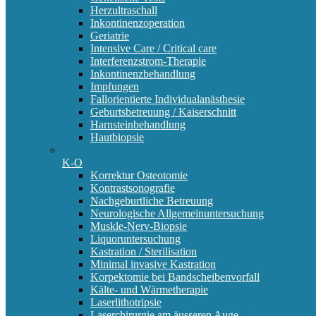
Herzultraschall
Inkontinenzoperation
Geriatrie
Intensive Care / Critical care
Interferenzstrom-Therapie
Inkontinenzbehandlung
Impfungen
Fallorientierte Individualanästhesie
Geburtsbetreuung / Kaiserschnitt
Harnsteinbehandlung
Hautbiopsie
K-O
Korrektur Osteotomie
Kontrastsonografie
Nachgeburtliche Betreuung
Neurologische Allgemeinuntersuchung
Muskle-Nerv-Biopsie
Liquoruntersuchung
Kastration / Sterilisation
Minimal invasive Kastration
Korpektomie bei Bandscheibenvorfall
Kälte- und Wärmetherapie
Laserlithotripsie
Laserchirurgie am äusseren Auge