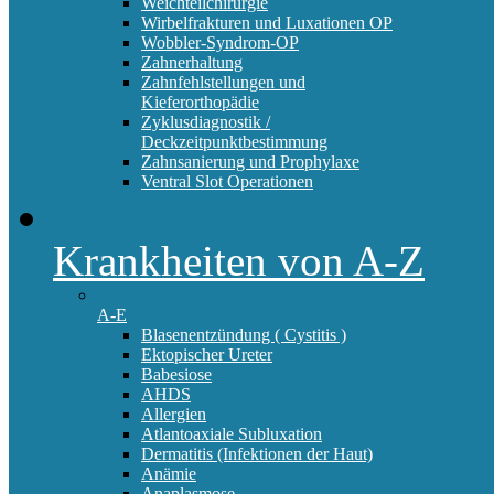
Weichteilchirurgie
Wirbelfrakturen und Luxationen OP
Wobbler-Syndrom-OP
Zahnerhaltung
Zahnfehlstellungen und
Kieferorthopädie
Zyklusdiagnostik /
Deckzeitpunktbestimmung
Zahnsanierung und Prophylaxe
Ventral Slot Operationen
Krankheiten von A-Z
A-E
Blasenentzündung ( Cystitis )
Ektopischer Ureter
Babesiose
AHDS
Allergien
Atlantoaxiale Subluxation
Dermatitis (Infektionen der Haut)
Anämie
Anaplasmose