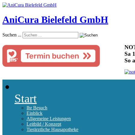
AniCura Bielefeld GmbH
Suchen ...
NOT
Sa 1
So 
Start
Ihr Besuch
Einblick
Allgemeine Leistungen
Leitbild / Konzept
Tierärztliche Hausapotheke