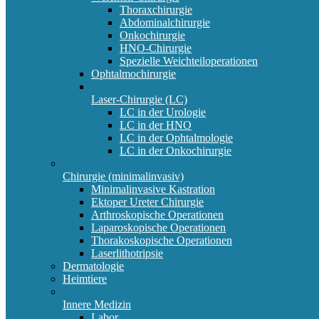
Thoraxchirurgie
Abdominalchirurgie
Onkochirurgie
HNO-Chirurgie
Spezielle Weichteiloperationen
Ophtalmochirurgie
Laser-Chirurgie (LC)
LC in der Urologie
LC in der HNO
LC in der Ophtalmologie
LC in der Onkochirurgie
Chirurgie (minimalinvasiv)
Minimalinvasive Kastration
Ektoper Ureter Chirurgie
Arthroskopische Operationen
Laparoskopische Operationen
Thorakoskopische Operationen
Laserlithotripsie
Dermatologie
Heimtiere
Innere Medizin
Labor