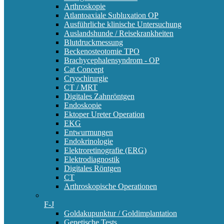
Arthroskopie
Atlantoaxiale Subluxation OP
Ausführliche klinische Untersuchung
Auslandshunde / Reisekrankheiten
Blutdruckmessung
Beckenosteotomie TPO
Brachycephalensyndrom - OP
Cat Concept
Cryochirurgie
CT / MRT
Digitales Zahnröntgen
Endoskopie
Ektoper Ureter Operation
EKG
Entwurmungen
Endokrinologie
Elektroretinografie (ERG)
Elektrodiagnostik
Digitales Röntgen
CT
Arthroskopische Operationen
F-J
Goldakupunktur / Goldimplantation
Genetische Tests