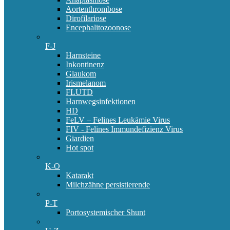
Aortenthrombose
Dirofilariose
Encephalitozoonose
F-J
Harnsteine
Inkontinenz
Glaukom
Irismelanom
FLUTD
Harnwegsinfektionen
HD
FeLV – Felines Leukämie Virus
FIV - Felines Immundefizienz Virus
Giardien
Hot spot
K-O
Katarakt
Milchzähne persistierende
P-T
Portosystemischer Shunt