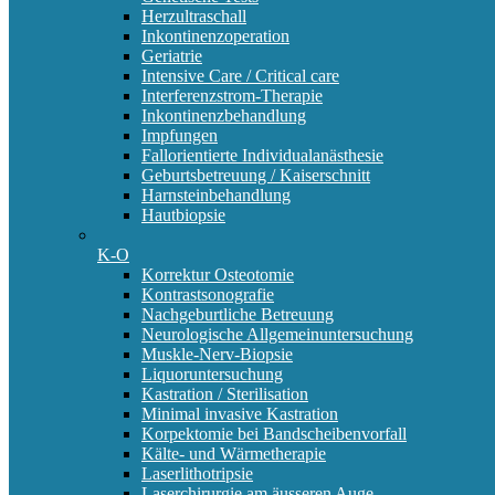
Herzultraschall
Inkontinenzoperation
Geriatrie
Intensive Care / Critical care
Interferenzstrom-Therapie
Inkontinenzbehandlung
Impfungen
Fallorientierte Individualanästhesie
Geburtsbetreuung / Kaiserschnitt
Harnsteinbehandlung
Hautbiopsie
K-O
Korrektur Osteotomie
Kontrastsonografie
Nachgeburtliche Betreuung
Neurologische Allgemeinuntersuchung
Muskle-Nerv-Biopsie
Liquoruntersuchung
Kastration / Sterilisation
Minimal invasive Kastration
Korpektomie bei Bandscheibenvorfall
Kälte- und Wärmetherapie
Laserlithotripsie
Laserchirurgie am äusseren Auge