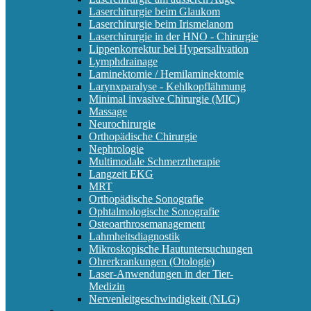
Laserchirurgie beim Glaukom
Laserchirurgie beim Irismelanom
Laserchirurgie in der HNO - Chirurgie
Lippenkorrektur bei Hypersalivation
Lymphdrainage
Laminektomie / Hemilaminektomie
Larynxparalyse - Kehlkopflähmung
Minimal invasive Chirurgie (MIC)
Massage
Neurochirurgie
Orthopädische Chirurgie
Nephrologie
Multimodale Schmerztherapie
Langzeit EKG
MRT
Orthopädische Sonografie
Ophtalmologische Sonografie
Osteoarthrosemanagement
Lahmheitsdiagnostik
Mikroskopische Hautuntersuchungen
Ohrerkrankungen (Otologie)
Laser-Anwendungen in der Tier-
Medizin
Nervenleitgeschwindigkeit (NLG)