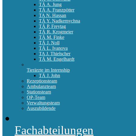
TÄ A. Jung
TÄ A. Franzpötter
TA N. Hassan
TÄ Y. Nadkernychna
TÄ P. Freytag
TÄ R. Krogmeier
TÄ M. Finke
TÄ J. Noll
TÄ L. Ivanova
TA J. Thielscher
TÄ M. Engelhardt
Tierärzte im Internship
TÄ J. John
Rezeptionsteam
Ambulanzteam
Stationsteam
OP-Team
Verwaltungsteam
Auszubildende
Fachabteilungen