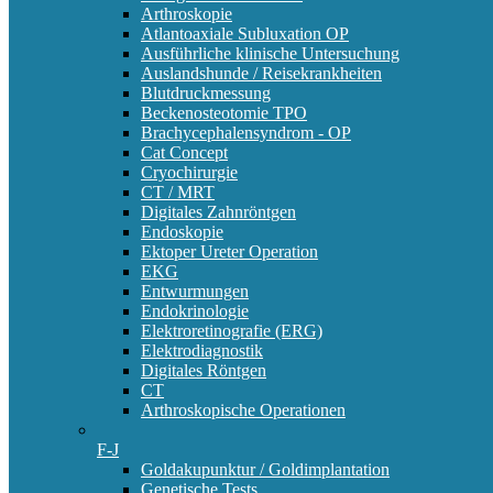
Arthroskopie
Atlantoaxiale Subluxation OP
Ausführliche klinische Untersuchung
Auslandshunde / Reisekrankheiten
Blutdruckmessung
Beckenosteotomie TPO
Brachycephalensyndrom - OP
Cat Concept
Cryochirurgie
CT / MRT
Digitales Zahnröntgen
Endoskopie
Ektoper Ureter Operation
EKG
Entwurmungen
Endokrinologie
Elektroretinografie (ERG)
Elektrodiagnostik
Digitales Röntgen
CT
Arthroskopische Operationen
F-J
Goldakupunktur / Goldimplantation
Genetische Tests