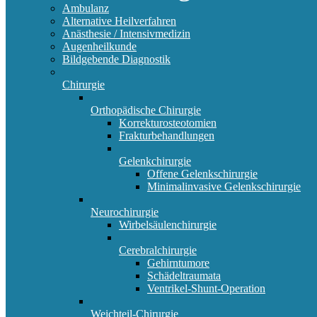
Ambulanz
Alternative Heilverfahren
Anästhesie / Intensivmedizin
Augenheilkunde
Bildgebende Diagnostik
Chirurgie
Orthopädische Chirurgie
Korrekturosteotomien
Frakturbehandlungen
Gelenkchirurgie
Offene Gelenkschirurgie
Minimalinvasive Gelenkschirurgie
Neurochirurgie
Wirbelsäulenchirurgie
Cerebralchirurgie
Gehirntumore
Schädeltraumata
Ventrikel-Shunt-Operation
Weichteil-Chirurgie