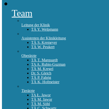
Team
Leitung der Klinik
TÄ Y. Welpmann
Assistenten der Klinikleitung
TÄ S. Kremeyer
TÄ W. Peukert
Oberärzte
TÄ T. Marquardt
TA A. Rubio-Guzman
TÄ M. Kregel
Dr. S. Gleich
TÄ P. Fahrig
TÄ K. Hofmeister
Tierärzte
TA Ł. Jawor
TÄ M. Jawor
TÄ M. Söhl
TÄ C. Schwartz