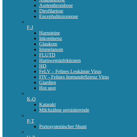
Aortenthrombose
Dirofilariose
Encephalitozoonose
F-J
Harnsteine
Inkontinenz
Glaukom
Irismelanom
FLUTD
Harnwegsinfektionen
HD
FeLV – Felines Leukämie Virus
FIV - Felines Immundefizienz Virus
Giardien
Hot spot
K-O
Katarakt
Milchzähne persistierende
P-T
Portosystemischer Shunt