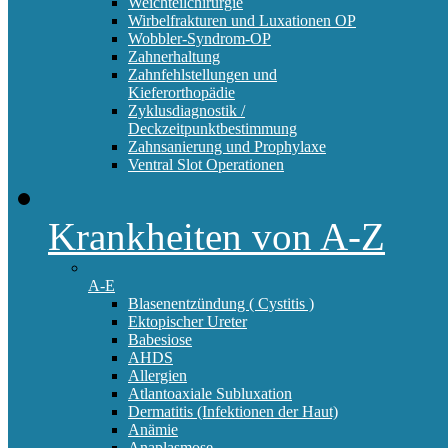
Weichteilchirurgie
Wirbelfrakturen und Luxationen OP
Wobbler-Syndrom-OP
Zahnerhaltung
Zahnfehlstellungen und
Kieferorthopädie
Zyklusdiagnostik /
Deckzeitpunktbestimmung
Zahnsanierung und Prophylaxe
Ventral Slot Operationen
Krankheiten von A-Z
A-E
Blasenentzündung ( Cystitis )
Ektopischer Ureter
Babesiose
AHDS
Allergien
Atlantoaxiale Subluxation
Dermatitis (Infektionen der Haut)
Anämie
Anaplasmose