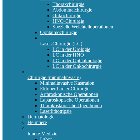
Thoraxchirurgie
Abdominalchirurgie
Onkochirurgie
HNO-Chirurgie
Spezielle Weichteiloperationen
Ophtalmochirurgie
Laser-Chirurgie (LC)
LC in der Urologie
LC in der HNO
LC in der Ophtalmologie
LC in der Onkochirurgie
Chirurgie (minimalinvasiv)
Minimalinvasive Kastration
Ektoper Ureter Chirurgie
Arthroskopische Operationen
Laparoskopische Operationen
Thorakoskopische Operationen
Laserlithotripsie
Dermatologie
Heimtiere
Innere Medizin
Labor