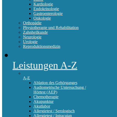
Kardiologie
Endokrinologie
Gastroenterologie
Onkologie
Orthopädie
Physiotherapie und Rehabilitation
Zahnheilkunde
Neurologie
Urologie
Reproduktionsmedizin
Leistungen A-Z
A-E
Ablation des Gehörganges
Audiometrische Untersuchung /
Hörtest (AEP)
Chemotherapie
Akupunktur
Akutlabor
Allergietest / Serologisch
Allergietest / Intracutan