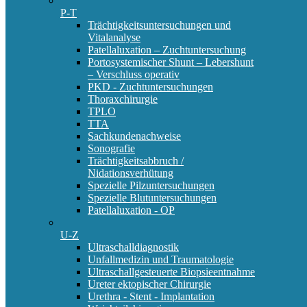
P-T
Trächtigkeitsuntersuchungen und
Vitalanalyse
Patellaluxation – Zuchtuntersuchung
Portosystemischer Shunt – Lebershunt
– Verschluss operativ
PKD - Zuchtuntersuchungen
Thoraxchirurgie
TPLO
TTA
Sachkundenachweise
Sonografie
Trächtigkeitsabbruch /
Nidationsverhütung
Spezielle Pilzuntersuchungen
Spezielle Blutuntersuchungen
Patellaluxation - OP
U-Z
Ultraschalldiagnostik
Unfallmedizin und Traumatologie
Ultraschallgesteuerte Biopsieentnahme
Ureter ektopischer Chirurgie
Urethra - Stent - Implantation