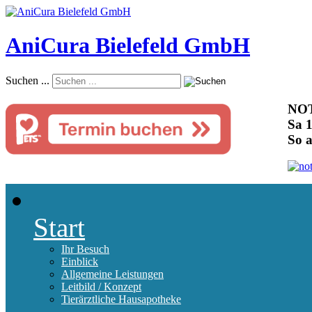
AniCura Bielefeld GmbH
Suchen ...
NOT
Sa 1
So 
Start
Ihr Besuch
Einblick
Allgemeine Leistungen
Leitbild / Konzept
Tierärztliche Hausapotheke