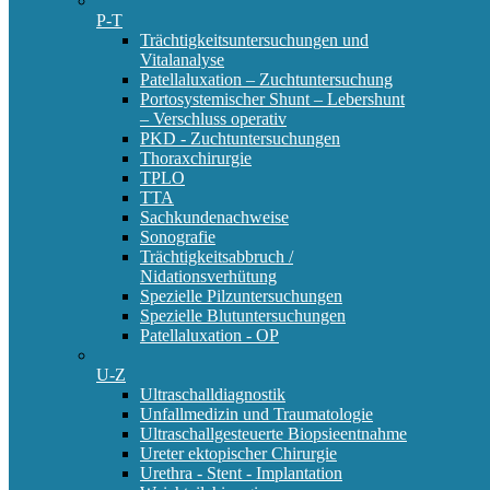
P-T
Trächtigkeitsuntersuchungen und
Vitalanalyse
Patellaluxation – Zuchtuntersuchung
Portosystemischer Shunt – Lebershunt
– Verschluss operativ
PKD - Zuchtuntersuchungen
Thoraxchirurgie
TPLO
TTA
Sachkundenachweise
Sonografie
Trächtigkeitsabbruch /
Nidationsverhütung
Spezielle Pilzuntersuchungen
Spezielle Blutuntersuchungen
Patellaluxation - OP
U-Z
Ultraschalldiagnostik
Unfallmedizin und Traumatologie
Ultraschallgesteuerte Biopsieentnahme
Ureter ektopischer Chirurgie
Urethra - Stent - Implantation