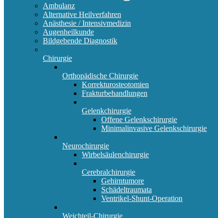
Ambulanz
Alternative Heilverfahren
Anästhesie / Intensivmedizin
Augenheilkunde
Bildgebende Diagnostik
Chirurgie
Orthopädische Chirurgie
Korrekturosteotomien
Frakturbehandlungen
Gelenkchirurgie
Offene Gelenkschirurgie
Minimalinvasive Gelenkschirurgie
Neurochirurgie
Wirbelsäulenchirurgie
Cerebralchirurgie
Gehirntumore
Schädeltraumata
Ventrikel-Shunt-Operation
Weichteil-Chirurgie