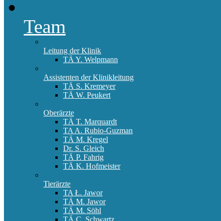
Team
Leitung der Klinik
TÄ Y. Welpmann
Assistenten der Klinikleitung
TÄ S. Kremeyer
TÄ W. Peukert
Oberärzte
TÄ T. Marquardt
TA A. Rubio-Guzman
TÄ M. Kregel
Dr. S. Gleich
TÄ P. Fahrig
TÄ K. Hofmeister
Tierärzte
TA Ł. Jawor
TÄ M. Jawor
TÄ M. Söhl
TÄ C. Schwartz