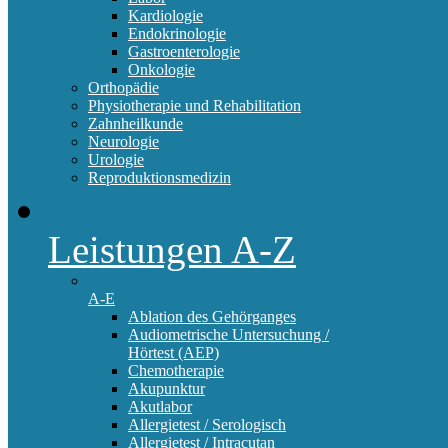
Kardiologie
Endokrinologie
Gastroenterologie
Onkologie
Orthopädie
Physiotherapie und Rehabilitation
Zahnheilkunde
Neurologie
Urologie
Reproduktionsmedizin
Leistungen A-Z
A-E
Ablation des Gehörganges
Audiometrische Untersuchung /
Hörtest (AEP)
Chemotherapie
Akupunktur
Akutlabor
Allergietest / Serologisch
Allergietest / Intracutan