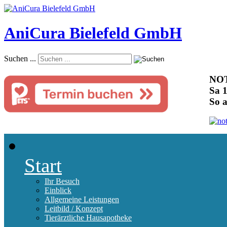
AniCura Bielefeld GmbH
Suchen ...
NOT
Sa 1
So 
Start
Ihr Besuch
Einblick
Allgemeine Leistungen
Leitbild / Konzept
Tierärztliche Hausapotheke