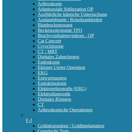
Arthroskopie
Atlantoaxiale Subluxation OP
Ausführliche klinische Untersuchung
Auslandshunde / Reisekrankheiten
Blutdruckmessung
Beckenosteotomie TPO
Brachycephalensyndrom - OP
Cat Concept
Cryochirurgie
CT / MRT
Digitales Zahnröntgen
Endoskopie
Ektoper Ureter Operation
EKG
Entwurmungen
Endokrinologie
Elektroretinografie (ERG)
Elektrodiagnostik
Digitales Röntgen
CT
Arthroskopische Operationen
F-J
Goldakupunktur / Goldimplantation
Genetische Tests