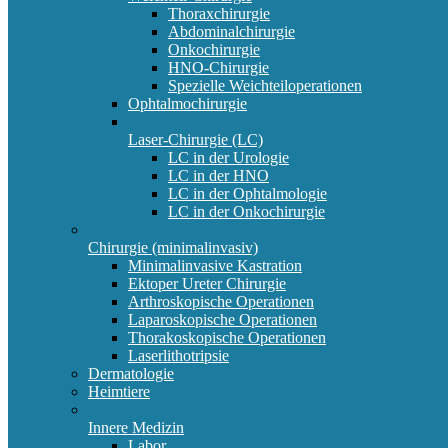
Thoraxchirurgie
Abdominalchirurgie
Onkochirurgie
HNO-Chirurgie
Spezielle Weichteiloperationen
Ophtalmochirurgie
Laser-Chirurgie (LC)
LC in der Urologie
LC in der HNO
LC in der Ophtalmologie
LC in der Onkochirurgie
Chirurgie (minimalinvasiv)
Minimalinvasive Kastration
Ektoper Ureter Chirurgie
Arthroskopische Operationen
Laparoskopische Operationen
Thorakoskopische Operationen
Laserlithotripsie
Dermatologie
Heimtiere
Innere Medizin
Labor