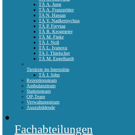
TÄ A. Jung
TÄ A. Franzpötter
TA N. Hassan
TÄ Y. Nadkernychna
TÄ P. Freytag
TÄ R. Krogmeier
TÄ M. Finke
TÄ J. Noll
TÄ L. Ivanova
TA J. Thielscher
TÄ M. Engelhardt
Tierärzte im Internship
TÄ J. John
Rezeptionsteam
Ambulanzteam
Stationsteam
OP-Team
Verwaltungsteam
Auszubildende
Fachabteilungen