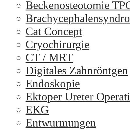
Beckenosteotomie TP
Brachycephalensyndr
Cat Concept
Cryochirurgie
CT / MRT
Digitales Zahnröntgen
Endoskopie
Ektoper Ureter Operat
EKG
Entwurmungen