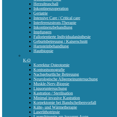
Herzultraschall
Inkontinenzoperation
Geriatrie
Intensive Care / Critical care
Interferenzstrom-Therapie
Inkontinenzbehandlung
Impfungen
Fallorientierte Individualanästhesie
Geburtsbetreuung / Kaiserschnitt
Harnsteinbehandlung
Hautbiopsie
K-O
Korrektur Osteotomie
Kontrastsonografie
Nachgeburtliche Betreuung
Neurologische Allgemeinuntersuchung
Muskle-Nerv-Biopsie
Liquoruntersuchung
Kastration / Sterilisation
Minimal invasive Kastration
Korpektomie bei Bandscheibenvorfall
Kälte- und Wärmetherapie
Laserlithotripsie
Laserchirurgie am äusseren Auge