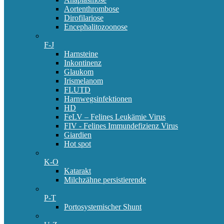
Aortenthrombose
Dirofilariose
Encephalitozoonose
F-J
Harnsteine
Inkontinenz
Glaukom
Irismelanom
FLUTD
Harnwegsinfektionen
HD
FeLV – Felines Leukämie Virus
FIV - Felines Immundefizienz Virus
Giardien
Hot spot
K-O
Katarakt
Milchzähne persistierende
P-T
Portosystemischer Shunt