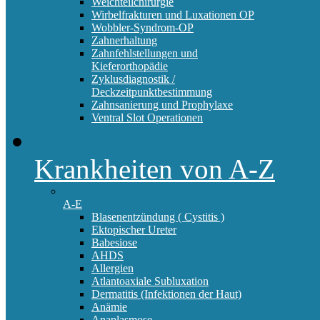
Weichteilchirurgie
Wirbelfrakturen und Luxationen OP
Wobbler-Syndrom-OP
Zahnerhaltung
Zahnfehlstellungen und
Kieferorthopädie
Zyklusdiagnostik /
Deckzeitpunktbestimmung
Zahnsanierung und Prophylaxe
Ventral Slot Operationen
Krankheiten von A-Z
A-E
Blasenentzündung ( Cystitis )
Ektopischer Ureter
Babesiose
AHDS
Allergien
Atlantoaxiale Subluxation
Dermatitis (Infektionen der Haut)
Anämie
Anaplasmose