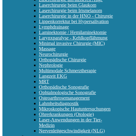
Laserchirurgie beim Glaukom
Laserchirurgie beim Irismelanom
Laserchirurgie in der HNO - Chirurgie
Lippenkorrektur bei Hypersalivation
Lymphdrainage
Laminektomie / Hemilaminektomie
Larynxparalyse - Kehlkopflähmung
Minimal invasive Chirurgie (MIC)
Massage
Neurochirurgie
Orthopädische Chirurgie
Nephrologie
Multimodale Schmerztherapie
Langzeit EKG
MRT
Orthopädische Sonografie
Ophtalmologische Sonografie
Osteoarthrosemanagement
Lahmheitsdiagnostik
Mikroskopische Hautuntersuchungen
Ohrerkrankungen (Otologie)
Laser-Anwendungen in der Tier-
Medizin
Nervenleitgeschwindigkeit (NLG)