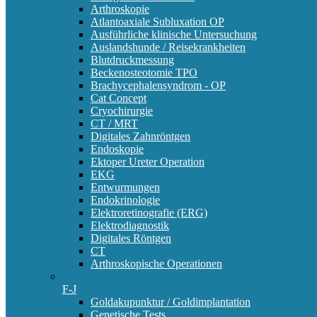
Arthroskopie
Atlantoaxiale Subluxation OP
Ausführliche klinische Untersuchung
Auslandshunde / Reisekrankheiten
Blutdruckmessung
Beckenosteotomie TPO
Brachycephalensyndrom - OP
Cat Concept
Cryochirurgie
CT / MRT
Digitales Zahnröntgen
Endoskopie
Ektoper Ureter Operation
EKG
Entwurmungen
Endokrinologie
Elektroretinografie (ERG)
Elektrodiagnostik
Digitales Röntgen
CT
Arthroskopische Operationen
F-J
Goldakupunktur / Goldimplantation
Genetische Tests