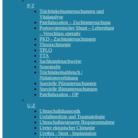
P-T
Trächtigkeitsuntersuchungen und
Vitalanalyse
Patellaluxation – Zuchtuntersuchung
Portosystemischer Shunt – Lebershunt
– Verschluss operativ
PKD - Zuchtuntersuchungen
Thoraxchirurgie
TPLO
TTA
Sachkundenachweise
Sonografie
Trächtigkeitsabbruch /
Nidationsverhütung
Spezielle Pilzuntersuchungen
Spezielle Blutuntersuchungen
Patellaluxation - OP
U-Z
Ultraschalldiagnostik
Unfallmedizin und Traumatologie
Ultraschallgesteuerte Biopsieentnahme
Ureter ektopischer Chirurgie
Urethra - Stent - Implantation