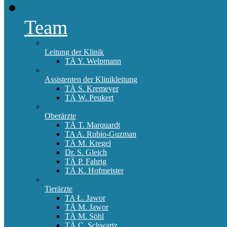
Team
Leitung der Klinik
TÄ Y. Welpmann
Assistenten der Klinikleitung
TÄ S. Kremeyer
TÄ W. Peukert
Oberärzte
TÄ T. Marquardt
TA A. Rubio-Guzman
TÄ M. Kregel
Dr. S. Gleich
TÄ P. Fahrig
TÄ K. Hofmeister
Tierärzte
TA Ł. Jawor
TÄ M. Jawor
TÄ M. Söhl
TÄ C. Schwartz