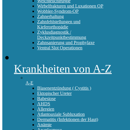
Weichteilchirurgie
Wirbelfrakturen und Luxationen OP
Wobbler-Syndrom-OP
Zahnerhaltung
Zahnfehlstellungen und
Kieferorthopädie
Zyklusdiagnostik /
Deckzeitpunktbestimmung
Zahnsanierung und Prophylaxe
Ventral Slot Operationen
Krankheiten von A-Z
A-E
Blasenentzündung ( Cystitis )
Ektopischer Ureter
Babesiose
AHDS
Allergien
Atlantoaxiale Subluxation
Dermatitis (Infektionen der Haut)
Anämie
Anaplasmose