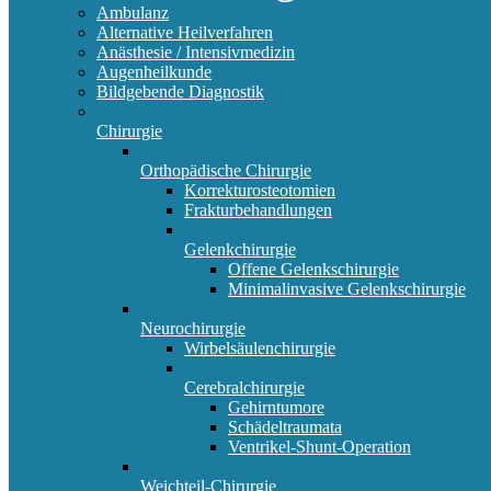
Ambulanz
Alternative Heilverfahren
Anästhesie / Intensivmedizin
Augenheilkunde
Bildgebende Diagnostik
Chirurgie
Orthopädische Chirurgie
Korrekturosteotomien
Frakturbehandlungen
Gelenkchirurgie
Offene Gelenkschirurgie
Minimalinvasive Gelenkschirurgie
Neurochirurgie
Wirbelsäulenchirurgie
Cerebralchirurgie
Gehirntumore
Schädeltraumata
Ventrikel-Shunt-Operation
Weichteil-Chirurgie