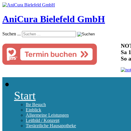
AniCura Bielefeld GmbH
Suchen ...
NOT
Sa 1
So 
Start
Ihr Besuch
Einblick
Allgemeine Leistungen
Leitbild / Konzept
Tierärztliche Hausapotheke