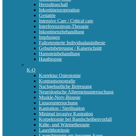
Herzultraschall
Inkontinenzoperation
Geriatrie
Intensive Care / Critical care
Interferenzstrom-Therapie
Inkontinenzbehandlung
Impfungen
Fallorientierte Individualanästhesie
Geburtsbetreuung / Kaiserschnitt
Harnsteinbehandlung
Hautbiopsie
K-O
Korrektur Osteotomie
Kontrastsonografie
Nachgeburtliche Betreuung
Neurologische Allgemeinuntersuchung
Muskle-Nerv-Biopsie
Liquoruntersuchung
Kastration / Sterilisation
Minimal invasive Kastration
Korpektomie bei Bandscheibenvorfall
Kälte- und Wärmetherapie
Laserlithotripsie
Laserchirurgie am äusseren Auge