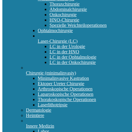
Thoraxchirurgie
Abdominalchirurgie
Onkochirurgie
HNO-Chirurgie
Spezielle Weichteiloperationen
Ophtalmochirurgie
Laser-Chirurgie (LC)
LC in der Urologie
LC in der HNO
LC in der Ophtalmologie
LC in der Onkochirurgie
Chirurgie (minimalinvasiv)
Minimalinvasive Kastration
Ektoper Ureter Chirurgie
Arthroskopische Operationen
Laparoskopische Operationen
Thorakoskopische Operationen
Laserlithotripsie
Dermatologie
Heimtiere
Innere Medizin
Labor