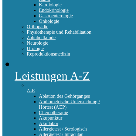
Kardiologie
Endokrinologie
Gastroenterologie
Onkologie
Orthopädie
Physiotherapie und Rehabilitation
Zahnheilkunde
Neurologie
Urologie
Reproduktionsmedizin
Leistungen A-Z
A-E
Ablation des Gehörganges
Audiometrische Untersuchung /
Hörtest (AEP)
Chemotherapie
Akupunktur
Akutlabor
Allergietest / Serologisch
Allergietest / Intracutan