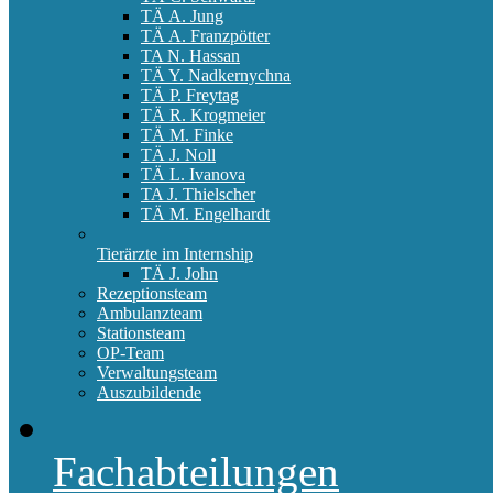
TÄ A. Jung
TÄ A. Franzpötter
TA N. Hassan
TÄ Y. Nadkernychna
TÄ P. Freytag
TÄ R. Krogmeier
TÄ M. Finke
TÄ J. Noll
TÄ L. Ivanova
TA J. Thielscher
TÄ M. Engelhardt
Tierärzte im Internship
TÄ J. John
Rezeptionsteam
Ambulanzteam
Stationsteam
OP-Team
Verwaltungsteam
Auszubildende
Fachabteilungen