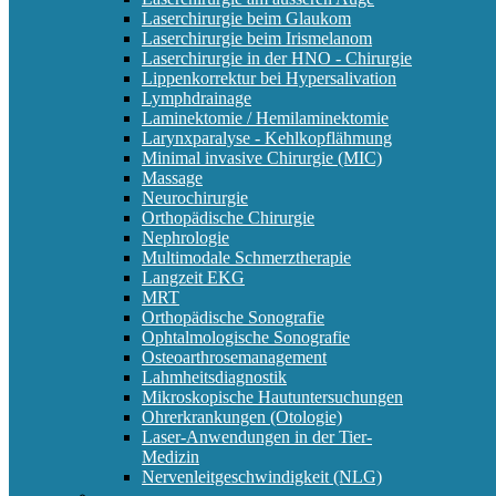
Laserchirurgie beim Glaukom
Laserchirurgie beim Irismelanom
Laserchirurgie in der HNO - Chirurgie
Lippenkorrektur bei Hypersalivation
Lymphdrainage
Laminektomie / Hemilaminektomie
Larynxparalyse - Kehlkopflähmung
Minimal invasive Chirurgie (MIC)
Massage
Neurochirurgie
Orthopädische Chirurgie
Nephrologie
Multimodale Schmerztherapie
Langzeit EKG
MRT
Orthopädische Sonografie
Ophtalmologische Sonografie
Osteoarthrosemanagement
Lahmheitsdiagnostik
Mikroskopische Hautuntersuchungen
Ohrerkrankungen (Otologie)
Laser-Anwendungen in der Tier-
Medizin
Nervenleitgeschwindigkeit (NLG)