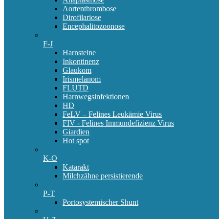
Aortenthrombose
Dirofilariose
Encephalitozoonose
F-J
Harnsteine
Inkontinenz
Glaukom
Irismelanom
FLUTD
Harnwegsinfektionen
HD
FeLV – Felines Leukämie Virus
FIV - Felines Immundefizienz Virus
Giardien
Hot spot
K-O
Katarakt
Milchzähne persistierende
P-T
Portosystemischer Shunt