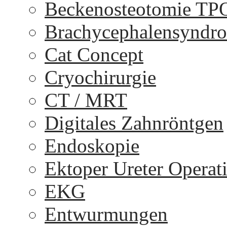
Beckenosteotomie TP
Brachycephalensyndr
Cat Concept
Cryochirurgie
CT / MRT
Digitales Zahnröntgen
Endoskopie
Ektoper Ureter Operat
EKG
Entwurmungen